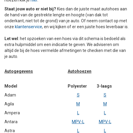
hoezen klik je
hier
.
+
+
Staat jouw auto er niet bij?
Kies dan de juiste maat autohoes aan
DAKKOFFER
CARAVANHOES
AANHANGWAGEN
TOYOTA
15 INCH
INFORMATIE OVER LAADKABELS
ACCULADER
PECH ONDERWEG
REGELGEVING M.B.T. VERLICHTING
de hand van de gestrekte lengte en hoogte (van dak tot
onderkant, niet tot de grond) van je auto. Of neem contact op met
+
SNEEUWKETTINGEN
MOTOR
VOLKSWAGEN (TOT VW PASSAT)
16 INCH
JUMPSTARTER
AUTOSTOELTJE
INFORMATIE OVER DAKKOFFERS
ADVIES BIJ DEFECTE VERLICHTING
INFORMATIE OVER CARAVANHOEZEN
onze
klantenservice
, en wij kijken of er een juiste hoes leverbaar is.
Let wel
: het opzoeken van een hoes via dit schema is bedoeld als
CARAVAN
VOLKSWAGEN (VANAF VW PASSAT)
17 INCH
STARTKABELS
SNEEUWKETTINGEN VOOR SUV, MPV, 4X4, CAMPER EN
extra hulpmiddel om een indicatie te geven. We adviseren om
BESTELWAGEN
altijd de bij de hoes vermelde afmetingen te checken met die van
ZOMER DEALS
OVERIGE AUTOMERKEN
INFORMATIE OVER WIELDOPPEN
je auto.
SNEEUWKETTINGEN VOOR (LICHTE) PERSONENWAGEN
INFORMATIE DAKDRAGER SYSTEMEN
Autogegevens
Autohoezen
INFORMATIE OVER SNEEUWKETTINGEN
Model
Polyester
3-laags
INFORMATIE OVER WETGEVING
Adam
S
S
Agila
M
M
Ampera
L
L
Antara
MPV-L
MPV-L
Astra
L
L