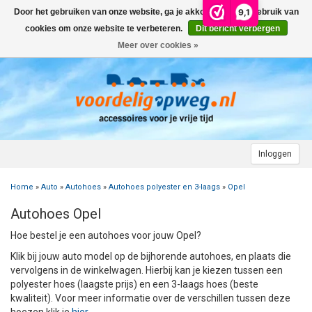
9,1
Door het gebruiken van onze website, ga je akkoord met het gebruik van
Menu
cookies om onze website te verbeteren.
Dit bericht verbergen
Meer over cookies »
+
AUTO
+
+
CAMPER
FIETSENDRAGER
+
+
+
AANHANGWAGEN
DAKDRAGERS
WIELDOPPEN
FIETSENDRAGER OP DE TREKHAAK
+
+
+
Inloggen
MOTOR
AUTOHOES
CAMPERHOES
AANHANGERNET
FIETSENDRAGER ZONDER TREKHAAK
DAKDRAGERS UNIVERSEEL
ADVIES OVER WIELDOPPEN
Home
»
Auto
»
Autohoes
»
Autohoes polyester en 3-laags
»
Opel
+
+
+
CARAVAN
WIELDOPPEN
SNEEUWKETTINGEN
ACCESSOIRES
ACCULADER
FIETSENDRAGER VOOR ELEKTRISCHE FIETSEN
FORD
AUTOHOES POLYESTER EN 3-LAAGS
ZOEKHULP NAAR CAMPERHOES
Autohoes Opel
+
+
+
+
TOPDEALS
LAADKABEL ELEKTRISCHE AUTO
PECH ONDERWEG
ONDERDELEN
ACCESSOIRES
ACCULADER
TWINNY LOAD ONDERDELEN
OPEL
DAKHOES POLYESTER
12 INCH
INFORMATIE OVER CAMPERHOEZEN
INFORMATIE OVER STEKKERS & STEKKERDOZEN
Hoe bestel je een autohoes voor jouw Opel?
Klik bij jouw auto model op de bijhorende autohoes, en plaats die
+
+
STARTEN & LADEN
ACCULADER
ACCESSOIRES
AUTO
FIETSENDRAGER TOEBEHOREN
PEUGEOT
INFORMATIE OVER AUTOHOEZEN
13 INCH
LAADKABEL TYPE 2
STARTKABELS EN ACCUBOOSTER
REGELGEVING M.B.T. VERLICHTING
vervolgens in de winkelwagen. Hierbij kan je kiezen tussen een
polyester hoes (laagste prijs) en een 3-laags hoes (beste
+
+
kwaliteit). Voor meer informatie over de verschillen tussen deze
VEILIG OP WEG
ONDERDELEN
CAMPER
INFORMATIE OVER FIETSENDRAGERS
RENAULT
14 INCH
LAADKABEL TYPE 1
ELEKTRISCH LADEN
VEILIG OP WEG
ADVIES BIJ DEFECTE VERLICHTING
INFORMATIE OVER STEKKERS & STEKKERDOZEN