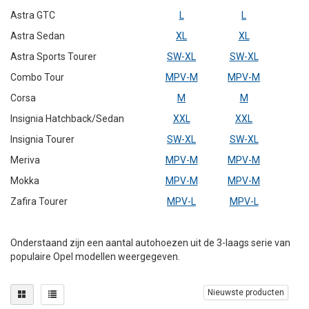
Astra GTC
L
L
Astra Sedan
XL
XL
Astra Sports Tourer
SW-XL
SW-XL
Combo Tour
MPV-M
MPV-M
Corsa
M
M
Insignia Hatchback/Sedan
XXL
XXL
Insignia Tourer
SW-XL
SW-XL
Meriva
MPV-M
MPV-M
Mokka
MPV-M
MPV-M
Zafira Tourer
MPV-L
MPV-L
Onderstaand zijn een aantal autohoezen uit de 3-laags serie van
populaire Opel modellen weergegeven.
Nieuwste producten