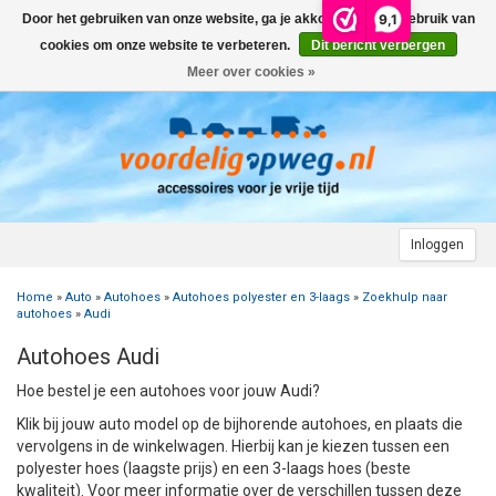
9,1
Door het gebruiken van onze website, ga je akkoord met het gebruik van
Menu
cookies om onze website te verbeteren.
Dit bericht verbergen
Meer over cookies »
+
AUTO
+
+
CAMPER
FIETSENDRAGER
+
+
+
AANHANGWAGEN
DAKDRAGERS
WIELDOPPEN
FIETSENDRAGER OP DE TREKHAAK
+
+
+
Inloggen
MOTOR
AUTOHOES
CAMPERHOES
AANHANGERNET
FIETSENDRAGER ZONDER TREKHAAK
DAKDRAGERS UNIVERSEEL
ADVIES OVER WIELDOPPEN
Home
»
Auto
»
Autohoes
»
Autohoes polyester en 3-laags
»
Zoekhulp naar
+
+
+
CARAVAN
WIELDOPPEN
SNEEUWKETTINGEN
ACCESSOIRES
ACCULADER
FIETSENDRAGER VOOR ELEKTRISCHE FIETSEN
FORD
AUTOHOES POLYESTER EN 3-LAAGS
ZOEKHULP NAAR CAMPERHOES
autohoes
»
Audi
Autohoes Audi
+
+
+
+
TOPDEALS
LAADKABEL ELEKTRISCHE AUTO
PECH ONDERWEG
ONDERDELEN
ACCESSOIRES
ACCULADER
TWINNY LOAD ONDERDELEN
OPEL
DAKHOES POLYESTER
12 INCH
INFORMATIE OVER CAMPERHOEZEN
INFORMATIE OVER STEKKERS & STEKKERDOZEN
Hoe bestel je een autohoes voor jouw Audi?
+
+
STARTEN & LADEN
ACCULADER
ACCESSOIRES
AUTO
FIETSENDRAGER TOEBEHOREN
PEUGEOT
INFORMATIE OVER AUTOHOEZEN
13 INCH
LAADKABEL TYPE 2
STARTKABELS EN ACCUBOOSTER
REGELGEVING M.B.T. VERLICHTING
Klik bij jouw auto model op de bijhorende autohoes, en plaats die
vervolgens in de winkelwagen. Hierbij kan je kiezen tussen een
polyester hoes (laagste prijs) en een 3-laags hoes (beste
+
+
VEILIG OP WEG
ONDERDELEN
CAMPER
INFORMATIE OVER FIETSENDRAGERS
RENAULT
14 INCH
LAADKABEL TYPE 1
ELEKTRISCH LADEN
VEILIG OP WEG
ADVIES BIJ DEFECTE VERLICHTING
INFORMATIE OVER STEKKERS & STEKKERDOZEN
kwaliteit). Voor meer informatie over de verschillen tussen deze