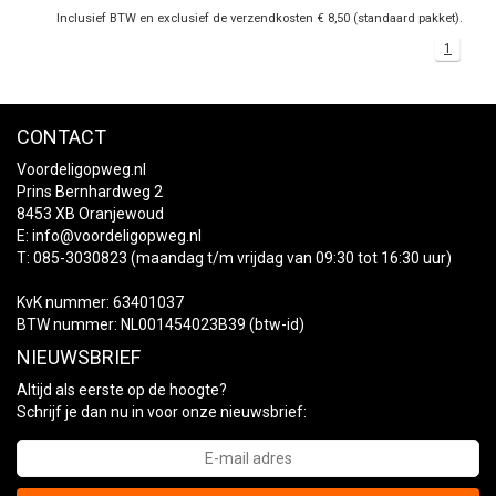
Inclusief BTW en exclusief de verzendkosten € 8,50 (standaard pakket).
1
CONTACT
Voordeligopweg.nl
Prins Bernhardweg 2
8453 XB Oranjewoud
E:
info@voordeligopweg.nl
T: 085-3030823 (maandag t/m vrijdag van 09:30 tot 16:30 uur)
KvK nummer: 63401037
BTW nummer: NL001454023B39 (btw-id)
NIEUWSBRIEF
Altijd als eerste op de hoogte?
Schrijf je dan nu in voor onze nieuwsbrief: