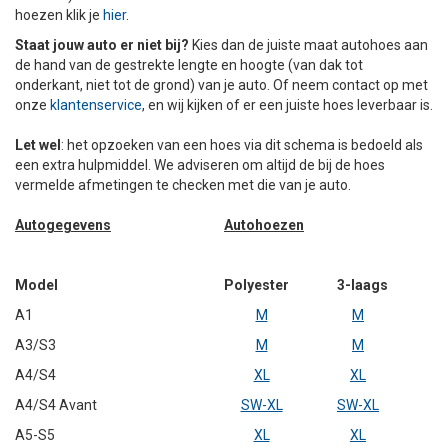
hoezen klik je
hier
.
+
+
DAKKOFFER
CARAVANHOES
AANHANGWAGEN
TOYOTA
15 INCH
INFORMATIE OVER LAADKABELS
ACCULADER
PECH ONDERWEG
REGELGEVING M.B.T. VERLICHTING
Staat jouw auto er niet bij?
Kies dan de juiste maat autohoes aan
de hand van de gestrekte lengte en hoogte (van dak tot
+
SNEEUWKETTINGEN
MOTOR
VOLKSWAGEN (TOT VW PASSAT)
16 INCH
JUMPSTARTER
AUTOSTOELTJE
INFORMATIE OVER DAKKOFFERS
ADVIES BIJ DEFECTE VERLICHTING
INFORMATIE OVER CARAVANHOEZEN
onderkant, niet tot de grond) van je auto. Of neem contact op met
onze
klantenservice
, en wij kijken of er een juiste hoes leverbaar is.
CARAVAN
VOLKSWAGEN (VANAF VW PASSAT)
17 INCH
STARTKABELS
SNEEUWKETTINGEN VOOR SUV, MPV, 4X4, CAMPER EN
Let wel
: het opzoeken van een hoes via dit schema is bedoeld als
BESTELWAGEN
een extra hulpmiddel. We adviseren om altijd de bij de hoes
ZOMER DEALS
OVERIGE AUTOMERKEN
INFORMATIE OVER WIELDOPPEN
vermelde afmetingen te checken met die van je auto.
SNEEUWKETTINGEN VOOR (LICHTE) PERSONENWAGEN
Autogegevens
Autohoezen
INFORMATIE DAKDRAGER SYSTEMEN
INFORMATIE OVER SNEEUWKETTINGEN
Model
Polyester
3-laags
INFORMATIE OVER WETGEVING
A1
M
M
A3/S3
M
M
A4/S4
XL
XL
A4/S4 Avant
SW-XL
SW-XL
A5-S5
XL
XL