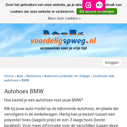
9,1
Door het gebruiken van onze website, ga je akkoord met het gebruik van
Menu
cookies om onze website te verbeteren.
Dit bericht verbergen
Meer over cookies »
+
AUTO
+
+
CAMPER
FIETSENDRAGER
+
+
+
AANHANGWAGEN
DAKDRAGERS
WIELDOPPEN
FIETSENDRAGER OP DE TREKHAAK
+
+
+
Inloggen
MOTOR
AUTOHOES
CAMPERHOES
AANHANGERNET
FIETSENDRAGER ZONDER TREKHAAK
DAKDRAGERS UNIVERSEEL
ADVIES OVER WIELDOPPEN
Home
»
Auto
»
Autohoes
»
Autohoes polyester en 3-laags
»
Zoekhulp naar
+
+
+
CARAVAN
WIELDOPPEN
SNEEUWKETTINGEN
ACCESSOIRES
ACCULADER
FIETSENDRAGER VOOR ELEKTRISCHE FIETSEN
FORD
AUTOHOES POLYESTER EN 3-LAAGS
ZOEKHULP NAAR CAMPERHOES
autohoes
»
BMW
Autohoes BMW
+
+
+
+
TOPDEALS
LAADKABEL ELEKTRISCHE AUTO
PECH ONDERWEG
ONDERDELEN
ACCESSOIRES
ACCULADER
TWINNY LOAD ONDERDELEN
OPEL
DAKHOES POLYESTER
12 INCH
INFORMATIE OVER CAMPERHOEZEN
INFORMATIE OVER STEKKERS & STEKKERDOZEN
Hoe bestel je een autohoes voor jouw BMW?
+
+
STARTEN & LADEN
ACCULADER
ACCESSOIRES
AUTO
FIETSENDRAGER TOEBEHOREN
PEUGEOT
INFORMATIE OVER AUTOHOEZEN
13 INCH
LAADKABEL TYPE 2
STARTKABELS EN ACCUBOOSTER
REGELGEVING M.B.T. VERLICHTING
Klik bij jouw auto model op de bijhorende autohoes, en plaats die
vervolgens in de winkelwagen. Hierbij kan je kiezen tussen een
polyester hoes (laagste prijs) en een 3-laags hoes (beste
+
+
VEILIG OP WEG
ONDERDELEN
CAMPER
INFORMATIE OVER FIETSENDRAGERS
RENAULT
14 INCH
LAADKABEL TYPE 1
ELEKTRISCH LADEN
VEILIG OP WEG
ADVIES BIJ DEFECTE VERLICHTING
INFORMATIE OVER STEKKERS & STEKKERDOZEN
kwaliteit). Voor meer informatie over de verschillen tussen deze