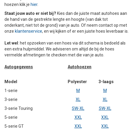
hoezen klik je
hier
.
+
+
DAKKOFFER
CARAVANHOES
AANHANGWAGEN
TOYOTA
15 INCH
INFORMATIE OVER LAADKABELS
ACCULADER
PECH ONDERWEG
REGELGEVING M.B.T. VERLICHTING
Staat jouw auto er niet bij?
Kies dan de juiste maat autohoes aan
de hand van de gestrekte lengte en hoogte (van dak tot
+
SNEEUWKETTINGEN
MOTOR
VOLKSWAGEN (TOT VW PASSAT)
16 INCH
JUMPSTARTER
AUTOSTOELTJE
INFORMATIE OVER DAKKOFFERS
ADVIES BIJ DEFECTE VERLICHTING
INFORMATIE OVER CARAVANHOEZEN
onderkant, niet tot de grond) van je auto. Of neem contact op met
onze
klantenservice
, en wij kijken of er een juiste hoes leverbaar is.
CARAVAN
VOLKSWAGEN (VANAF VW PASSAT)
17 INCH
STARTKABELS
SNEEUWKETTINGEN VOOR SUV, MPV, 4X4, CAMPER EN
Let wel
: het opzoeken van een hoes via dit schema is bedoeld als
BESTELWAGEN
een extra hulpmiddel. We adviseren om altijd de bij de hoes
ZOMER DEALS
OVERIGE AUTOMERKEN
INFORMATIE OVER WIELDOPPEN
vermelde afmetingen te checken met die van je auto.
SNEEUWKETTINGEN VOOR (LICHTE) PERSONENWAGEN
Autogegevens
Autohoezen
INFORMATIE DAKDRAGER SYSTEMEN
INFORMATIE OVER SNEEUWKETTINGEN
Model
Polyester
3-laags
1-serie
M
M
INFORMATIE OVER WETGEVING
3-serie
XL
XL
3-serie Touring
SW-XL
SW-XL
5-serie
XXL
XXL
5-serie GT
XXL
XXL