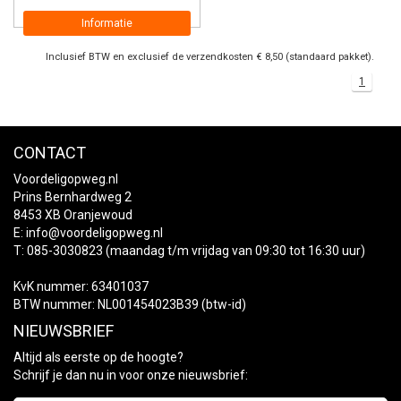
Informatie
Inclusief BTW en exclusief de verzendkosten € 8,50 (standaard pakket).
1
CONTACT
Voordeligopweg.nl
Prins Bernhardweg 2
8453 XB Oranjewoud
E:
info@voordeligopweg.nl
T: 085-3030823 (maandag t/m vrijdag van 09:30 tot 16:30 uur)
KvK nummer: 63401037
BTW nummer: NL001454023B39 (btw-id)
NIEUWSBRIEF
Altijd als eerste op de hoogte?
Schrijf je dan nu in voor onze nieuwsbrief: