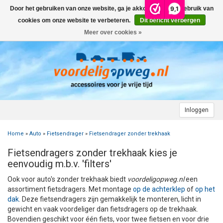
9,1
Door het gebruiken van onze website, ga je akkoord met het gebruik van
Menu
cookies om onze website te verbeteren.
Dit bericht verbergen
Meer over cookies »
+
AUTO
+
+
CAMPER
FIETSENDRAGER
+
+
+
AANHANGWAGEN
DAKDRAGERS
WIELDOPPEN
FIETSENDRAGER OP DE TREKHAAK
+
+
+
Inloggen
MOTOR
AUTOHOES
CAMPERHOES
AANHANGERNET
FIETSENDRAGER ZONDER TREKHAAK
DAKDRAGERS UNIVERSEEL
ADVIES OVER WIELDOPPEN
Home
»
Auto
»
Fietsendrager
»
Fietsendrager zonder trekhaak
+
+
+
CARAVAN
WIELDOPPEN
SNEEUWKETTINGEN
ACCESSOIRES
ACCULADER
FIETSENDRAGER VOOR ELEKTRISCHE FIETSEN
FORD
AUTOHOES POLYESTER EN 3-LAAGS
ZOEKHULP NAAR CAMPERHOES
Fietsendragers zonder trekhaak kies je
+
+
+
+
eenvoudig m.b.v. 'filters'
TOPDEALS
LAADKABEL ELEKTRISCHE AUTO
PECH ONDERWEG
ONDERDELEN
ACCESSOIRES
ACCULADER
TWINNY LOAD ONDERDELEN
OPEL
DAKHOES POLYESTER
12 INCH
INFORMATIE OVER CAMPERHOEZEN
INFORMATIE OVER STEKKERS & STEKKERDOZEN
Ook voor auto's zonder trekhaak biedt
voordeligopweg.nl
een
+
+
STARTEN & LADEN
ACCULADER
ACCESSOIRES
AUTO
FIETSENDRAGER TOEBEHOREN
PEUGEOT
INFORMATIE OVER AUTOHOEZEN
13 INCH
LAADKABEL TYPE 2
STARTKABELS EN ACCUBOOSTER
REGELGEVING M.B.T. VERLICHTING
assortiment fietsdragers. Met montage
op de achterklep
of
op het
dak
. Deze fietsendragers zijn gemakkelijk te monteren, licht in
gewicht en vaak voordeliger dan fietsdragers op de trekhaak.
+
+
VEILIG OP WEG
ONDERDELEN
CAMPER
INFORMATIE OVER FIETSENDRAGERS
RENAULT
14 INCH
LAADKABEL TYPE 1
ELEKTRISCH LADEN
VEILIG OP WEG
ADVIES BIJ DEFECTE VERLICHTING
INFORMATIE OVER STEKKERS & STEKKERDOZEN
Bovendien geschikt voor één fiets, voor twee fietsen en voor drie