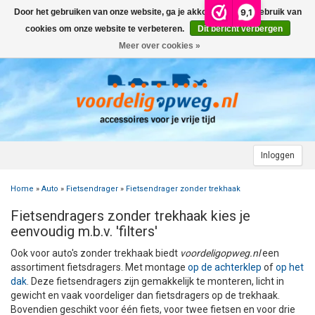
9,1
Door het gebruiken van onze website, ga je akkoord met het gebruik van
Menu
cookies om onze website te verbeteren.
Dit bericht verbergen
Meer over cookies »
+
AUTO
+
+
CAMPER
FIETSENDRAGER
+
+
+
AANHANGWAGEN
DAKDRAGERS
WIELDOPPEN
FIETSENDRAGER OP DE TREKHAAK
+
+
+
Inloggen
MOTOR
AUTOHOES
CAMPERHOES
AANHANGERNET
FIETSENDRAGER ZONDER TREKHAAK
DAKDRAGERS UNIVERSEEL
ADVIES OVER WIELDOPPEN
Home
»
Auto
»
Fietsendrager
»
Fietsendrager zonder trekhaak
+
+
+
CARAVAN
WIELDOPPEN
SNEEUWKETTINGEN
ACCESSOIRES
ACCULADER
FIETSENDRAGER VOOR ELEKTRISCHE FIETSEN
FORD
AUTOHOES POLYESTER EN 3-LAAGS
ZOEKHULP NAAR CAMPERHOES
Fietsendragers zonder trekhaak kies je
+
+
+
+
eenvoudig m.b.v. 'filters'
TOPDEALS
LAADKABEL ELEKTRISCHE AUTO
PECH ONDERWEG
ONDERDELEN
ACCESSOIRES
ACCULADER
TWINNY LOAD ONDERDELEN
OPEL
DAKHOES POLYESTER
12 INCH
INFORMATIE OVER CAMPERHOEZEN
INFORMATIE OVER STEKKERS & STEKKERDOZEN
Ook voor auto's zonder trekhaak biedt
voordeligopweg.nl
een
+
+
STARTEN & LADEN
ACCULADER
ACCESSOIRES
AUTO
FIETSENDRAGER TOEBEHOREN
PEUGEOT
INFORMATIE OVER AUTOHOEZEN
13 INCH
LAADKABEL TYPE 2
STARTKABELS EN ACCUBOOSTER
REGELGEVING M.B.T. VERLICHTING
assortiment fietsdragers. Met montage
op de achterklep
of
op het
dak
. Deze fietsendragers zijn gemakkelijk te monteren, licht in
gewicht en vaak voordeliger dan fietsdragers op de trekhaak.
+
+
VEILIG OP WEG
ONDERDELEN
CAMPER
INFORMATIE OVER FIETSENDRAGERS
RENAULT
14 INCH
LAADKABEL TYPE 1
ELEKTRISCH LADEN
VEILIG OP WEG
ADVIES BIJ DEFECTE VERLICHTING
INFORMATIE OVER STEKKERS & STEKKERDOZEN
Bovendien geschikt voor één fiets, voor twee fietsen en voor drie