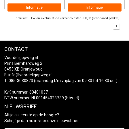
Informatie
Informatie
Inclusief BTW en exclusief de verzendkosten € 8,50 (standaard pakket).
1
CONTACT
Voordeligopweg.nl
Prins Bernhardweg 2
8453 XB Oranjewoud
E:
info@voordeligopweg.nl
T: 085-3030823 (maandag t/m vrijdag van 09:30 tot 16:30 uur)
KvK nummer: 63401037
BTW nummer: NL001454023B39 (btw-id)
NIEUWSBRIEF
Altijd als eerste op de hoogte?
Schrijf je dan nu in voor onze nieuwsbrief: