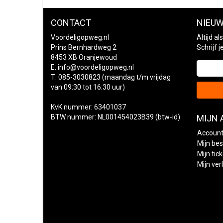
CONTACT
NIEUW
Voordeligopweg.nl
Altijd a
Prins Bernhardweg 2
Schrijf 
8453 XB Oranjewoud
E:
info@voordeligopweg.nl
T: 085-3030823 (maandag t/m vrijdag
van 09:30 tot 16:30 uur)
KvK nummer: 63401037
BTW nummer: NL001454023B39 (btw-id)
MIJN
Account
Mijn bes
Mijn tic
Mijn verl