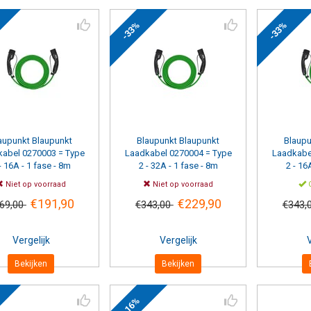
-33%
-33%
citeit
Fasen
Kabellengte
 Ampere
1 Fase
(9)
2 Meter
(1)
3 Fase
(10)
5 Meter
(2)
 Ampere
6 Meter
(4)
6 Meter
Spiraal
(4)
8 Meter
(4)
aupunkt
Blaupunkt
Blaupunkt
Blaupunkt
10 Meter
(4)
Blaupu
kabel 0270003 = Type
Laadkabel 0270004 = Type
Laadkabe
- 16A - 1 fase - 8m
2 - 32A - 1 fase - 8m
2 - 16
Niet op voorraad
Niet op voorraad
O
€191,90
€229,90
69,00
€343,00
€343,
Vergelijk
Vergelijk
V
Bekijken
Bekijken
-16%