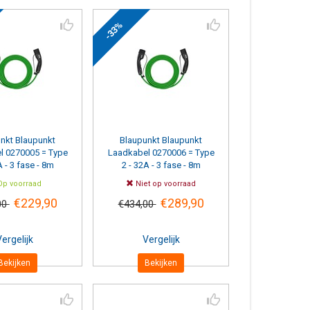
-33%
nkt
Blaupunkt
Blaupunkt
Blaupunkt
l 0270005 = Type
Laadkabel 0270006 = Type
A - 3 fase - 8m
2 - 32A - 3 fase - 8m
p voorraad
Niet op voorraad
€229,90
€289,90
00
€434,00
ergelijk
Vergelijk
Bekijken
Bekijken