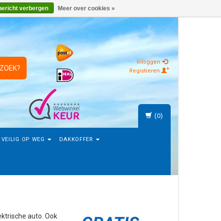
bericht verbergen
Meer over cookies »
Inloggen
 ZOEK?
Registreren
(0)
VEILIG OP WEG
DAKKOFFER
ektrische auto. Ook