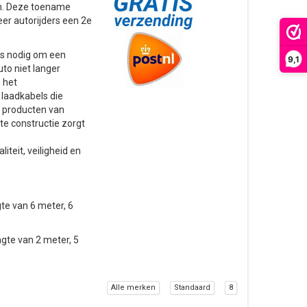
en. Deze toename
eer autorijders een 2e
us nodig om een
9,1
to niet langer
 het
laadkabels die
De producten van
e constructie zorgt
eit, veiligheid en
te van 6 meter, 6
gte van 2 meter, 5
Alle merken
Standaard
8