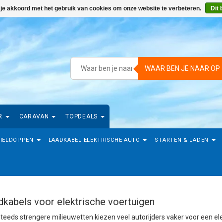
 je akkoord met het gebruik van cookies om onze website te verbeteren.
Dit 
WAAR BEN JE NAAR OP
R
CARAVAN
TOPDEALS
IELDOPPEN
LAADKABEL ELEKTRISCHE AUTO
STARTEN & LADEN
dkabels voor elektrische voertuigen
teeds strengere milieuwetten kiezen veel autorijders vaker voor een el