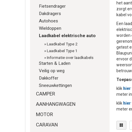
het aant
Fietsendrager
zorgt er
Dakdragers
kabel vo
Autohoes
Een laad
Wieldoppen
elektris
Laadkabel elektrische auto
worden o
gerenom
»
Laadkabel Type 2
getest e
»
Laadkabel Type 1
Blaupunk
»
Informatie over laadkabels
ervoor d
Starten & Laden
weersoms
Veilig op weg
betrouw
Dakkoffer
Toepass
Sneeuwkettingen
klik
hi
er
CAMPER
meter in
klik
hier
AANHANGWAGEN
meter en
MOTOR
CARAVAN