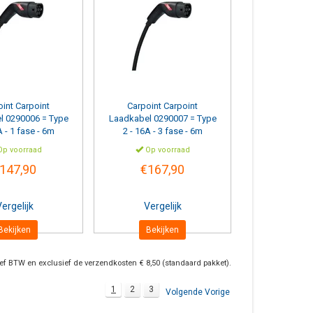
oint
Carpoint
Carpoint
Carpoint
l 0290006 = Type
Laadkabel 0290007 = Type
A - 1 fase - 6m
2 - 16A - 3 fase - 6m
p voorraad
Op voorraad
147,90
€167,90
ergelijk
Vergelijk
Bekijken
Bekijken
ief BTW en exclusief de verzendkosten € 8,50 (standaard pakket).
1
2
3
Volgende Vorige