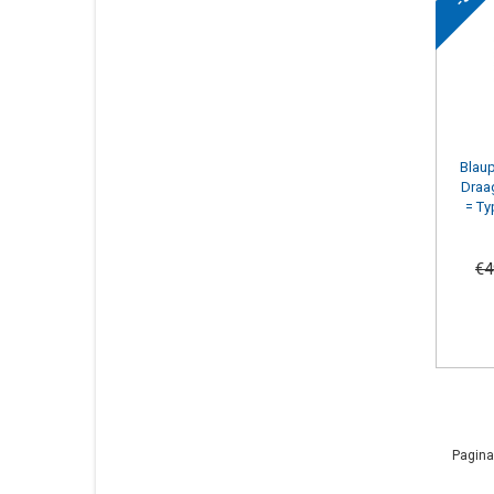
Blau
Draa
= Ty
€4
Pagina