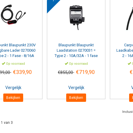
punkt
Blaupunkt 230V
Blaupunkt
Blaupunkt
Carp
gbare Lader 0270060
Laadstation 0270031 =
Laadkabe
pe 2 - 1 Fase - 8/16A
Type 2 - 10A/32A - 1 fase
2 - 16
Op voorraad
Op voorraad
O
€339,90
€719,90
€
99,00
€855,00
Vergelijk
Vergelijk
V
Bekijken
Bekijken
Inclus
 1 van 3