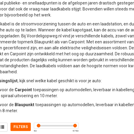
al publieke- en snellaadpunten is de afgelopen jaren drastisch gesteg
voor dat ook de vraag naar laadkabels stijgt. Bovendien willen steeds m
or bijvoorbeeld op het werk.
kabel is de stroomvoorziening tussen de auto en een laadstation, en d
che auto op te laden. Wanneer de kabel kapotgaat, kan de accu van de au
pgeladen. Bij Voordeligopweg.nl vind je verschillende kabels, zowel van
meerde topmerk Blaupunkt als van Carpoint. Met een assortiment van 
n gecertificeerd zijn, en aan alle elektrische veiligheidseisen voldoen. 
t en Carpoint zijn ontwikkeld met het oog op duurzaamheid. De robuust
at de producten dagelijks veilig kunnen worden gebruikt in verschillende
tandigheden. De laadkabels voldoen aan de hoogste normen voor kwalit
baarheid.
ingslijst
, kijk snel welke kabel geschikt is voor je auto:
voor de
Carpoint
toepassingen op automodellen, leverbaar in kabelleng
 spiraal uitvoering en 10 meter.
voor de
Blaupunkt
toepassingen op automodellen, leverbaar in kabellen
 8 meter.
FILTERS
€
0
€
750