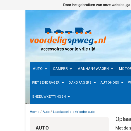
Door het gebruiken van onze website, ga
AUTO
CAMPER
AANHANGWAGEN
MOTO
FIETSENDRAGER
DAKDRAGERS
AUTOHOES
W
SNEEUWKETTINGEN
Home
/
Auto
/
Laadkabel elektrische auto
Oplaa
AUTO
Met de s