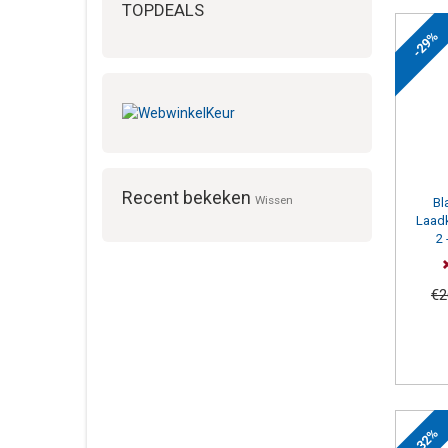
TOPDEALS
-29%
Capa
16
(10)
32
(9)
Recent bekeken
Wissen
Bl
Laad
2 
€2
-32%