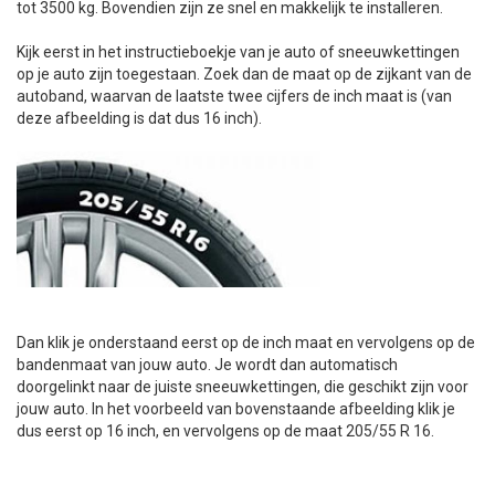
tot 3500 kg. Bovendien zijn ze snel en makkelijk te installeren.
+
+
DAKKOFFER
CARAVANHOES
AANHANGWAGEN
TOYOTA
15 INCH
INFORMATIE OVER LAADKABELS
ACCULADER
PECH ONDERWEG
REGELGEVING M.B.T. VERLICHTING
Kijk eerst in het instructieboekje van je auto of sneeuwkettingen
op je auto zijn toegestaan.
Zoek dan de maat op de zijkant van de
+
SNEEUWKETTINGEN
MOTOR
VOLKSWAGEN (TOT VW PASSAT)
16 INCH
JUMPSTARTER
AUTOSTOELTJE
INFORMATIE OVER DAKKOFFERS
ADVIES BIJ DEFECTE VERLICHTING
INFORMATIE OVER CARAVANHOEZEN
autoband, waarvan de laatste twee cijfers de inch maat is (van
deze afbeelding is dat dus 16 inch).
CARAVAN
VOLKSWAGEN (VANAF VW PASSAT)
17 INCH
STARTKABELS
SNEEUWKETTINGEN VOOR SUV, MPV, 4X4, CAMPER EN
BESTELWAGEN
ZOMER DEALS
OVERIGE AUTOMERKEN
INFORMATIE OVER WIELDOPPEN
SNEEUWKETTINGEN VOOR (LICHTE) PERSONENWAGEN
INFORMATIE DAKDRAGER SYSTEMEN
INFORMATIE OVER SNEEUWKETTINGEN
INFORMATIE OVER WETGEVING
Dan klik je onderstaand eerst op de inch maat en vervolgens op de
bandenmaat van jouw auto.
Je wordt dan automatisch
doorgelinkt naar de juiste sneeuwkettingen, die geschikt zijn voor
jouw auto. In het voorbeeld van bovenstaande afbeelding klik je
dus eerst op 16 inch, en vervolgens
op de maat 205/55 R 16
.