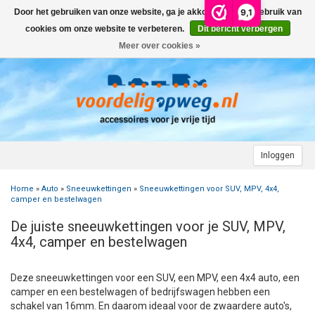
9,1
Door het gebruiken van onze website, ga je akkoord met het gebruik van
Menu
cookies om onze website te verbeteren.
Dit bericht verbergen
Meer over cookies »
+
AUTO
+
+
CAMPER
FIETSENDRAGER
+
+
+
AANHANGWAGEN
DAKDRAGERS
WIELDOPPEN
FIETSENDRAGER OP DE TREKHAAK
+
+
+
Inloggen
MOTOR
AUTOHOES
CAMPERHOES
AANHANGERNET
FIETSENDRAGER ZONDER TREKHAAK
DAKDRAGERS UNIVERSEEL
ADVIES OVER WIELDOPPEN
Home
»
Auto
»
Sneeuwkettingen
»
Sneeuwkettingen voor SUV, MPV, 4x4,
+
+
+
CARAVAN
WIELDOPPEN
SNEEUWKETTINGEN
ACCESSOIRES
ACCULADER
FIETSENDRAGER VOOR ELEKTRISCHE FIETSEN
FORD
AUTOHOES POLYESTER EN 3-LAAGS
ZOEKHULP NAAR CAMPERHOES
camper en bestelwagen
De juiste sneeuwkettingen voor je SUV, MPV,
+
+
+
+
TOPDEALS
LAADKABEL ELEKTRISCHE AUTO
PECH ONDERWEG
ONDERDELEN
ACCESSOIRES
ACCULADER
TWINNY LOAD ONDERDELEN
OPEL
DAKHOES POLYESTER
12 INCH
INFORMATIE OVER CAMPERHOEZEN
INFORMATIE OVER STEKKERS & STEKKERDOZEN
4x4, camper en bestelwagen
+
+
STARTEN & LADEN
ACCULADER
ACCESSOIRES
AUTO
FIETSENDRAGER TOEBEHOREN
PEUGEOT
INFORMATIE OVER AUTOHOEZEN
13 INCH
LAADKABEL TYPE 2
STARTKABELS EN ACCUBOOSTER
REGELGEVING M.B.T. VERLICHTING
Deze sneeuwkettingen voor een SUV, een MPV, een 4x4 auto, een
camper en een bestelwagen of bedrijfswagen hebben een
+
+
VEILIG OP WEG
ONDERDELEN
CAMPER
INFORMATIE OVER FIETSENDRAGERS
RENAULT
14 INCH
LAADKABEL TYPE 1
ELEKTRISCH LADEN
VEILIG OP WEG
ADVIES BIJ DEFECTE VERLICHTING
INFORMATIE OVER STEKKERS & STEKKERDOZEN
schakel van 16mm. En daarom ideaal voor de zwaardere auto's,