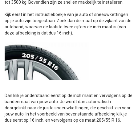
tot 3500 kg. Bovendien zijn ze snel en makkelijk te installeren.
+
+
DAKKOFFER
CARAVANHOES
AANHANGWAGEN
TOYOTA
15 INCH
INFORMATIE OVER LAADKABELS
ACCULADER
PECH ONDERWEG
REGELGEVING M.B.T. VERLICHTING
Kijk eerst in het instructieboekje van je auto of sneeuwkettingen
op je auto zijn toegestaan.
Zoek dan de maat op de zijkant van de
+
SNEEUWKETTINGEN
MOTOR
VOLKSWAGEN (TOT VW PASSAT)
16 INCH
JUMPSTARTER
AUTOSTOELTJE
INFORMATIE OVER DAKKOFFERS
ADVIES BIJ DEFECTE VERLICHTING
INFORMATIE OVER CARAVANHOEZEN
autoband, waarvan de laatste twee cijfers de inch maat is (van
deze afbeelding is dat dus 16 inch).
CARAVAN
VOLKSWAGEN (VANAF VW PASSAT)
17 INCH
STARTKABELS
SNEEUWKETTINGEN VOOR SUV, MPV, 4X4, CAMPER EN
BESTELWAGEN
ZOMER DEALS
OVERIGE AUTOMERKEN
INFORMATIE OVER WIELDOPPEN
SNEEUWKETTINGEN VOOR (LICHTE) PERSONENWAGEN
INFORMATIE DAKDRAGER SYSTEMEN
INFORMATIE OVER SNEEUWKETTINGEN
INFORMATIE OVER WETGEVING
Dan klik je onderstaand eerst op de inch maat en vervolgens op de
bandenmaat van jouw auto.
Je wordt dan automatisch
doorgelinkt naar de juiste sneeuwkettingen, die geschikt zijn voor
jouw auto. In het voorbeeld van bovenstaande afbeelding klik je
dus eerst op 16 inch, en vervolgens
op de maat 205/55 R 16
.