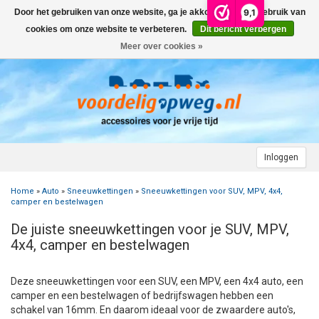
9,1
Door het gebruiken van onze website, ga je akkoord met het gebruik van
Menu
cookies om onze website te verbeteren.
Dit bericht verbergen
Meer over cookies »
+
AUTO
+
+
CAMPER
FIETSENDRAGER
+
+
+
AANHANGWAGEN
DAKDRAGERS
WIELDOPPEN
FIETSENDRAGER OP DE TREKHAAK
+
+
+
Inloggen
MOTOR
AUTOHOES
CAMPERHOES
AANHANGERNET
FIETSENDRAGER ZONDER TREKHAAK
DAKDRAGERS UNIVERSEEL
ADVIES OVER WIELDOPPEN
Home
»
Auto
»
Sneeuwkettingen
»
Sneeuwkettingen voor SUV, MPV, 4x4,
+
+
+
CARAVAN
WIELDOPPEN
SNEEUWKETTINGEN
ACCESSOIRES
ACCULADER
FIETSENDRAGER VOOR ELEKTRISCHE FIETSEN
FORD
AUTOHOES POLYESTER EN 3-LAAGS
ZOEKHULP NAAR CAMPERHOES
camper en bestelwagen
De juiste sneeuwkettingen voor je SUV, MPV,
+
+
+
+
TOPDEALS
LAADKABEL ELEKTRISCHE AUTO
PECH ONDERWEG
ONDERDELEN
ACCESSOIRES
ACCULADER
TWINNY LOAD ONDERDELEN
OPEL
DAKHOES POLYESTER
12 INCH
INFORMATIE OVER CAMPERHOEZEN
INFORMATIE OVER STEKKERS & STEKKERDOZEN
4x4, camper en bestelwagen
+
+
STARTEN & LADEN
ACCULADER
ACCESSOIRES
AUTO
FIETSENDRAGER TOEBEHOREN
PEUGEOT
INFORMATIE OVER AUTOHOEZEN
13 INCH
LAADKABEL TYPE 2
STARTKABELS EN ACCUBOOSTER
REGELGEVING M.B.T. VERLICHTING
Deze sneeuwkettingen voor een SUV, een MPV, een 4x4 auto, een
camper en een bestelwagen of bedrijfswagen hebben een
+
+
VEILIG OP WEG
ONDERDELEN
CAMPER
INFORMATIE OVER FIETSENDRAGERS
RENAULT
14 INCH
LAADKABEL TYPE 1
ELEKTRISCH LADEN
VEILIG OP WEG
ADVIES BIJ DEFECTE VERLICHTING
INFORMATIE OVER STEKKERS & STEKKERDOZEN
schakel van 16mm. En daarom ideaal voor de zwaardere auto's,