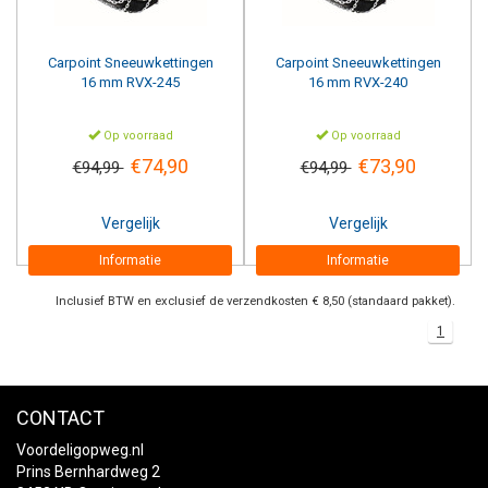
Carpoint
Sneeuwkettingen
Carpoint
Sneeuwkettingen
16 mm RVX-245
16 mm RVX-240
Op voorraad
Op voorraad
€74,90
€73,90
€94,99
€94,99
Vergelijk
Vergelijk
Informatie
Informatie
Inclusief BTW en exclusief de verzendkosten € 8,50 (standaard pakket).
1
CONTACT
Voordeligopweg.nl
Prins Bernhardweg 2