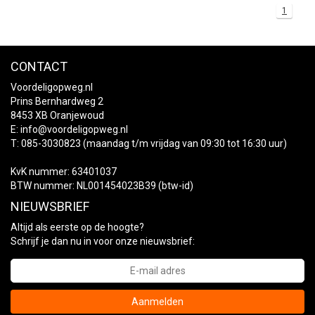
1
+
+
DAKKOFFER
CARAVANHOES
AANHANGWAGEN
TOYOTA
15 INCH
INFORMATIE OVER LAADKABELS
ACCULADER
PECH ONDERWEG
REGELGEVING M.B.T. VERLICHTING
+
SNEEUWKETTINGEN
MOTOR
VOLKSWAGEN (TOT VW PASSAT)
16 INCH
JUMPSTARTER
AUTOSTOELTJE
INFORMATIE OVER DAKKOFFERS
ADVIES BIJ DEFECTE VERLICHTING
INFORMATIE OVER CARAVANHOEZEN
CONTACT
Voordeligopweg.nl
CARAVAN
VOLKSWAGEN (VANAF VW PASSAT)
17 INCH
STARTKABELS
SNEEUWKETTINGEN VOOR SUV, MPV, 4X4, CAMPER EN
Prins Bernhardweg 2
BESTELWAGEN
8453 XB Oranjewoud
E:
ZOMER DEALS
info@voordeligopweg.nl
OVERIGE AUTOMERKEN
INFORMATIE OVER WIELDOPPEN
T: 085-3030823 (maandag t/m vrijdag van 09:30 tot 16:30 uur)
SNEEUWKETTINGEN VOOR (LICHTE) PERSONENWAGEN
INFORMATIE DAKDRAGER SYSTEMEN
KvK nummer: 63401037
INFORMATIE OVER SNEEUWKETTINGEN
BTW nummer: NL001454023B39 (btw-id)
NIEUWSBRIEF
INFORMATIE OVER WETGEVING
Altijd als eerste op de hoogte?
Schrijf je dan nu in voor onze nieuwsbrief:
Aanmelden