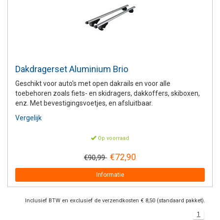
+
+
DAKKOFFER
CARAVANHOES
AANHANGWAGEN
TOYOTA
15 INCH
INFORMATIE OVER LAADKABELS
ACCULADER
PECH ONDERWEG
REGELGEVING M.B.T. VERLICHTING
+
SNEEUWKETTINGEN
MOTOR
VOLKSWAGEN (TOT VW PASSAT)
16 INCH
JUMPSTARTER
AUTOSTOELTJE
INFORMATIE OVER DAKKOFFERS
ADVIES BIJ DEFECTE VERLICHTING
INFORMATIE OVER CARAVANHOEZEN
CARAVAN
VOLKSWAGEN (VANAF VW PASSAT)
17 INCH
STARTKABELS
SNEEUWKETTINGEN VOOR SUV, MPV, 4X4, CAMPER EN
Dakdragerset Aluminium Brio
BESTELWAGEN
Geschikt voor auto's met open dakrails en voor alle
ZOMER DEALS
OVERIGE AUTOMERKEN
INFORMATIE OVER WIELDOPPEN
toebehoren zoals fiets- en skidragers, dakkoffers, skiboxen,
SNEEUWKETTINGEN VOOR (LICHTE) PERSONENWAGEN
enz. Met bevestigingsvoetjes, en afsluitbaar.
INFORMATIE DAKDRAGER SYSTEMEN
Vergelijk
INFORMATIE OVER SNEEUWKETTINGEN
Op voorraad
INFORMATIE OVER WETGEVING
€72,90
€90,99
Informatie
Inclusief BTW en exclusief de verzendkosten € 8,50 (standaard pakket).
1