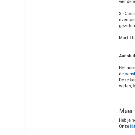
vier del
3 - Cont
eventuel
gezeten.
Mocht he
Aansluit
Het aans
de
aansl
Deze kan
weten, 
Meer 
Heb je n
Onze
kl