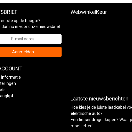
SBRIEF
WebwinkelKeur
ls eerste op de hoogte?
je dan nu in voor onze nieuwsbrief:
Aanmelden
 ACCOUNT
 informatie
tellingen
kets
anglijst
Laatste nieuwsberichten
Hoe kies je de juiste laadkabel vo
elektrische auto?
Een fietsendrager kopen? Waar j
moet letten!