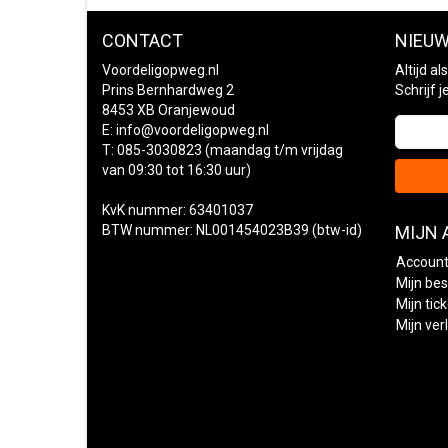
CONTACT
NIEUW
Voordeligopweg.nl
Altijd a
Prins Bernhardweg 2
Schrijf 
8453 XB Oranjewoud
E:
info@voordeligopweg.nl
T: 085-3030823 (maandag t/m vrijdag
van 09:30 tot 16:30 uur)
KvK nummer: 63401037
BTW nummer: NL001454023B39 (btw-id)
MIJN
Account
Mijn bes
Mijn tic
Mijn verl