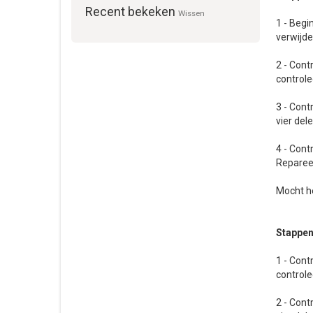
Recent bekeken
Wissen
1 - Begi
verwijde
2 - Cont
control
3 - Cont
vier del
4 - Cont
Repareer
Mocht he
Stappen
1 - Cont
control
2 - Cont