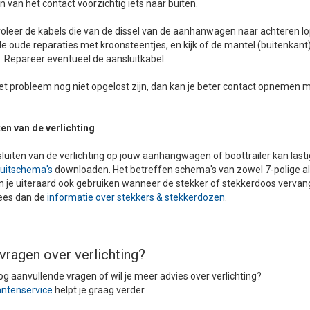
en van het contact voorzichtig iets naar buiten.
roleer de kabels die van de dissel van de aanhanwagen naar achteren l
e oude reparaties met kroonsteentjes, en kijk of de mantel (buitenkant)
 Repareer eventueel de aansluitkabel.
t probleem nog niet opgelost zijn, dan kan je beter contact opnemen 
en van de verlichting
luiten van de verlichting op jouw aanhangwagen of boottrailer kan lastig 
uitschema's
downloaden. Het betreffen schema's van zowel 7-polige als
 je uiteraard ook gebruiken wanneer de stekker of stekkerdoos vervang
lees dan de
informatie over stekkers & stekkerdozen
.
vragen over verlichting?
og aanvullende vragen of wil je meer advies over verlichting?
antenservice
helpt je graag verder.