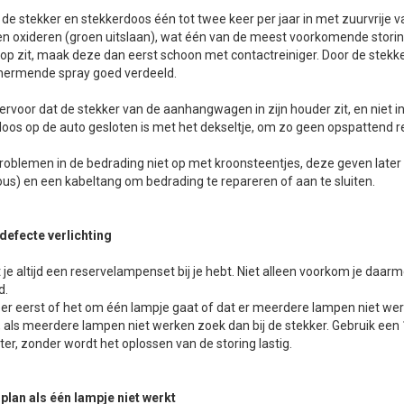
t de stekker en stekkerdoos één tot twee keer per jaar in met zuurvrije 
n oxideren (groen uitslaan), wat één van de meest voorkomende storing
 op zit, maak deze dan eerst schoon met contactreiniger. Door de stekke
hermende spray goed verdeeld.
 ervoor dat de stekker van de aanhangwagen in zijn houder zit, en niet in 
oos op de auto gesloten is met het dekseltje, om zo geen opspattend re
problemen in de bedrading niet op met kroonsteentjes, deze geven later
us) en een kabeltang om bedrading te repareren of aan te sluiten.
 defecte verlichting
 je altijd een reservelampenset bij je hebt. Niet alleen voorkom je daar
d.
er eerst of het om één lampje gaat of dat er meerdere lampen niet werke
 als meerdere lampen niet werken zoek dan bij de stekker. Gebruik een
er, zonder wordt het oplossen van de storing lastig.
plan als één lampje niet werkt