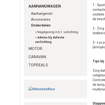
1 - Spui
AANHANGWAGEN
contacte
Aanhangernet
oxidatie
de besc
Accessoires
Onderdelen
2 - Zorg
»
Regelgeving m.b.t. verlichting
stekkerd
»
Advies bij defecte
verlichting
3 - Los 
(krimpko
MOTOR
CARAVAN
Tips bij
TOPDEALS
Zorg dat
veilighei
Controle
de lamp,
multimet
Stappen