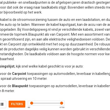
al publieke- en snellaadpunten is de afgelopen jaren drastisch gesteg
voor dat ook de vraag naar laadkabels stijgt. Bovendien willen steeds m
or bijvoorbeeld op het werk.
kabel is de stroomvoorziening tussen de auto en een laadstation, en d
che auto op te laden. Wanneer de kabel kapotgaat, kan de accu van de au
pgeladen. Bij Voordeligopweg.nl vind je verschillende kabels, zowel van
meerde topmerk Blaupunkt als van Carpoint. Met een assortiment van 
n gecertificeerd zijn, en aan alle elektrische veiligheidseisen voldoen. 
t en Carpoint zijn ontwikkeld met het oog op duurzaamheid. De robuust
at de producten dagelijks veilig kunnen worden gebruikt in verschillende
tandigheden. De laadkabels voldoen aan de hoogste normen voor kwalit
baarheid.
ingslijst
, kijk snel welke kabel geschikt is voor je auto:
voor de
Carpoint
toepassingen op automodellen, leverbaar in kabelleng
 spiraal uitvoering en 10 meter.
voor de
Blaupunkt
toepassingen op automodellen, leverbaar in kabellen
 8 meter.
FILTERS
€
0
€
750