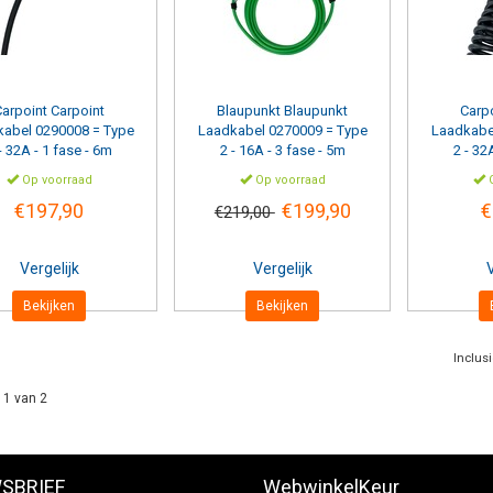
Carpoint
Carpoint
Blaupunkt
Blaupunkt
Carp
kabel 0290008 = Type
Laadkabel 0270009 = Type
Laadkabe
- 32A - 1 fase - 6m
2 - 16A - 3 fase - 5m
2 - 32
Op voorraad
Op voorraad
O
€197,90
€199,90
€
€219,00
Vergelijk
Vergelijk
V
Bekijken
Bekijken
Inclus
 1 van 2
SBRIEF
WebwinkelKeur