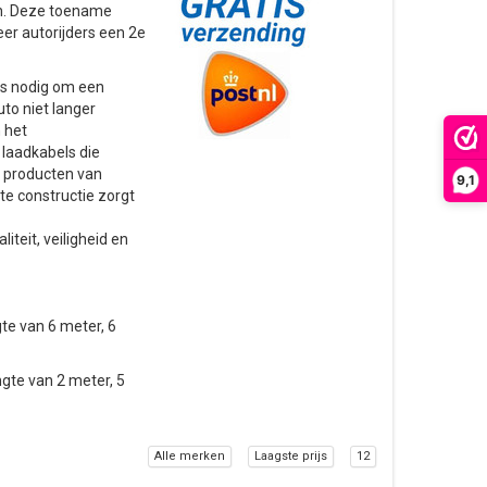
en. Deze toename
eer autorijders een 2e
us nodig om een
to niet langer
 het
laadkabels die
De producten van
9,1
e constructie zorgt
eit, veiligheid en
te van 6 meter, 6
gte van 2 meter, 5
Alle merken
Laagste prijs
12