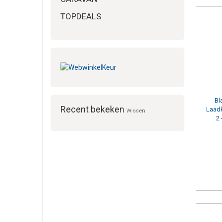
TOPDEALS
Capa
16
(10)
32
(9)
Bl
Recent bekeken
Laad
Wissen
2 