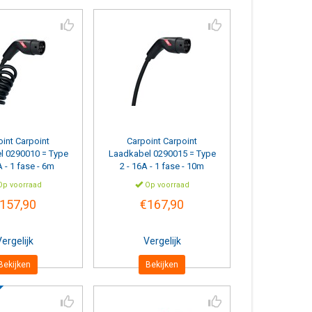
oint
Carpoint
Carpoint
Carpoint
l 0290010 = Type
Laadkabel 0290015 = Type
A - 1 fase - 6m
2 - 16A - 1 fase - 10m
spiraal
p voorraad
Op voorraad
157,90
€167,90
ergelijk
Vergelijk
Bekijken
Bekijken