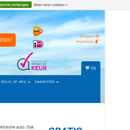
bericht verbergen
Meer over cookies »
Inloggen
 ZOEK?
Registreren
(0)
VEILIG OP WEG
DAKKOFFER
ektrische auto. Ook