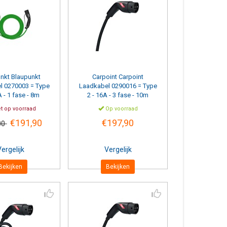
nkt
Blaupunkt
Carpoint
Carpoint
l 0270003 = Type
Laadkabel 0290016 = Type
A - 1 fase - 8m
2 - 16A - 3 fase - 10m
t op voorraad
Op voorraad
€191,90
€197,90
00
ergelijk
Vergelijk
Bekijken
Bekijken