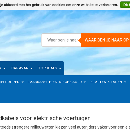
 je akkoord met het gebruik van cookies om onze website te verbeteren.
Dit 
WAAR BEN JE NAAR OP
R
CARAVAN
TOPDEALS
IELDOPPEN
LAADKABEL ELEKTRISCHE AUTO
STARTEN & LADEN
dkabels voor elektrische voertuigen
teeds strengere milieuwetten kiezen veel autorijders vaker voor een el