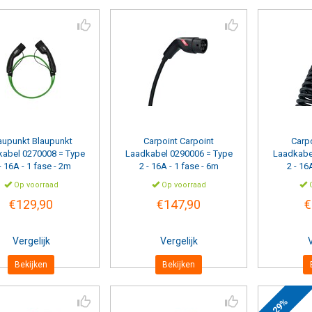
citeit
Fasen
Kabellengte
 Ampere
1 Fase
(9)
2 Meter
(1)
3 Fase
(10)
5 Meter
(2)
 Ampere
6 Meter
(4)
6 Meter
Spiraal
(4)
8 Meter
(4)
aupunkt
Blaupunkt
Carpoint
Carpoint
10 Meter
(4)
Carp
kabel 0270008 = Type
Laadkabel 0290006 = Type
Laadkabe
- 16A - 1 fase - 2m
2 - 16A - 1 fase - 6m
2 - 16
Op voorraad
Op voorraad
O
€129,90
€147,90
€
Vergelijk
Vergelijk
V
Bekijken
Bekijken
-29%