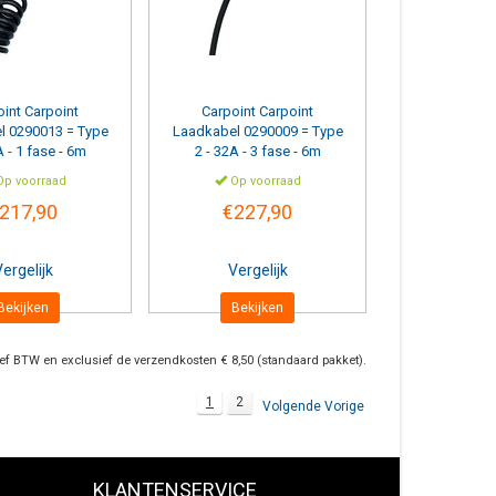
oint
Carpoint
Carpoint
Carpoint
l 0290013 = Type
Laadkabel 0290009 = Type
A - 1 fase - 6m
2 - 32A - 3 fase - 6m
spiraal
p voorraad
Op voorraad
217,90
€227,90
ergelijk
Vergelijk
Bekijken
Bekijken
ief BTW en exclusief de verzendkosten € 8,50 (standaard pakket).
1
2
Volgende Vorige
KLANTENSERVICE