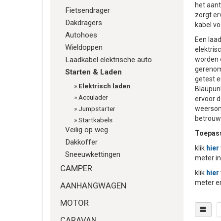
het aant
Fietsendrager
zorgt er
Dakdragers
kabel vo
Autohoes
Een laad
Wieldoppen
elektris
Laadkabel elektrische auto
worden o
gerenom
Starten & Laden
getest e
»
Elektrisch laden
Blaupunk
»
Acculader
ervoor d
»
Jumpstarter
weersoms
betrouw
»
Startkabels
Veilig op weg
Toepass
Dakkoffer
klik
hi
er
Sneeuwkettingen
meter in
CAMPER
klik
hier
meter en
AANHANGWAGEN
MOTOR
CARAVAN