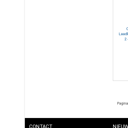
Laad
2 
Pagina
CONTACT
NIEUW