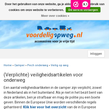
9,1
Door het gebruiken van onze website, ga je akkoord met het gebruik van
Menu
cookies om onze website te verbeteren.
Dit bericht verbergen
Meer over cookies »
+
AUTO
+
+
CAMPER
FIETSENDRAGER
+
+
+
AANHANGWAGEN
DAKDRAGERS
WIELDOPPEN
FIETSENDRAGER OP DE TREKHAAK
+
+
+
Inloggen
MOTOR
AUTOHOES
CAMPERHOES
AANHANGERNET
FIETSENDRAGER ZONDER TREKHAAK
DAKDRAGERS UNIVERSEEL
ADVIES OVER WIELDOPPEN
Home
»
Camper
»
Pech onderweg
»
Veilig op weg
+
+
+
CARAVAN
WIELDOPPEN
SNEEUWKETTINGEN
ACCESSOIRES
ACCULADER
FIETSENDRAGER VOOR ELEKTRISCHE FIETSEN
FORD
AUTOHOES POLYESTER EN 3-LAAGS
ZOEKHULP NAAR CAMPERHOES
(Verplichte) veiligheidsartikelen voor
+
+
+
+
onderweg
TOPDEALS
LAADKABEL ELEKTRISCHE AUTO
PECH ONDERWEG
ONDERDELEN
ACCESSOIRES
ACCULADER
TWINNY LOAD ONDERDELEN
OPEL
DAKHOES POLYESTER
12 INCH
INFORMATIE OVER CAMPERHOEZEN
INFORMATIE OVER STEKKERS & STEKKERDOZEN
Een aantal veiligheidsartikelen in de camper zijn verplicht, zowel
+
+
STARTEN & LADEN
ACCULADER
ACCESSOIRES
AUTO
FIETSENDRAGER TOEBEHOREN
PEUGEOT
INFORMATIE OVER AUTOHOEZEN
13 INCH
LAADKABEL TYPE 2
STARTKABELS EN ACCUBOOSTER
REGELGEVING M.B.T. VERLICHTING
in Nederland als in het buitenland. Als je niet in het bezit bent van
deze artikelen, ben je strafbaar en mag de politie jou een boete
geven. Binnen de Europese Unie worden verschillende regels
+
+
VEILIG OP WEG
ONDERDELEN
CAMPER
INFORMATIE OVER FIETSENDRAGERS
RENAULT
14 INCH
LAADKABEL TYPE 1
ELEKTRISCH LADEN
VEILIG OP WEG
ADVIES BIJ DEFECTE VERLICHTING
INFORMATIE OVER STEKKERS & STEKKERDOZEN
gehanteerd.
Klik hier voor het overzicht
van de in Europese