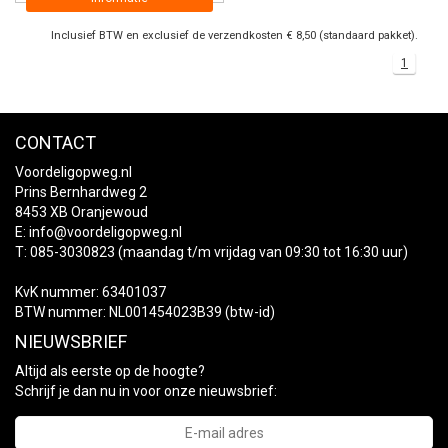
Inclusief BTW en exclusief de verzendkosten € 8,50 (standaard pakket).
1
CONTACT
Voordeligopweg.nl
Prins Bernhardweg 2
8453 XB Oranjewoud
E:
info@voordeligopweg.nl
T: 085-3030823 (maandag t/m vrijdag van 09:30 tot 16:30 uur)
KvK nummer: 63401037
BTW nummer: NL001454023B39 (btw-id)
NIEUWSBRIEF
Altijd als eerste op de hoogte?
Schrijf je dan nu in voor onze nieuwsbrief: