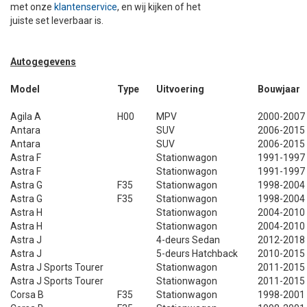
met onze
klantenservice
, en wij kijken of het
juiste set leverbaar is.
DAKKOFFER
CARAVANHOES
AANHANGWAGEN
TOYOTA
15 INCH
INFORMATIE OVER LAADKABELS
ACCULADER
PECH ONDERWEG
REGELGEVING M.B.T. VERLICHTING
SNEEUWKETTINGEN
MOTOR
VOLKSWAGEN (TOT VW PASSAT)
16 INCH
JUMPSTARTER
AUTOSTOELTJE
INFORMATIE OVER DAKKOFFERS
ADVIES BIJ DEFECTE VERLICHTING
INFORMATIE OVER CARAVANHOEZEN
Autogegevens
Model
Type
Uitvoering
Bouwjaar
CARAVAN
VOLKSWAGEN (VANAF VW PASSAT)
17 INCH
STARTKABELS
SNEEUWKETTINGEN VOOR SUV, MPV, 4X4, CAMPER EN BE
Agila A
H00
MPV
2000-2007
ZOMER DEALS
OVERIGE AUTOMERKEN
INFORMATIE OVER WIELDOPPEN
SNEEUWKETTINGEN VOOR (LICHTE) PERSONENWAGEN
Antara
SUV
2006-2015
Antara
SUV
2006-2015
Astra F
Stationwagon
1991-1997
INFORMATIE DAKDRAGER SYSTEMEN
INFORMATIE OVER SNEEUWKETTINGEN
Astra F
Stationwagon
1991-1997
Astra G
F35
Stationwagon
1998-2004
INFORMATIE OVER WETGEVING
Astra G
F35
Stationwagon
1998-2004
Astra H
Stationwagon
2004-2010
Astra H
Stationwagon
2004-2010
Astra J
4-deurs Sedan
2012-2018
Astra J
5-deurs Hatchback
2010-2015
Astra J Sports Tourer
Stationwagon
2011-2015
Astra J Sports Tourer
Stationwagon
2011-2015
Corsa B
F35
Stationwagon
1998-2001