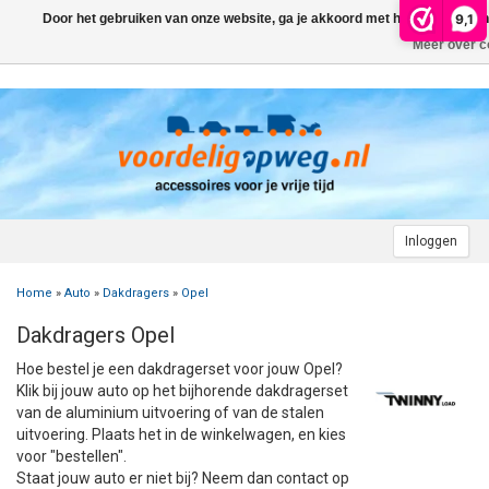
9,1
Door het gebruiken van onze website, ga je akkoord met het gebruik va
Menu
Meer over c
AUTO
CAMPER
FIETSENDRAGER
AANHANGWAGEN
DAKDRAGERS
WIELDOPPEN
FIETSENDRAGER OP DE TREKHAAK
Inloggen
MOTOR
AUTOHOES
CAMPERHOES
AANHANGERNET
FIETSENDRAGER ZONDER TREKHAAK
DAKDRAGERS UNIVERSEEL
ADVIES OVER WIELDOPPEN
Home
»
Auto
»
Dakdragers
»
Opel
CARAVAN
WIELDOPPEN
SNEEUWKETTINGEN
ACCESSOIRES
ACCULADER
FIETSENDRAGER VOOR ELEKTRISCHE FIETSEN
FORD
AUTOHOES POLYESTER EN 3-LAAGS
ZOEKHULP NAAR CAMPERHOES
Dakdragers Opel
TOPDEALS
LAADKABEL ELEKTRISCHE AUTO
PECH ONDERWEG
ONDERDELEN
ACCESSOIRES
ACCULADER
TWINNY LOAD ONDERDELEN
OPEL
DAKHOES POLYESTER
12 INCH
INFORMATIE OVER CAMPERHOEZEN
INFORMATIE OVER STEKKERS & STEKKERDOZEN
Hoe bestel je een dakdragerset voor jouw Opel?
Klik bij jouw auto op het bijhorende dakdragerset
STARTEN & LADEN
ACCULADER
ACCESSOIRES
AUTO
FIETSENDRAGER TOEBEHOREN
PEUGEOT
INFORMATIE OVER AUTOHOEZEN
13 INCH
LAADKABEL TYPE 2
STARTKABELS EN ACCUBOOSTER
REGELGEVING M.B.T. VERLICHTING
van de aluminium uitvoering of van de stalen
uitvoering. Plaats het in de winkelwagen, en kies
voor "bestellen".
VEILIG OP WEG
ONDERDELEN
CAMPER
INFORMATIE OVER FIETSENDRAGERS
RENAULT
14 INCH
LAADKABEL TYPE 1
ELEKTRISCH LADEN
VEILIG OP WEG
ADVIES BIJ DEFECTE VERLICHTING
INFORMATIE OVER STEKKERS & STEKKERDOZEN
Staat jouw auto er niet bij? Neem dan contact op