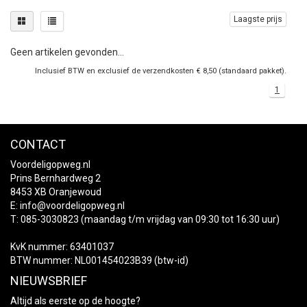
Laagste prijs
Geen artikelen gevonden...
Inclusief BTW en exclusief de verzendkosten € 8,50 (standaard pakket).
1
CONTACT
Voordeligopweg.nl
Prins Bernhardweg 2
8453 XB Oranjewoud
E:
info@voordeligopweg.nl
T: 085-3030823 (maandag t/m vrijdag van 09:30 tot 16:30 uur)
KvK nummer: 63401037
BTW nummer: NL001454023B39 (btw-id)
NIEUWSBRIEF
Altijd als eerste op de hoogte?