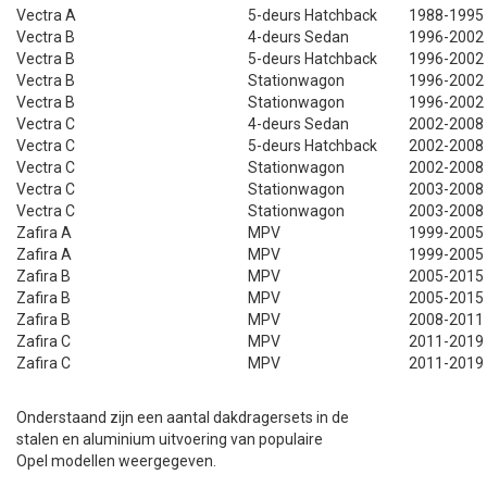
Vectra A
5-deurs Hatchback
1988-1995
Vectra B
4-deurs Sedan
1996-2002
Vectra B
5-deurs Hatchback
1996-2002
Vectra B
Stationwagon
1996-2002
Vectra B
Stationwagon
1996-2002
Vectra C
4-deurs Sedan
2002-2008
Vectra C
5-deurs Hatchback
2002-2008
Vectra C
Stationwagon
2002-2008
Vectra C
Stationwagon
2003-2008
Vectra C
Stationwagon
2003-2008
Zafira A
MPV
1999-2005
Zafira A
MPV
1999-2005
Zafira B
MPV
2005-2015
Zafira B
MPV
2005-2015
Zafira B
MPV
2008-2011
Zafira C
MPV
2011-2019
Zafira C
MPV
2011-2019
Onderstaand zijn een aantal dakdragersets in de
stalen en aluminium uitvoering van populaire
Opel modellen weergegeven.