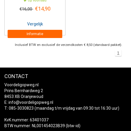
Op voorraad
€14,90
€16,00
Vergelijk
Informatie
Inclusief BTW en exclusief de verzendkosten € 8,50 (standaard pakket).
1
CONTACT
Voordeligopweg.nl
Prins Bernhardweg 2
8453 XB Oranjewoud
E:
info@voordeligopweg.nl
T: 085-3030823 (maandag t/m vrijdag van 09:30 tot 16:30 uur)
KvK nummer: 63401037
BTW nummer: NL001454023B39 (btw-id)