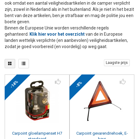
ook omdat
een aantal
veiligheidsartikelen in de camper verplicht
+
+
zijn, zowel in Nederland als in het buitenland. Als je niet in het bezit
DAKKOFFER
CARAVANHOES
AANHANGWAGEN
TOYOTA
15 INCH
INFORMATIE OVER LAADKABELS
ACCULADER
PECH ONDERWEG
REGELGEVING M.B.T. VERLICHTING
bent van deze artikelen, ben je strafbaar en mag de politie jou een
boete geven.
+
SNEEUWKETTINGEN
MOTOR
VOLKSWAGEN (TOT VW PASSAT)
16 INCH
JUMPSTARTER
AUTOSTOELTJE
INFORMATIE OVER DAKKOFFERS
ADVIES BIJ DEFECTE VERLICHTING
INFORMATIE OVER CARAVANHOEZEN
Binnen de Europese Unie worden verschillende regels
gehanteerd.
Klik hier voor het overzicht
van de in Europese
landen wettelijk verplichte (en aanbevolen) veiligheidsartikelen,
CARAVAN
VOLKSWAGEN (VANAF VW PASSAT)
17 INCH
STARTKABELS
SNEEUWKETTINGEN VOOR SUV, MPV, 4X4, CAMPER EN
zodat je goed voorbereid (en voordelig) op weg gaat.
BESTELWAGEN
ZOMER DEALS
OVERIGE AUTOMERKEN
INFORMATIE OVER WIELDOPPEN
Laagste prijs
SNEEUWKETTINGEN VOOR (LICHTE) PERSONENWAGEN
INFORMATIE DAKDRAGER SYSTEMEN
INFORMATIE OVER SNEEUWKETTINGEN
-14%
-8%
INFORMATIE OVER WETGEVING
Carpoint
gloeilampenset H7
Carpoint
gevarendriehoek, E-
standaard
keur