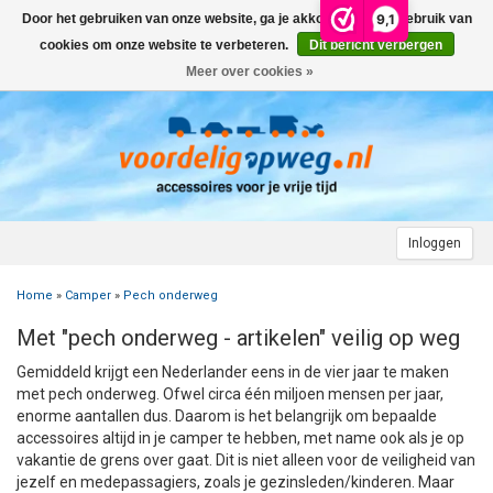
9,1
Door het gebruiken van onze website, ga je akkoord met het gebruik van
Menu
cookies om onze website te verbeteren.
Dit bericht verbergen
Meer over cookies »
+
AUTO
+
+
CAMPER
FIETSENDRAGER
+
+
+
AANHANGWAGEN
DAKDRAGERS
WIELDOPPEN
FIETSENDRAGER OP DE TREKHAAK
+
+
+
Inloggen
MOTOR
AUTOHOES
CAMPERHOES
AANHANGERNET
FIETSENDRAGER ZONDER TREKHAAK
DAKDRAGERS UNIVERSEEL
ADVIES OVER WIELDOPPEN
Home
»
Camper
»
Pech onderweg
+
+
+
CARAVAN
WIELDOPPEN
SNEEUWKETTINGEN
ACCESSOIRES
ACCULADER
FIETSENDRAGER VOOR ELEKTRISCHE FIETSEN
FORD
AUTOHOES POLYESTER EN 3-LAAGS
ZOEKHULP NAAR CAMPERHOES
Met "pech onderweg - artikelen" veilig op weg
+
+
+
+
TOPDEALS
LAADKABEL ELEKTRISCHE AUTO
PECH ONDERWEG
ONDERDELEN
ACCESSOIRES
ACCULADER
TWINNY LOAD ONDERDELEN
OPEL
DAKHOES POLYESTER
12 INCH
INFORMATIE OVER CAMPERHOEZEN
INFORMATIE OVER STEKKERS & STEKKERDOZEN
Gemiddeld krijgt een Nederlander eens in de vier jaar te maken
met pech onderweg. Ofwel circa één miljoen mensen per jaar,
+
+
STARTEN & LADEN
ACCULADER
ACCESSOIRES
AUTO
FIETSENDRAGER TOEBEHOREN
PEUGEOT
INFORMATIE OVER AUTOHOEZEN
13 INCH
LAADKABEL TYPE 2
STARTKABELS EN ACCUBOOSTER
REGELGEVING M.B.T. VERLICHTING
enorme aantallen dus. Daarom is het
belangrijk om bepaalde
accessoires altijd in je camper te hebben, met name ook als je op
vakantie de grens over gaat. Dit is niet alleen voor de veiligheid van
+
+
VEILIG OP WEG
ONDERDELEN
CAMPER
INFORMATIE OVER FIETSENDRAGERS
RENAULT
14 INCH
LAADKABEL TYPE 1
ELEKTRISCH LADEN
VEILIG OP WEG
ADVIES BIJ DEFECTE VERLICHTING
INFORMATIE OVER STEKKERS & STEKKERDOZEN
jezelf en medepassagiers, zoals je gezinsleden/kinderen. Maar