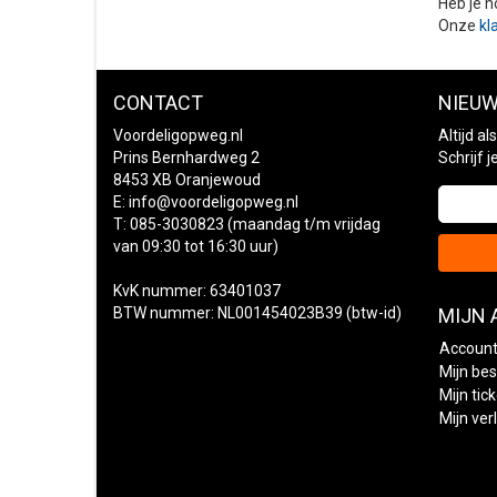
Heb je n
Onze
kl
CONTACT
NIEUW
Voordeligopweg.nl
Altijd a
Prins Bernhardweg 2
Schrijf 
8453 XB Oranjewoud
E:
info@voordeligopweg.nl
T: 085-3030823 (maandag t/m vrijdag
van 09:30 tot 16:30 uur)
KvK nummer: 63401037
BTW nummer: NL001454023B39 (btw-id)
MIJN
Account
Mijn bes
Mijn tic
Mijn verl