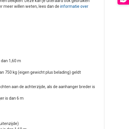
men bekijken. Deze kan je uiteraard ook gebruiken
er meer willen weten, lees dan de
informatie over
s dan 1,60 m
50 kg (eigen gewicht plus belading) geldt
chten aan de achterzijde, als de aanhanger breder is
er is dan 6 m
uitenzijde)