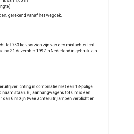
r is dan 1,60 m
engte)
nden, gerekend vanaf het wegdek.
 tot 750 kg voorzien zijn van een mistachterlicht.
e na 31 devember 1997 in Nederland in gebruik zijn
uitrijverlichting in combinatie met een 13-polige
p naam staan. Bij aanhangwagens tot 6 m is één
 dan 6 m zijn twee achteruitrijlampen verplicht en