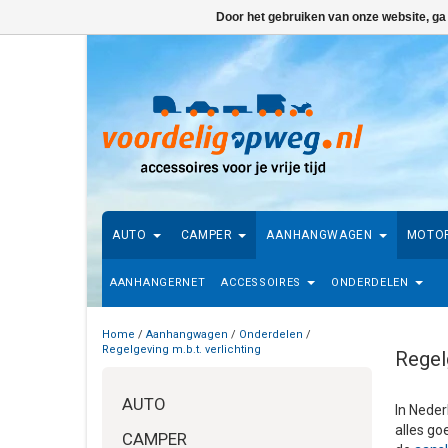
Door het gebruiken van onze website, ga
AUTO
CAMPER
AANHANGWAGEN
MOTO
AANHANGERNET
ACCESSOIRES
ONDERDELEN
Home
/
Aanhangwagen
/
Onderdelen
/
Regelgeving m.b.t. verlichting
Regelg
AUTO
In Neder
alles go
CAMPER