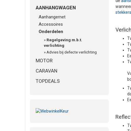
de
aansl
wanneer 
AANHANGWAGEN
stekkers
Aanhangernet
Accessoires
Verlic
Onderdelen
Tw
»
Regelgeving m.b.t.
Tw
verlichting
T
»
Advies bij defecte verlichting
Ee
MOTOR
Tw
CARAVAN
V
bo
TOPDEALS
Tw
d
Ee
Reflec
Tw