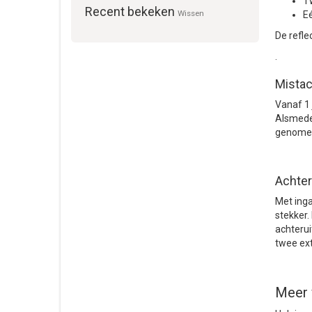
Tw
Recent bekeken
Wissen
Eé
De refle
.
Mistac
Vanaf 1 
Alsmede 
genome
Achter
Met inga
stekker.
achterui
twee ext
Meer 