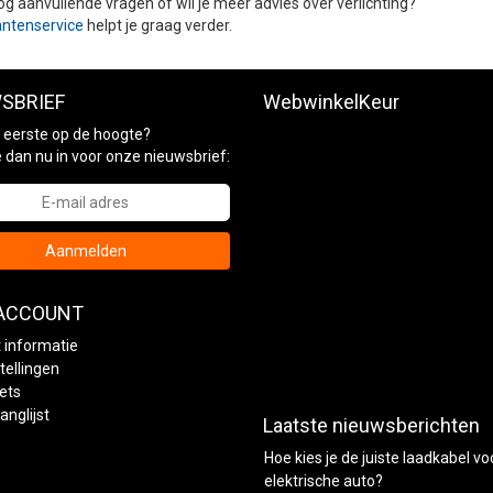
og aanvullende vragen of wil je meer advies over verlichting?
antenservice
helpt je graag verder.
SBRIEF
WebwinkelKeur
ls eerste op de hoogte?
je dan nu in voor onze nieuwsbrief:
Aanmelden
 ACCOUNT
 informatie
tellingen
kets
anglijst
Laatste nieuwsberichten
Hoe kies je de juiste laadkabel vo
elektrische auto?