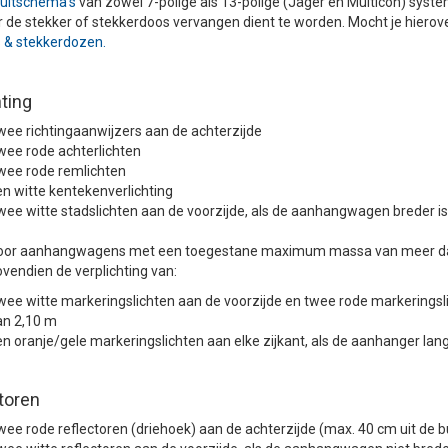
uitschema's
van zowel 7-polige als 13-polige (Jäger en Multicon) syste
de stekker of stekkerdoos vervangen dient te worden. Mocht je hierov
 & stekkerdozen.
hting
ee richtingaanwijzers aan de achterzijde
ee rode achterlichten
wee rode remlichten
n witte kentekenverlichting
ee witte stadslichten aan de voorzijde, als de aanhangwagen breder i
oor aanhangwagens met een toegestane maximum massa van meer dan 7
vendien de verplichting van:
ee witte markeringslichten aan de voorzijde en twee rode markeringsli
an 2,10 m
n oranje/gele markeringslichten aan elke zijkant, als de aanhanger lang
toren
ee rode reflectoren (driehoek) aan de achterzijde (max. 40 cm uit de b