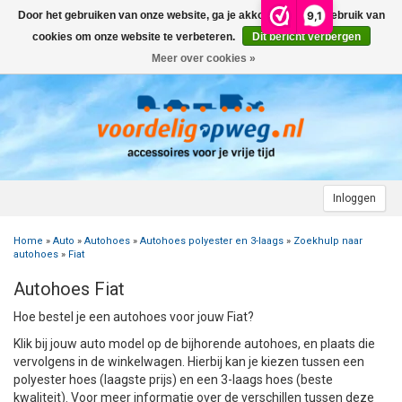
9,1
Door het gebruiken van onze website, ga je akkoord met het gebruik van
Menu
cookies om onze website te verbeteren.
Dit bericht verbergen
Meer over cookies »
+
AUTO
+
+
CAMPER
FIETSENDRAGER
+
+
+
AANHANGWAGEN
DAKDRAGERS
WIELDOPPEN
FIETSENDRAGER OP DE TREKHAAK
+
+
+
Inloggen
MOTOR
AUTOHOES
CAMPERHOES
AANHANGERNET
FIETSENDRAGER ZONDER TREKHAAK
DAKDRAGERS UNIVERSEEL
ADVIES OVER WIELDOPPEN
Home
»
Auto
»
Autohoes
»
Autohoes polyester en 3-laags
»
Zoekhulp naar
+
+
+
CARAVAN
WIELDOPPEN
SNEEUWKETTINGEN
ACCESSOIRES
ACCULADER
FIETSENDRAGER VOOR ELEKTRISCHE FIETSEN
FORD
AUTOHOES POLYESTER EN 3-LAAGS
ZOEKHULP NAAR CAMPERHOES
autohoes
»
Fiat
Autohoes Fiat
+
+
+
+
TOPDEALS
LAADKABEL ELEKTRISCHE AUTO
PECH ONDERWEG
ONDERDELEN
ACCESSOIRES
ACCULADER
TWINNY LOAD ONDERDELEN
OPEL
DAKHOES POLYESTER
12 INCH
INFORMATIE OVER CAMPERHOEZEN
INFORMATIE OVER STEKKERS & STEKKERDOZEN
Hoe bestel je een autohoes voor jouw Fiat?
+
+
STARTEN & LADEN
ACCULADER
ACCESSOIRES
AUTO
FIETSENDRAGER TOEBEHOREN
PEUGEOT
INFORMATIE OVER AUTOHOEZEN
13 INCH
LAADKABEL TYPE 2
STARTKABELS EN ACCUBOOSTER
REGELGEVING M.B.T. VERLICHTING
Klik bij jouw auto model op de bijhorende autohoes, en plaats die
vervolgens in de winkelwagen. Hierbij kan je kiezen tussen een
polyester hoes (laagste prijs) en een 3-laags hoes (beste
+
+
VEILIG OP WEG
ONDERDELEN
CAMPER
INFORMATIE OVER FIETSENDRAGERS
RENAULT
14 INCH
LAADKABEL TYPE 1
ELEKTRISCH LADEN
VEILIG OP WEG
ADVIES BIJ DEFECTE VERLICHTING
INFORMATIE OVER STEKKERS & STEKKERDOZEN
kwaliteit). Voor meer informatie over de verschillen tussen deze