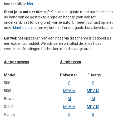
hoezen klik je
hier
.
+
+
DAKKOFFER
CARAVANHOES
AANHANGWAGEN
TOYOTA
15 INCH
INFORMATIE OVER LAADKABELS
ACCULADER
PECH ONDERWEG
REGELGEVING M.B.T. VERLICHTING
Staat jouw auto er niet bij?
Kies dan de juiste maat autohoes aan
de hand van de gestrekte lengte en hoogte (van dak tot
+
SNEEUWKETTINGEN
MOTOR
VOLKSWAGEN (TOT VW PASSAT)
16 INCH
JUMPSTARTER
AUTOSTOELTJE
INFORMATIE OVER DAKKOFFERS
ADVIES BIJ DEFECTE VERLICHTING
INFORMATIE OVER CARAVANHOEZEN
onderkant, niet tot de grond) van je auto. Of neem contact op met
onze
klantenservice
, en wij kijken of er een juiste hoes leverbaar is.
CARAVAN
VOLKSWAGEN (VANAF VW PASSAT)
17 INCH
STARTKABELS
SNEEUWKETTINGEN VOOR SUV, MPV, 4X4, CAMPER EN
Let wel
: het opzoeken van een hoes via dit schema is bedoeld als
BESTELWAGEN
een extra hulpmiddel. We adviseren om altijd de bij de hoes
ZOMER DEALS
OVERIGE AUTOMERKEN
INFORMATIE OVER WIELDOPPEN
vermelde afmetingen te checken met die van je auto.
SNEEUWKETTINGEN VOOR (LICHTE) PERSONENWAGEN
Autogegevens
INFORMATIE DAKDRAGER SYSTEMEN
Autohoezen
INFORMATIE OVER SNEEUWKETTINGEN
Model
Polyester
3-laags
INFORMATIE OVER WETGEVING
500
S
S
500L
MPV-M
MPV-M
Bravo
M
M
Dobló
MPV-M
MPV-M
Panda
S
S