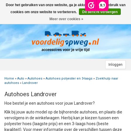
9,1
Door het gebruiken van onze website, ga je akkoord met het gebruik van
Menu
cookies om onze website te verbeteren.
Dit bericht verbergen
Meer over cookies »
+
AUTO
+
+
CAMPER
FIETSENDRAGER
+
+
+
AANHANGWAGEN
DAKDRAGERS
WIELDOPPEN
FIETSENDRAGER OP DE TREKHAAK
+
+
+
Inloggen
MOTOR
AUTOHOES
CAMPERHOES
AANHANGERNET
FIETSENDRAGER ZONDER TREKHAAK
DAKDRAGERS UNIVERSEEL
ADVIES OVER WIELDOPPEN
Home
»
Auto
»
Autohoes
»
Autohoes polyester en 3-laags
»
Zoekhulp naar
+
+
+
CARAVAN
WIELDOPPEN
SNEEUWKETTINGEN
ACCESSOIRES
ACCULADER
FIETSENDRAGER VOOR ELEKTRISCHE FIETSEN
FORD
AUTOHOES POLYESTER EN 3-LAAGS
ZOEKHULP NAAR CAMPERHOES
autohoes
»
Landrover
Autohoes Landrover
+
+
+
+
TOPDEALS
LAADKABEL ELEKTRISCHE AUTO
PECH ONDERWEG
ONDERDELEN
ACCESSOIRES
ACCULADER
TWINNY LOAD ONDERDELEN
OPEL
DAKHOES POLYESTER
12 INCH
INFORMATIE OVER CAMPERHOEZEN
INFORMATIE OVER STEKKERS & STEKKERDOZEN
Hoe bestel je een autohoes voor jouw Landrover?
+
+
STARTEN & LADEN
ACCULADER
ACCESSOIRES
AUTO
FIETSENDRAGER TOEBEHOREN
PEUGEOT
INFORMATIE OVER AUTOHOEZEN
13 INCH
LAADKABEL TYPE 2
STARTKABELS EN ACCUBOOSTER
REGELGEVING M.B.T. VERLICHTING
Klik bij jouw auto model op de bijhorende autohoes, en plaats die
vervolgens in de winkelwagen. Hierbij kan je kiezen tussen een
polyester hoes (laagste prijs) en een 3-laags hoes (beste
+
+
VEILIG OP WEG
ONDERDELEN
CAMPER
INFORMATIE OVER FIETSENDRAGERS
RENAULT
14 INCH
LAADKABEL TYPE 1
ELEKTRISCH LADEN
VEILIG OP WEG
ADVIES BIJ DEFECTE VERLICHTING
INFORMATIE OVER STEKKERS & STEKKERDOZEN
kwaliteit). Voor meer informatie over de verschillen tussen deze