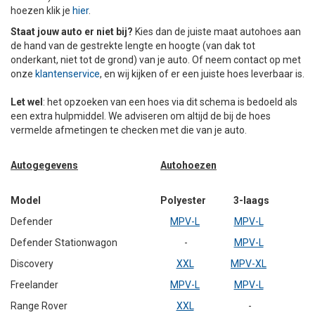
hoezen klik je
hier
.
+
+
DAKKOFFER
CARAVANHOES
AANHANGWAGEN
TOYOTA
15 INCH
INFORMATIE OVER LAADKABELS
ACCULADER
PECH ONDERWEG
REGELGEVING M.B.T. VERLICHTING
Staat jouw auto er niet bij?
Kies dan de juiste maat autohoes aan
de hand van de gestrekte lengte en hoogte (van dak tot
+
SNEEUWKETTINGEN
MOTOR
VOLKSWAGEN (TOT VW PASSAT)
16 INCH
JUMPSTARTER
AUTOSTOELTJE
INFORMATIE OVER DAKKOFFERS
ADVIES BIJ DEFECTE VERLICHTING
INFORMATIE OVER CARAVANHOEZEN
onderkant, niet tot de grond) van je auto. Of neem contact op met
onze
klantenservice
, en wij kijken of er een juiste hoes leverbaar is.
CARAVAN
VOLKSWAGEN (VANAF VW PASSAT)
17 INCH
STARTKABELS
SNEEUWKETTINGEN VOOR SUV, MPV, 4X4, CAMPER EN
Let wel
: het opzoeken van een hoes via dit schema is bedoeld als
BESTELWAGEN
een extra hulpmiddel. We adviseren om altijd de bij de hoes
ZOMER DEALS
OVERIGE AUTOMERKEN
INFORMATIE OVER WIELDOPPEN
vermelde afmetingen te checken met die van je auto.
SNEEUWKETTINGEN VOOR (LICHTE) PERSONENWAGEN
Autogegevens
INFORMATIE DAKDRAGER SYSTEMEN
Autohoezen
INFORMATIE OVER SNEEUWKETTINGEN
Model
Polyester
3-laags
INFORMATIE OVER WETGEVING
Defender
MPV-L
MPV-L
Defender Stationwagon
-
MPV-L
Discovery
XXL
MPV-XL
Freelander
MPV-L
MPV-L
Range Rover
XXL
-