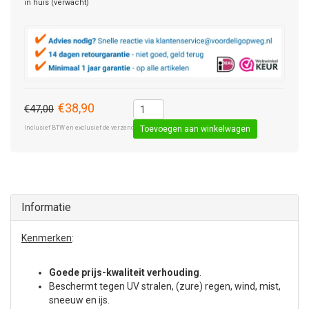
in huis (verwacht)
€38,90
€47,00
Inclusief BTW en exclusief de verzendkosten € 8,50 (standaard pakket).
Toevoegen aan winkelwagen
Informatie
Kenmerken
:
Goede prijs-kwaliteit verhouding
.
Beschermt tegen UV stralen, (zure) regen, wind, mist,
sneeuw en ijs.