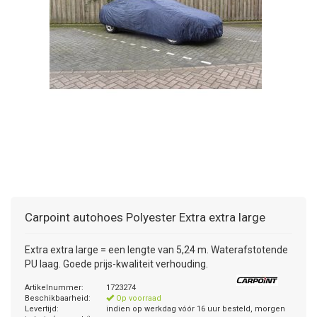
+
+
DAKKOFFER
CARAVANHOES
AANHANGWAGEN
TOYOTA
15 INCH
INFORMATIE OVER LAADKABELS
ACCULADER
PECH ONDERWEG
REGELGEVING M.B.T. VERLICHTING
+
SNEEUWKETTINGEN
MOTOR
VOLKSWAGEN (TOT VW PASSAT)
16 INCH
JUMPSTARTER
AUTOSTOELTJE
INFORMATIE OVER DAKKOFFERS
ADVIES BIJ DEFECTE VERLICHTING
INFORMATIE OVER CARAVANHOEZEN
CARAVAN
VOLKSWAGEN (VANAF VW PASSAT)
17 INCH
STARTKABELS
SNEEUWKETTINGEN VOOR SUV, MPV, 4X4, CAMPER EN
BESTELWAGEN
ZOMER DEALS
OVERIGE AUTOMERKEN
INFORMATIE OVER WIELDOPPEN
SNEEUWKETTINGEN VOOR (LICHTE) PERSONENWAGEN
INFORMATIE DAKDRAGER SYSTEMEN
INFORMATIE OVER SNEEUWKETTINGEN
Carpoint
autohoes Polyester Extra extra large
INFORMATIE OVER WETGEVING
Extra extra large = een lengte van 5,24 m. Waterafstotende
PU laag. Goede prijs-kwaliteit verhouding.
Artikelnummer:
1723274
Beschikbaarheid:
Op voorraad
Levertijd:
indien op werkdag vóór 16 uur besteld, morgen