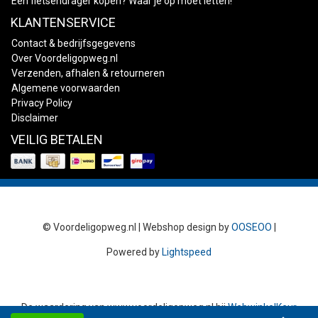
Een fietsendrager kopen? Waar je op moet letten!
KLANTENSERVICE
Contact & bedrijfsgegevens
Over Voordeligopweg.nl
Verzenden, afhalen & retourneren
Algemene voorwaarden
Privacy Policy
Disclaimer
VEILIG BETALEN
© Voordeligopweg.nl | Webshop design by
OOSEOO
|
Powered by
Lightspeed
De waardering van
www.voordeligopweg.nl
bij
WebwinkelKeur