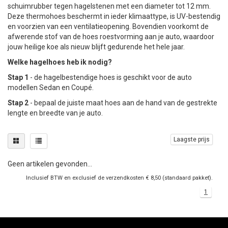
schuimrubber tegen hagelstenen met een diameter tot 12 mm.
+
+
DAKKOFFER
CARAVANHOES
AANHANGWAGEN
TOYOTA
15 INCH
INFORMATIE OVER LAADKABELS
ACCULADER
PECH ONDERWEG
REGELGEVING M.B.T. VERLICHTING
Deze thermohoes beschermt in ieder klimaattype, is UV-bestendig
en voorzien van een ventilatieopening. Bovendien voorkomt de
afwerende stof van de hoes roestvorming aan je auto, waardoor
+
SNEEUWKETTINGEN
MOTOR
VOLKSWAGEN (TOT VW PASSAT)
16 INCH
JUMPSTARTER
AUTOSTOELTJE
INFORMATIE OVER DAKKOFFERS
ADVIES BIJ DEFECTE VERLICHTING
INFORMATIE OVER CARAVANHOEZEN
jouw heilige koe als nieuw blijft gedurende het hele jaar.
Welke hagelhoes heb ik nodig?
CARAVAN
VOLKSWAGEN (VANAF VW PASSAT)
17 INCH
STARTKABELS
SNEEUWKETTINGEN VOOR SUV, MPV, 4X4, CAMPER EN
Stap 1
- de hagelbestendige hoes is geschikt voor de auto
BESTELWAGEN
modellen Sedan en Coupé.
ZOMER DEALS
OVERIGE AUTOMERKEN
INFORMATIE OVER WIELDOPPEN
Stap 2
- bepaal de juiste maat hoes aan de hand van de gestrekte
SNEEUWKETTINGEN VOOR (LICHTE) PERSONENWAGEN
lengte en breedte van je auto.
INFORMATIE DAKDRAGER SYSTEMEN
INFORMATIE OVER SNEEUWKETTINGEN
Laagste prijs
INFORMATIE OVER WETGEVING
Geen artikelen gevonden...
Inclusief BTW en exclusief de verzendkosten € 8,50 (standaard pakket).
1