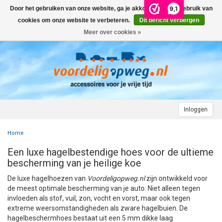
9,1
Door het gebruiken van onze website, ga je akkoord met het gebruik van
Menu
cookies om onze website te verbeteren.
Dit bericht verbergen
Meer over cookies »
+
AUTO
+
+
CAMPER
FIETSENDRAGER
+
+
+
AANHANGWAGEN
DAKDRAGERS
WIELDOPPEN
FIETSENDRAGER OP DE TREKHAAK
+
+
+
Inloggen
MOTOR
AUTOHOES
CAMPERHOES
AANHANGERNET
FIETSENDRAGER ZONDER TREKHAAK
DAKDRAGERS UNIVERSEEL
ADVIES OVER WIELDOPPEN
Home
+
+
+
CARAVAN
WIELDOPPEN
SNEEUWKETTINGEN
ACCESSOIRES
ACCULADER
FIETSENDRAGER VOOR ELEKTRISCHE FIETSEN
FORD
AUTOHOES POLYESTER EN 3-LAAGS
ZOEKHULP NAAR CAMPERHOES
Een luxe hagelbestendige hoes voor de ultieme
+
+
+
+
bescherming van je heilige koe
TOPDEALS
LAADKABEL ELEKTRISCHE AUTO
PECH ONDERWEG
ONDERDELEN
ACCESSOIRES
ACCULADER
TWINNY LOAD ONDERDELEN
OPEL
DAKHOES POLYESTER
12 INCH
INFORMATIE OVER CAMPERHOEZEN
INFORMATIE OVER STEKKERS & STEKKERDOZEN
De luxe hagelhoezen van
Voordeligopweg.nl
zijn ontwikkeld voor
+
+
STARTEN & LADEN
ACCULADER
ACCESSOIRES
AUTO
FIETSENDRAGER TOEBEHOREN
PEUGEOT
INFORMATIE OVER AUTOHOEZEN
13 INCH
LAADKABEL TYPE 2
STARTKABELS EN ACCUBOOSTER
REGELGEVING M.B.T. VERLICHTING
de meest optimale bescherming van je auto. Niet alleen tegen
invloeden als stof, vuil, zon, vocht en vorst, maar ook tegen
extreme weersomstandigheden als zware hagelbuien. De
+
+
VEILIG OP WEG
ONDERDELEN
CAMPER
INFORMATIE OVER FIETSENDRAGERS
RENAULT
14 INCH
LAADKABEL TYPE 1
ELEKTRISCH LADEN
VEILIG OP WEG
ADVIES BIJ DEFECTE VERLICHTING
INFORMATIE OVER STEKKERS & STEKKERDOZEN
hagelbeschermhoes bestaat uit een 5 mm dikke laag