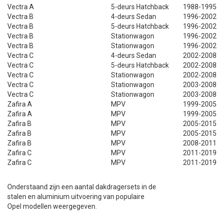
Vectra A
5-deurs Hatchback
1988-1995
Vectra B
4-deurs Sedan
1996-2002
Vectra B
5-deurs Hatchback
1996-2002
Vectra B
Stationwagon
1996-2002
Vectra B
Stationwagon
1996-2002
Vectra C
4-deurs Sedan
2002-2008
Vectra C
5-deurs Hatchback
2002-2008
Vectra C
Stationwagon
2002-2008
Vectra C
Stationwagon
2003-2008
Vectra C
Stationwagon
2003-2008
Zafira A
MPV
1999-2005
Zafira A
MPV
1999-2005
Zafira B
MPV
2005-2015
Zafira B
MPV
2005-2015
Zafira B
MPV
2008-2011
Zafira C
MPV
2011-2019
Zafira C
MPV
2011-2019
Onderstaand zijn een aantal dakdragersets in de
stalen en aluminium uitvoering van populaire
Opel modellen weergegeven.