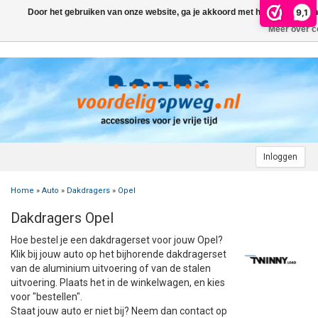
9,1
Door het gebruiken van onze website, ga je akkoord met het gebruik va
Menu
Meer over c
AUTO
CAMPER
FIETSENDRAGER
AANHANGWAGEN
DAKDRAGERS
WIELDOPPEN
FIETSENDRAGER OP DE TREKHAAK
Inloggen
MOTOR
AUTOHOES
CAMPERHOES
AANHANGERNET
FIETSENDRAGER ZONDER TREKHAAK
DAKDRAGERS UNIVERSEEL
ADVIES OVER WIELDOPPEN
Home
»
Auto
»
Dakdragers
»
Opel
CARAVAN
WIELDOPPEN
SNEEUWKETTINGEN
ACCESSOIRES
ACCULADER
FIETSENDRAGER VOOR ELEKTRISCHE FIETSEN
FORD
AUTOHOES POLYESTER EN 3-LAAGS
ZOEKHULP NAAR CAMPERHOES
Dakdragers Opel
TOPDEALS
LAADKABEL ELEKTRISCHE AUTO
PECH ONDERWEG
ONDERDELEN
ACCESSOIRES
ACCULADER
TWINNY LOAD ONDERDELEN
OPEL
DAKHOES POLYESTER
12 INCH
INFORMATIE OVER CAMPERHOEZEN
INFORMATIE OVER STEKKERS & STEKKERDOZEN
Hoe bestel je een dakdragerset voor jouw Opel?
Klik bij jouw auto op het bijhorende dakdragerset
STARTEN & LADEN
ACCULADER
ACCESSOIRES
AUTO
FIETSENDRAGER TOEBEHOREN
PEUGEOT
INFORMATIE OVER AUTOHOEZEN
13 INCH
LAADKABEL TYPE 2
STARTKABELS EN ACCUBOOSTER
REGELGEVING M.B.T. VERLICHTING
van de aluminium uitvoering of van de stalen
uitvoering. Plaats het in de winkelwagen, en kies
voor "bestellen".
VEILIG OP WEG
ONDERDELEN
CAMPER
INFORMATIE OVER FIETSENDRAGERS
RENAULT
14 INCH
LAADKABEL TYPE 1
ELEKTRISCH LADEN
VEILIG OP WEG
ADVIES BIJ DEFECTE VERLICHTING
INFORMATIE OVER STEKKERS & STEKKERDOZEN
Staat jouw auto er niet bij? Neem dan contact op