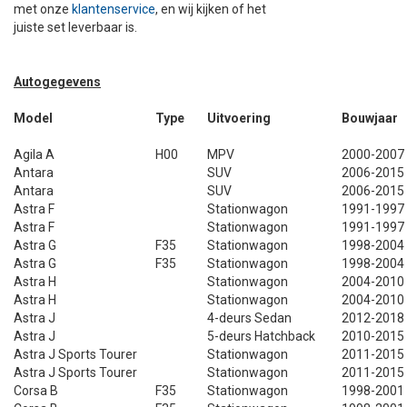
met onze
klantenservice
, en wij kijken of het
juiste set leverbaar is.
DAKKOFFER
CARAVANHOES
AANHANGWAGEN
TOYOTA
15 INCH
INFORMATIE OVER LAADKABELS
ACCULADER
PECH ONDERWEG
REGELGEVING M.B.T. VERLICHTING
SNEEUWKETTINGEN
MOTOR
VOLKSWAGEN (TOT VW PASSAT)
16 INCH
JUMPSTARTER
AUTOSTOELTJE
INFORMATIE OVER DAKKOFFERS
ADVIES BIJ DEFECTE VERLICHTING
INFORMATIE OVER CARAVANHOEZEN
Autogegevens
Model
Type
Uitvoering
Bouwjaar
CARAVAN
VOLKSWAGEN (VANAF VW PASSAT)
17 INCH
STARTKABELS
SNEEUWKETTINGEN VOOR SUV, MPV, 4X4, CAMPER EN BE
Agila A
H00
MPV
2000-2007
ZOMER DEALS
OVERIGE AUTOMERKEN
INFORMATIE OVER WIELDOPPEN
SNEEUWKETTINGEN VOOR (LICHTE) PERSONENWAGEN
Antara
SUV
2006-2015
Antara
SUV
2006-2015
Astra F
Stationwagon
1991-1997
INFORMATIE DAKDRAGER SYSTEMEN
INFORMATIE OVER SNEEUWKETTINGEN
Astra F
Stationwagon
1991-1997
Astra G
F35
Stationwagon
1998-2004
INFORMATIE OVER WETGEVING
Astra G
F35
Stationwagon
1998-2004
Astra H
Stationwagon
2004-2010
Astra H
Stationwagon
2004-2010
Astra J
4-deurs Sedan
2012-2018
Astra J
5-deurs Hatchback
2010-2015
Astra J Sports Tourer
Stationwagon
2011-2015
Astra J Sports Tourer
Stationwagon
2011-2015
Corsa B
F35
Stationwagon
1998-2001