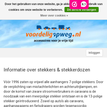
9,1
Door het gebruiken van onze website, ga je akkoord met het gebruik van
Menu
cookies om onze website te verbeteren.
Dit bericht verbergen
Meer over cookies »
+
AUTO
+
+
CAMPER
FIETSENDRAGER
+
+
+
AANHANGWAGEN
DAKDRAGERS
WIELDOPPEN
FIETSENDRAGER OP DE TREKHAAK
+
+
+
Inloggen
MOTOR
AUTOHOES
CAMPERHOES
AANHANGERNET
FIETSENDRAGER ZONDER TREKHAAK
DAKDRAGERS UNIVERSEEL
ADVIES OVER WIELDOPPEN
+
+
+
CARAVAN
WIELDOPPEN
SNEEUWKETTINGEN
ACCESSOIRES
ACCULADER
FIETSENDRAGER VOOR ELEKTRISCHE FIETSEN
FORD
AUTOHOES POLYESTER EN 3-LAAGS
ZOEKHULP NAAR CAMPERHOES
Informatie over stekkers & stekkerdozen
+
+
+
+
TOPDEALS
LAADKABEL ELEKTRISCHE AUTO
PECH ONDERWEG
ONDERDELEN
ACCESSOIRES
ACCULADER
TWINNY LOAD ONDERDELEN
OPEL
DAKHOES POLYESTER
12 INCH
INFORMATIE OVER CAMPERHOEZEN
INFORMATIE OVER STEKKERS & STEKKERDOZEN
Vóór 1996 zaten op vrijwel alle aanhangers 7-polige stekkers. Door
de verplichting van mistachterlichten en achteruitrijlampen, en
+
+
STARTEN & LADEN
ACCULADER
ACCESSOIRES
AUTO
FIETSENDRAGER TOEBEHOREN
PEUGEOT
INFORMATIE OVER AUTOHOEZEN
13 INCH
LAADKABEL TYPE 2
STARTKABELS EN ACCUBOOSTER
REGELGEVING M.B.T. VERLICHTING
door de komst van zware stroomverbruikers in caravans is de
noodzaak van een meerpolige stekker ontstaan en is de 13-polige
stekker geïntroduceerd. Zowel op auto's als caravans,
+
+
VEILIG OP WEG
ONDERDELEN
CAMPER
INFORMATIE OVER FIETSENDRAGERS
RENAULT
14 INCH
LAADKABEL TYPE 1
ELEKTRISCH LADEN
VEILIG OP WEG
ADVIES BIJ DEFECTE VERLICHTING
INFORMATIE OVER STEKKERS & STEKKERDOZEN
aanhangwagens en fietsdragers worden tegenwoordig