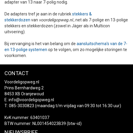
adapter van 13 naar 7-polig nodig.
De adapters tref je aan in de rubriek
stekkers &
stekkerdozen
van
voordeligopweg.nl
., net als 7-polige en 13-polige
stekkers en stekkerdozen (zowel in Jäger als in Multicon
uitvoering).
Bij vervanging is het van belang om de
aansluitschema's van de 7-
en 13-polige systemen
op te volgen, om zo mogelijke storingen te
voorkomen.
CONTACT
Voordeligopweg.nl
Prins Bernhardweg 2
8453 XB Oranjewoud
E:
info@voordeligopweg.nl
T: 085-3030823 (maandag t/m vrijdag van 09:30 tot 16:30 uur)
KvK nummer: 63401037
BTW nummer: NL001454023B39 (btw-id)
NIEUWSBRIEF