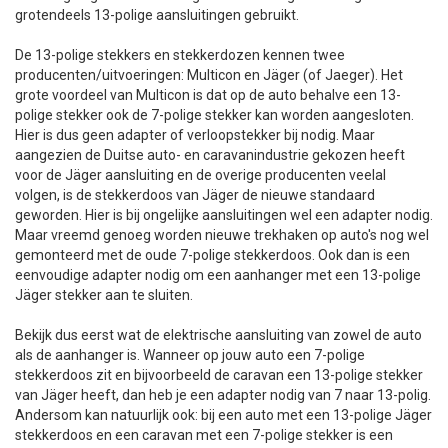
grotendeels 13-polige aansluitingen gebruikt.
+
+
DAKKOFFER
CARAVANHOES
AANHANGWAGEN
TOYOTA
15 INCH
INFORMATIE OVER LAADKABELS
ACCULADER
PECH ONDERWEG
REGELGEVING M.B.T. VERLICHTING
De 13-polige stekkers en stekkerdozen kennen twee
producenten/uitvoeringen: Multicon en Jäger (of Jaeger). Het
+
SNEEUWKETTINGEN
MOTOR
VOLKSWAGEN (TOT VW PASSAT)
16 INCH
JUMPSTARTER
AUTOSTOELTJE
INFORMATIE OVER DAKKOFFERS
ADVIES BIJ DEFECTE VERLICHTING
INFORMATIE OVER CARAVANHOEZEN
grote voordeel van Multicon is dat op de auto behalve een 13-
polige stekker ook de 7-polige stekker kan worden aangesloten.
CARAVAN
VOLKSWAGEN (VANAF VW PASSAT)
17 INCH
STARTKABELS
SNEEUWKETTINGEN VOOR SUV, MPV, 4X4, CAMPER EN
Hier is dus geen adapter of verloopstekker bij nodig. Maar
BESTELWAGEN
aangezien de Duitse auto- en caravanindustrie gekozen heeft
voor de Jäger aansluiting en de overige producenten veelal
ZOMER DEALS
OVERIGE AUTOMERKEN
INFORMATIE OVER WIELDOPPEN
volgen, is de stekkerdoos van Jäger de nieuwe standaard
SNEEUWKETTINGEN VOOR (LICHTE) PERSONENWAGEN
geworden. Hier is bij ongelijke aansluitingen wel een adapter nodig.
Maar vreemd genoeg worden nieuwe trekhaken op auto's nog wel
INFORMATIE DAKDRAGER SYSTEMEN
gemonteerd met de oude 7-polige stekkerdoos. Ook dan is een
INFORMATIE OVER SNEEUWKETTINGEN
eenvoudige adapter nodig om een aanhanger met een 13-polige
Jäger stekker aan te sluiten.
INFORMATIE OVER WETGEVING
Bekijk dus eerst wat de elektrische aansluiting van zowel de auto
als de aanhanger is. Wanneer op jouw auto een 7-polige
stekkerdoos zit en bijvoorbeeld de caravan een 13-polige stekker
van Jäger heeft, dan heb je een adapter nodig van 7 naar 13-polig.
Andersom kan natuurlijk ook: bij een auto met een 13-polige Jäger
stekkerdoos en een caravan met een 7-polige stekker is een