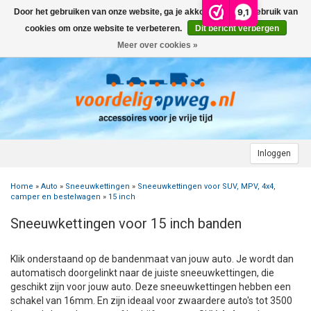
9,1
Door het gebruiken van onze website, ga je akkoord met het gebruik van
Menu
cookies om onze website te verbeteren.
Dit bericht verbergen
Meer over cookies »
+
AUTO
+
+
CAMPER
FIETSENDRAGER
+
+
+
AANHANGWAGEN
DAKDRAGERS
WIELDOPPEN
FIETSENDRAGER OP DE TREKHAAK
+
+
+
Inloggen
MOTOR
AUTOHOES
CAMPERHOES
AANHANGERNET
FIETSENDRAGER ZONDER TREKHAAK
DAKDRAGERS UNIVERSEEL
ADVIES OVER WIELDOPPEN
Home
»
Auto
»
Sneeuwkettingen
»
Sneeuwkettingen voor SUV, MPV, 4x4,
+
+
+
CARAVAN
WIELDOPPEN
SNEEUWKETTINGEN
ACCESSOIRES
ACCULADER
FIETSENDRAGER VOOR ELEKTRISCHE FIETSEN
FORD
AUTOHOES POLYESTER EN 3-LAAGS
ZOEKHULP NAAR CAMPERHOES
camper en bestelwagen
»
15 inch
Sneeuwkettingen voor 15 inch banden
+
+
+
+
TOPDEALS
LAADKABEL ELEKTRISCHE AUTO
PECH ONDERWEG
ONDERDELEN
ACCESSOIRES
ACCULADER
TWINNY LOAD ONDERDELEN
OPEL
DAKHOES POLYESTER
12 INCH
INFORMATIE OVER CAMPERHOEZEN
INFORMATIE OVER STEKKERS & STEKKERDOZEN
Klik onderstaand op de bandenmaat van jouw auto. J
e wordt dan
+
+
STARTEN & LADEN
ACCULADER
ACCESSOIRES
AUTO
FIETSENDRAGER TOEBEHOREN
PEUGEOT
INFORMATIE OVER AUTOHOEZEN
13 INCH
LAADKABEL TYPE 2
STARTKABELS EN ACCUBOOSTER
REGELGEVING M.B.T. VERLICHTING
automatisch doorgelinkt naar de juiste sneeuwkettingen, die
geschikt zijn voor jouw auto. Deze sneeuwkettingen hebben een
+
+
VEILIG OP WEG
ONDERDELEN
CAMPER
INFORMATIE OVER FIETSENDRAGERS
RENAULT
14 INCH
LAADKABEL TYPE 1
ELEKTRISCH LADEN
VEILIG OP WEG
ADVIES BIJ DEFECTE VERLICHTING
INFORMATIE OVER STEKKERS & STEKKERDOZEN
schakel van 16mm. En zijn ideaal voor zwaardere auto's tot 3500