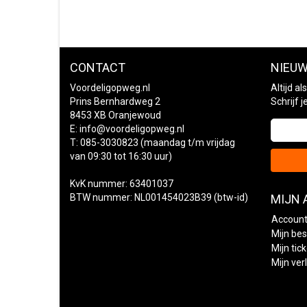
CONTACT
NIEUW
Voordeligopweg.nl
Altijd a
Prins Bernhardweg 2
Schrijf 
8453 XB Oranjewoud
E:
info@voordeligopweg.nl
T: 085-3030823 (maandag t/m vrijdag
van 09:30 tot 16:30 uur)
KvK nummer: 63401037
BTW nummer: NL001454023B39 (btw-id)
MIJN
Account
Mijn bes
Mijn tic
Mijn verl