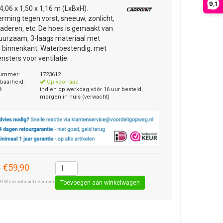
9,1
 4,06 x 1,50 x 1,16 m (LxBxH).
rming tegen vorst, sneeuw, zonlicht,
bladeren, etc. De hoes is gemaakt van
 duurzaam, 3-laags materiaal met
 binnenkant. Waterbestendig, met
nsters voor ventilatie.
nummer:
1723612
baarheid:
Op voorraad
d:
indien op werkdag vóór 16 uur besteld,
morgen in huis (verwacht)
€59,90
0
BTW en exclusief de verzendkosten € 8,50 (standaard pakket).