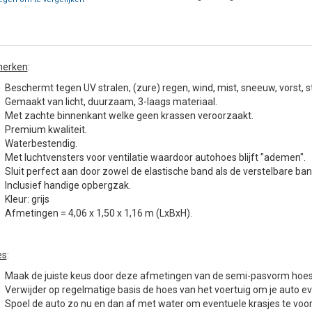
erken
:
Beschermt tegen UV stralen, (zure) regen, wind, mist, sneeuw, vorst, 
Gemaakt van licht, duurzaam, 3-laags materiaal.
Met zachte binnenkant welke geen krassen veroorzaakt.
Premium kwaliteit.
Waterbestendig.
Met luchtvensters voor ventilatie waardoor autohoes blijft "ademen".
Sluit perfect aan door zowel de elastische band als de verstelbare ban
Inclusief handige opbergzak.
Kleur: grijs
Afmetingen = 4,06 x 1,50 x 1,16 m (LxBxH).
es
:
Maak de juiste keus door deze afmetingen van de semi-pasvorm hoes e
Verwijder op regelmatige basis de hoes van het voertuig om je auto eve
Spoel de auto zo nu en dan af met water om eventuele krasjes te vo