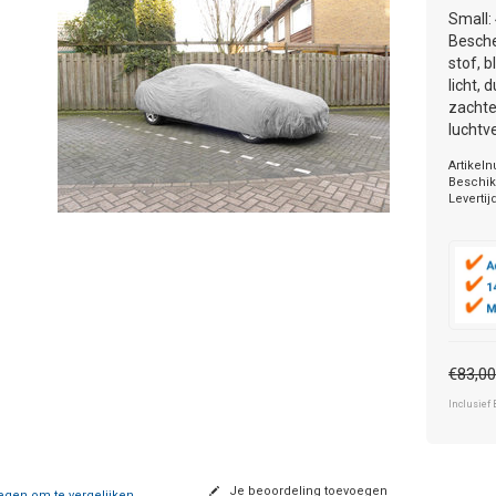
Small:
Besche
stof, 
licht,
zachte
luchtve
Artikel
Beschik
Levertij
€83,0
Inclusief 
Je beoordeling toevoegen
gen om te vergelijken