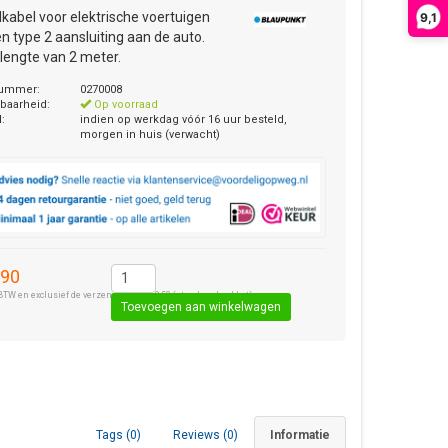
kabel voor elektrische voertuigen
9,1
n type 2 aansluiting aan de auto.
 lengte van 2 meter.
nummer:
0270008
baarheid:
Op voorraad
d:
indien op werkdag vóór 16 uur besteld,
morgen in huis (verwacht)
,90
BTW en exclusief de verzendkosten € 8,50 (standaard pakket).
Tags (0)
Reviews (0)
Informatie