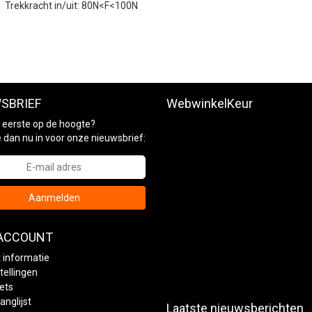
Trekkracht in/uit: 80N<F<100N
SBRIEF
WebwinkelKeur
ls eerste op de hoogte?
je dan nu in voor onze nieuwsbrief:
Aanmelden
 ACCOUNT
 informatie
tellingen
kets
anglijst
Laatste nieuwsberichten