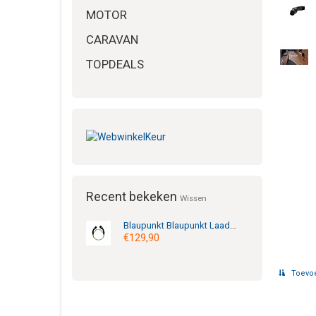
MOTOR
CARAVAN
TOPDEALS
Recent bekeken
Wissen
Blaupunkt
Blaupunkt Laadkabel 0270008 = Type 2 - 16A - 1 fase - 2m
€129,90
Toevoe