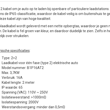
2 kabel om je auto op te laden bij openbare of particuliere laadstation
ns de IP65-classificatie, waardoor de kabel veilig is om buitenshuis te
eze kabel zijn van hoge kwaliteit.
laadkabel wordt geleverd met een nette opbergtas, waardoor je geen na
n. De kabel is fel groen van kleur, en daardoor duidelijk te zien. Zelfs 
ijk over struikelen.
ische specificaties
:
Type: 2>2
Laadkabel voor één fase (type 2) elektrische auto
Model nummer: B1P16AT2
Max. 3,7KW
Verbruik: 16A
Kabel lengte: 2 meter
IP waarde: 65
Spanning (VAC): 110V ~ 250V
Isolatieweerstand: >1000mΏ
Isolatiespanning: 2000V
Weerstandsovergang: minder dan 0,5mΏ