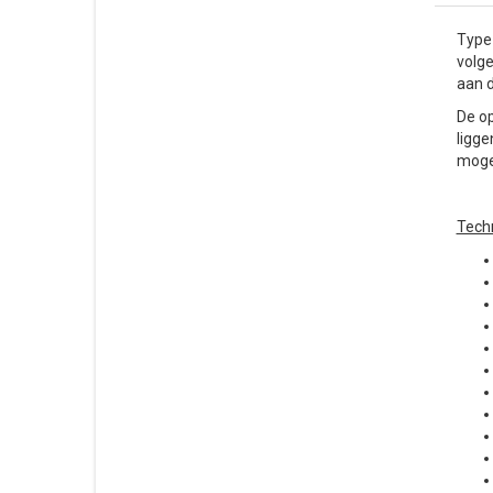
Type 
volge
aan d
De op
ligge
mogel
Techn