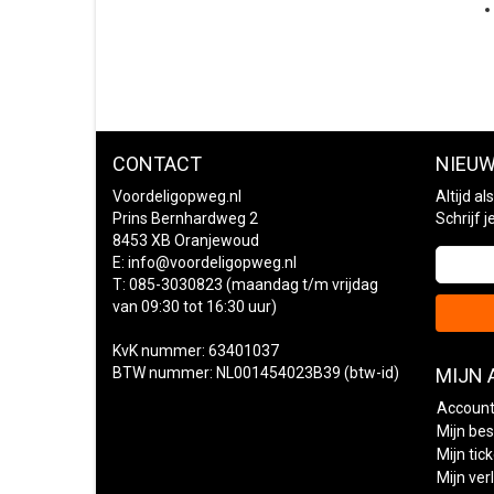
CONTACT
NIEUW
Voordeligopweg.nl
Altijd a
Prins Bernhardweg 2
Schrijf 
8453 XB Oranjewoud
E:
info@voordeligopweg.nl
T: 085-3030823 (maandag t/m vrijdag
van 09:30 tot 16:30 uur)
KvK nummer: 63401037
BTW nummer: NL001454023B39 (btw-id)
MIJN
Account
Mijn bes
Mijn tic
Mijn verl