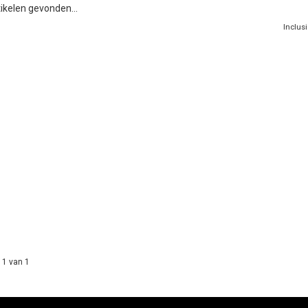
ikelen gevonden...
Inclus
 1 van 1