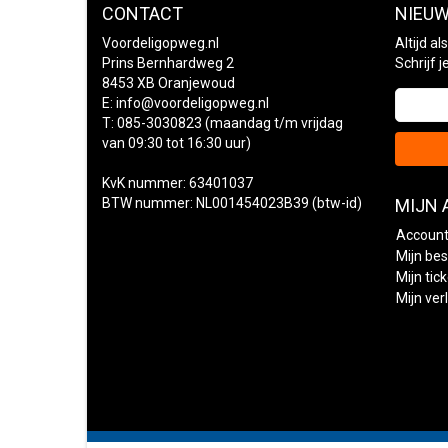
CONTACT
NIEUW
Voordeligopweg.nl
Altijd a
Prins Bernhardweg 2
Schrijf 
8453 XB Oranjewoud
E:
info@voordeligopweg.nl
T: 085-3030823 (maandag t/m vrijdag
van 09:30 tot 16:30 uur)
KvK nummer: 63401037
BTW nummer: NL001454023B39 (btw-id)
MIJN
Account
Mijn bes
Mijn tic
Mijn verl