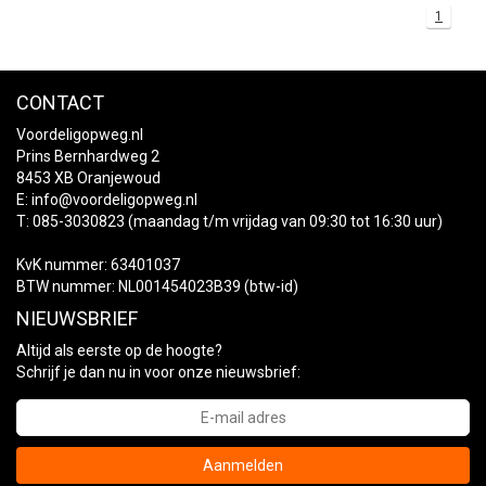
1
+
+
DAKKOFFER
CARAVANHOES
AANHANGWAGEN
TOYOTA
15 INCH
INFORMATIE OVER LAADKABELS
ACCULADER
PECH ONDERWEG
REGELGEVING M.B.T. VERLICHTING
+
SNEEUWKETTINGEN
MOTOR
VOLKSWAGEN (TOT VW PASSAT)
16 INCH
JUMPSTARTER
AUTOSTOELTJE
INFORMATIE OVER DAKKOFFERS
ADVIES BIJ DEFECTE VERLICHTING
INFORMATIE OVER CARAVANHOEZEN
CONTACT
Voordeligopweg.nl
CARAVAN
VOLKSWAGEN (VANAF VW PASSAT)
17 INCH
STARTKABELS
SNEEUWKETTINGEN VOOR SUV, MPV, 4X4, CAMPER EN
Prins Bernhardweg 2
BESTELWAGEN
8453 XB Oranjewoud
E:
ZOMER DEALS
info@voordeligopweg.nl
OVERIGE AUTOMERKEN
INFORMATIE OVER WIELDOPPEN
T: 085-3030823 (maandag t/m vrijdag van 09:30 tot 16:30 uur)
SNEEUWKETTINGEN VOOR (LICHTE) PERSONENWAGEN
INFORMATIE DAKDRAGER SYSTEMEN
KvK nummer: 63401037
INFORMATIE OVER SNEEUWKETTINGEN
BTW nummer: NL001454023B39 (btw-id)
NIEUWSBRIEF
INFORMATIE OVER WETGEVING
Altijd als eerste op de hoogte?
Schrijf je dan nu in voor onze nieuwsbrief:
Aanmelden