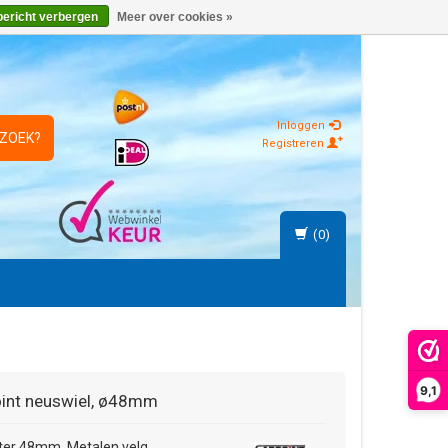
bericht verbergen
Meer over cookies »
Inloggen
 ZOEK?
Registreren
(0)
9,1
int
neuswiel, ø48mm
er 48mm. Metalen velg.