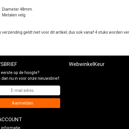
Diameter 48mm.
Metalen velg.
s verzending geldt niet voor dit artikel; dus ook vanaf 4 stuks worden v
SBRIEF
WebwinkelKeur
ls eerste op de hoogte?
je dan nu in voor onze nieuwsbrief:
Aanmelden
 ACCOUNT
 informatie