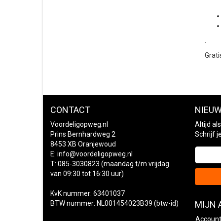
.
Grati
CONTACT
NIEUW
Voordeligopweg.nl
Altijd a
Prins Bernhardweg 2
Schrijf 
8453 XB Oranjewoud
E:
info@voordeligopweg.nl
T: 085-3030823 (maandag t/m vrijdag
van 09:30 tot 16:30 uur)
KvK nummer: 63401037
BTW nummer: NL001454023B39 (btw-id)
MIJN
Account