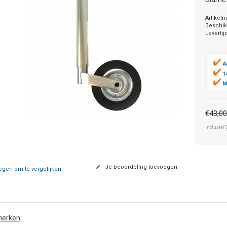
Artikel
Beschik
Levertij
€43,0
Inclusief 
Je beoordeling toevoegen
gen om te vergelijken
erken
: