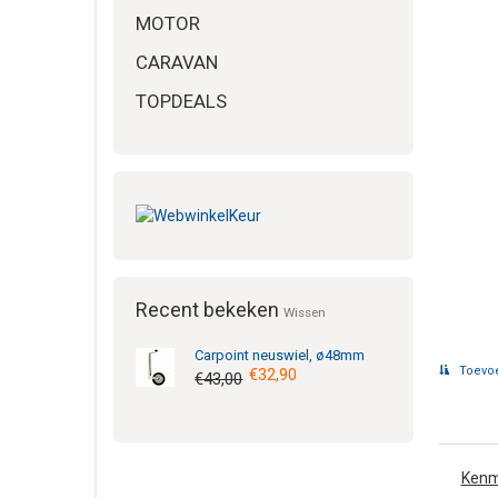
MOTOR
CARAVAN
TOPDEALS
Recent bekeken
Wissen
Carpoint
neuswiel, ø48mm
Toevoe
€32,90
€43,00
Kenm