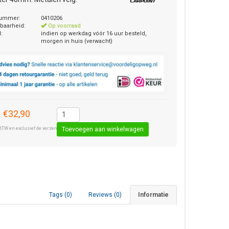
nummer:
0410206
baarheid:
Op voorraad
d:
indien op werkdag vóór 16 uur besteld,
morgen in huis (verwacht)
€32,90
0
BTW en exclusief de verzendkosten € 8,50 (standaard pakket).
Tags (0)
Reviews (0)
Informatie