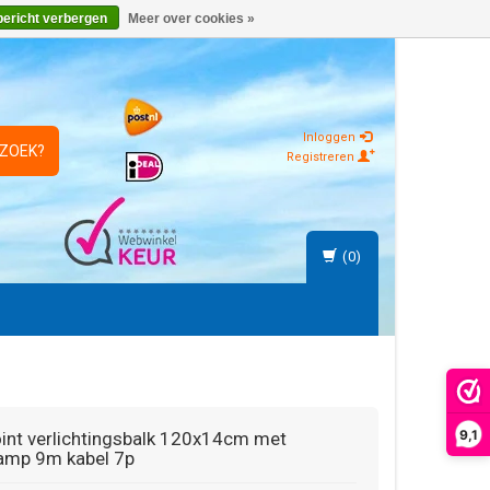
bericht verbergen
Meer over cookies »
Inloggen
 ZOEK?
Registreren
(0)
9,1
int
verlichtingsbalk 120x14cm met
amp 9m kabel 7p