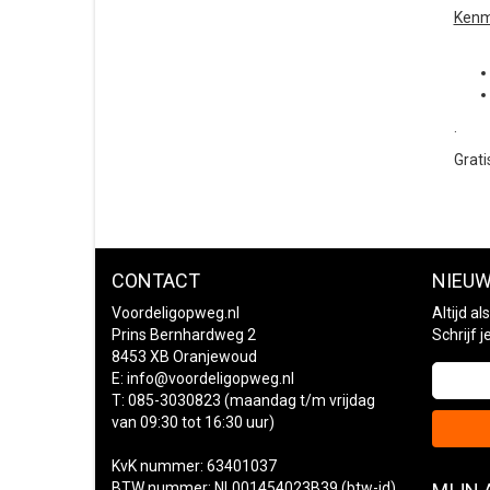
Kenm
.
Grati
CONTACT
NIEUW
Voordeligopweg.nl
Altijd a
Prins Bernhardweg 2
Schrijf 
8453 XB Oranjewoud
E:
info@voordeligopweg.nl
T: 085-3030823 (maandag t/m vrijdag
van 09:30 tot 16:30 uur)
KvK nummer: 63401037
BTW nummer: NL001454023B39 (btw-id)