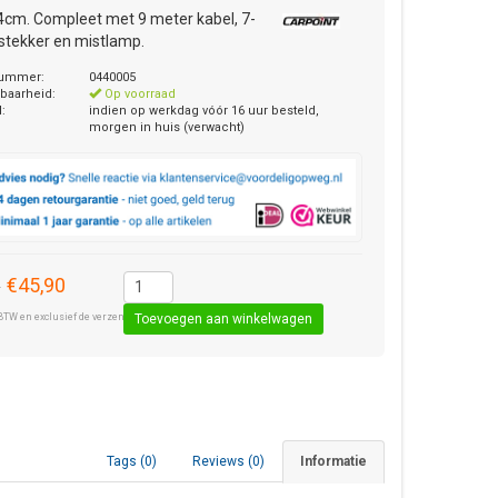
cm. Compleet met 9 meter kabel, 7-
 stekker en mistlamp.
nummer:
0440005
baarheid:
Op voorraad
d:
indien op werkdag vóór 16 uur besteld,
morgen in huis (verwacht)
€45,90
0
BTW en exclusief de verzendkosten € 8,50 (standaard pakket).
Tags (0)
Reviews (0)
Informatie