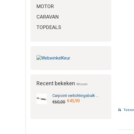
MOTOR
CARAVAN
TOPDEALS
Recent bekeken
Wissen
Carpoint
verlichtingsbalk 120x14cm met mistlamp 9m kabel 7p
€45,90
€60,00
Toevoe