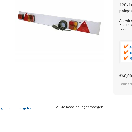
120x14
polige
Artikel
Beschik
Levertij
€60,0
Inclusief 
Je beoordeling toevoegen
gen om te vergelijken