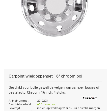
+
+
DAKKOFFER
CARAVANHOES
AANHANGWAGEN
TOYOTA
15 INCH
INFORMATIE OVER LAADKABELS
ACCULADER
PECH ONDERWEG
REGELGEVING M.B.T. VERLICHTING
+
SNEEUWKETTINGEN
MOTOR
VOLKSWAGEN (TOT VW PASSAT)
16 INCH
JUMPSTARTER
AUTOSTOELTJE
INFORMATIE OVER DAKKOFFERS
ADVIES BIJ DEFECTE VERLICHTING
INFORMATIE OVER CARAVANHOEZEN
CARAVAN
VOLKSWAGEN (VANAF VW PASSAT)
17 INCH
STARTKABELS
SNEEUWKETTINGEN VOOR SUV, MPV, 4X4, CAMPER EN
BESTELWAGEN
ZOMER DEALS
OVERIGE AUTOMERKEN
INFORMATIE OVER WIELDOPPEN
SNEEUWKETTINGEN VOOR (LICHTE) PERSONENWAGEN
INFORMATIE DAKDRAGER SYSTEMEN
INFORMATIE OVER SNEEUWKETTINGEN
Carpoint
wieldoppenset 16" chroom bol
INFORMATIE OVER WETGEVING
Geschikt voor bolle gewelfde velgen van camper, busjes of
bestelauto. Chroom. 16 inch. 4 stuks.
Artikelnummer:
2210203
Beschikbaarheid:
Op voorraad
Levertijd:
indien op werkdag vóór 16 uur besteld, morgen