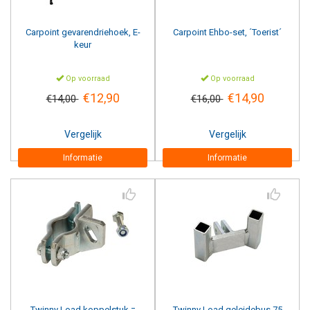
Carpoint
gevarendriehoek, E-
Carpoint
Ehbo-set, ´Toerist´
keur
Op voorraad
Op voorraad
€12,90
€14,90
€14,00
€16,00
Vergelijk
Vergelijk
Informatie
Informatie
Twinny Load
koppelstuk =
Twinny Load
geleidebus 75