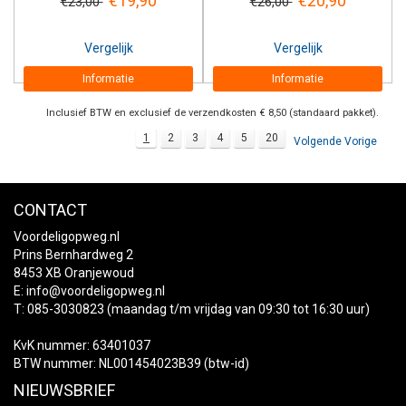
€19,90
€20,90
€23,00
€26,00
Vergelijk
Vergelijk
Informatie
Informatie
Inclusief BTW en exclusief de verzendkosten € 8,50 (standaard pakket).
1
2
3
4
5
20
Volgende Vorige
CONTACT
Voordeligopweg.nl
Prins Bernhardweg 2
8453 XB Oranjewoud
E:
info@voordeligopweg.nl
T: 085-3030823 (maandag t/m vrijdag van 09:30 tot 16:30 uur)
KvK nummer: 63401037
BTW nummer: NL001454023B39 (btw-id)
NIEUWSBRIEF