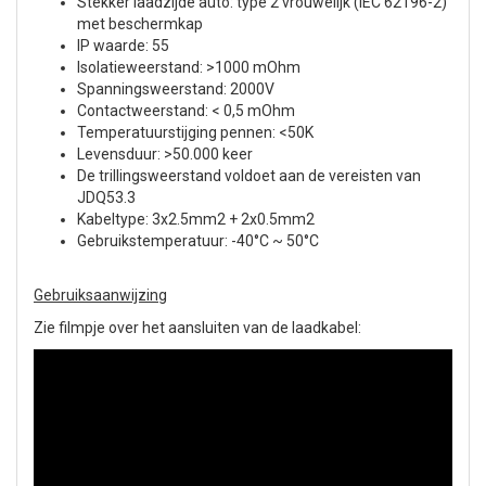
Stekker laadzijde auto: type 2 vrouwelijk (IEC 62196-2)
met beschermkap
IP waarde: 55
Isolatieweerstand: >1000 mOhm
Spanningsweerstand: 2000V
Contactweerstand: < 0,5 mOhm
Temperatuurstijging pennen: <50K
Levensduur: >50.000 keer
De trillingsweerstand voldoet aan de vereisten van
JDQ53.3
Kabeltype: 3x2.5mm2 + 2x0.5mm2
Gebruikstemperatuur: -40°C ~ 50°C
Gebruiksaanwijzing
Zie filmpje over het aansluiten van de laadkabel: