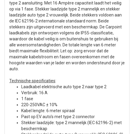
type 2 aansluiting. Met 16 Ampère capaciteit laadt het veilig
op via 1 fase. Stekker laadzijde type 2 mannelijk en stekker
laadzijde auto type 2 vrouwelijk. Beide stekkers voldoen aan
de IEC 62196-2 internationale standaard norm. Beide
stekkers zijn uitgevoerd met een beschermkap. De Carpoint
laadkabels zijn ontworpen volgens de IP55-classificatie,
waardoor de kabel veilig is om buitenshuis te gebruiken bij
alle weersomstandigheden. De totale lengte van 6 meter
biedt maximale flexibiliteit. Let op: zorg ervoor dat de
maximale kabelstroom en fasen overeenkomen met de
hoogste waarden van je lader en worden ondersteund door je
auto.
Technische specificaties
:
Laadkabel elektrische auto type 2 naar type 2
Verbruik: 16 A
1 fase
220-250VAC ± 10%
Kabel lengte: 6 meter spiraal
Past op EV auto's met type 2 connector
Stekker laadzijde: type 2 mannelijk (IEC 62196-2) met
beschermkap