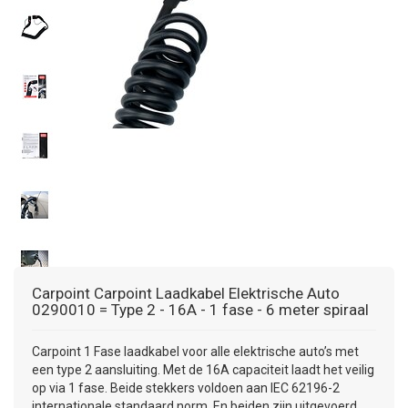
+
+
DAKKOFFER
CARAVANHOES
AANHANGWAGEN
TOYOTA
15 INCH
INFORMATIE OVER LAADKABELS
ACCULADER
PECH ONDERWEG
REGELGEVING M.B.T. VERLICHTING
+
SNEEUWKETTINGEN
MOTOR
VOLKSWAGEN (TOT VW PASSAT)
16 INCH
JUMPSTARTER
AUTOSTOELTJE
INFORMATIE OVER DAKKOFFERS
ADVIES BIJ DEFECTE VERLICHTING
INFORMATIE OVER CARAVANHOEZEN
CARAVAN
VOLKSWAGEN (VANAF VW PASSAT)
17 INCH
STARTKABELS
SNEEUWKETTINGEN VOOR SUV, MPV, 4X4, CAMPER EN
BESTELWAGEN
ZOMER DEALS
OVERIGE AUTOMERKEN
INFORMATIE OVER WIELDOPPEN
SNEEUWKETTINGEN VOOR (LICHTE) PERSONENWAGEN
INFORMATIE DAKDRAGER SYSTEMEN
INFORMATIE OVER SNEEUWKETTINGEN
INFORMATIE OVER WETGEVING
Carpoint
Carpoint Laadkabel Elektrische Auto
0290010 = Type 2 - 16A - 1 fase - 6 meter spiraal
Carpoint 1 Fase laadkabel voor alle elektrische auto’s met
een type 2 aansluiting. Met de 16A capaciteit laadt het veilig
op via 1 fase. Beide stekkers voldoen aan IEC 62196-2
internationale standaard norm. En beiden zijn uitgevoerd