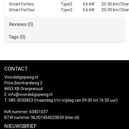
Smart Fortwo
Type2
4,6 kW
20-30 km/Char
Smart Forfour
Type2
4,6 kW
20-30 km/Char
Reviews (0)
Tags (0)
CONTACT
Voordeligopweg.nl
Prins Bernhardweg 2
8453 XB Oranjewoud
E:
info@voordeligopweg.nl
T: 085-3030823 (maandag t/m vrijdag van 09:30 tot 16:30 uur)
KvK nummer: 63401037
BTW nummer: NL001454023B39 (btw-id)
NIEUWSBRIEF