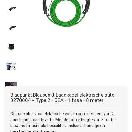
DAKKOFFER
CARAVANHOES
AANHANGWAGEN
TOYOTA
15 INCH
INFORMATIE OVER LAADKABELS
ACCULADER
PECH ONDERWEG
REGELGEVING M.B.T. VERLICHTING
SNEEUWKETTINGEN
MOTOR
VOLKSWAGEN (TOT VW PASSAT)
16 INCH
JUMPSTARTER
AUTOSTOELTJE
INFORMATIE OVER DAKKOFFERS
ADVIES BIJ DEFECTE VERLICHTING
INFORMATIE OVER CARAVANHOEZEN
CARAVAN
VOLKSWAGEN (VANAF VW PASSAT)
17 INCH
STARTKABELS
SNEEUWKETTINGEN VOOR SUV, MPV, 4X4, CAMPER EN BE
ZOMER DEALS
OVERIGE AUTOMERKEN
INFORMATIE OVER WIELDOPPEN
SNEEUWKETTINGEN VOOR (LICHTE) PERSONENWAGEN
INFORMATIE DAKDRAGER SYSTEMEN
INFORMATIE OVER SNEEUWKETTINGEN
INFORMATIE OVER WETGEVING
Blaupunkt
Blaupunkt Laadkabel elektrische auto
0270004 = Type 2 - 32A - 1 fase - 8 meter
Oplaadkabel voor elektrische voertuigen met een type 2
aansluiting aan de auto. Met de totale lengte van 8 meter
biedt het maximale flexibiliteit. Inclusief handige en
beschermende draagtas.