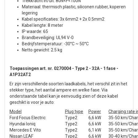
Trekkracht in/uit: 80N<F<100N
Materiaal: thermisch plastic, siliconen rubber, koperen
legering
Kabel specificaties: 3x 6mm2 + 2x 0.5mm2
Kabel lengte: 8 meter
IP waarde: 65
Brandbeveiliging: UL94 V-0
Bedrijfstemperatuur: -30°C ~ 50°C
Netto gewicht: 2.5 kg
Toepassingen art. nr. 0270004 - Type 2 - 32A - 1 fase -
A1P32AT2
Er zijn verschillende soorten laadkabels, het verschil zit in het
stekker type, het aantal ampere en welke fase. Via
onderstaande tabel kan je eenvoudig zien of deze kabel
geschikt is voor je auto:
Model
Plug type
Power
Charging rate i
Ford Focus Electric
Type2
6,6 kW
35-50 km/Char
Hyundai Ioniq
Type2
6,6 kW
35-50 km/Char
Mercedes E Vito
Type2
6,1 kW
35-50 km/Char
Nissan LEAF
Type2
6,6 kW
30-40 km/Char