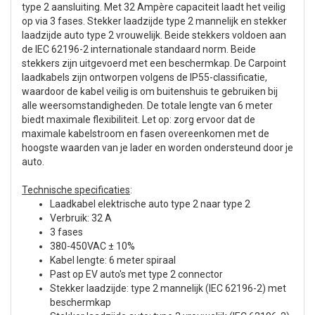
type 2 aansluiting. Met 32 Ampère capaciteit laadt het veilig
op via 3 fases. Stekker laadzijde type 2 mannelijk en stekker
laadzijde auto type 2 vrouwelijk. Beide stekkers voldoen aan
de IEC 62196-2 internationale standaard norm. Beide
stekkers zijn uitgevoerd met een beschermkap. De Carpoint
laadkabels zijn ontworpen volgens de IP55-classificatie,
waardoor de kabel veilig is om buitenshuis te gebruiken bij
alle weersomstandigheden. De totale lengte van 6 meter
biedt maximale flexibiliteit. Let op: zorg ervoor dat de
maximale kabelstroom en fasen overeenkomen met de
hoogste waarden van je lader en worden ondersteund door je
auto.
Technische specificaties
:
Laadkabel elektrische auto type 2 naar type 2
Verbruik: 32 A
3 fases
380-450VAC ± 10%
Kabel lengte: 6 meter spiraal
Past op EV auto's met type 2 connector
Stekker laadzijde: type 2 mannelijk (IEC 62196-2) met
beschermkap