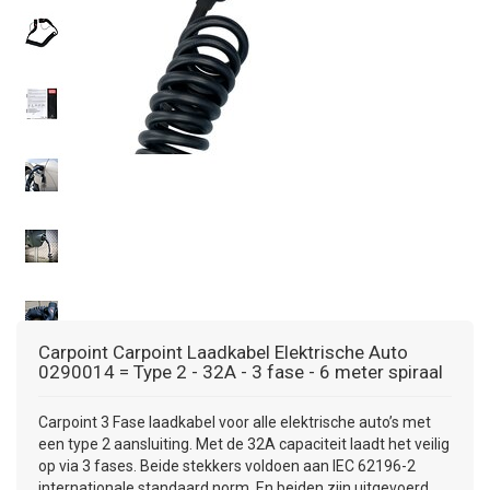
+
+
DAKKOFFER
CARAVANHOES
AANHANGWAGEN
TOYOTA
15 INCH
INFORMATIE OVER LAADKABELS
ACCULADER
PECH ONDERWEG
REGELGEVING M.B.T. VERLICHTING
+
SNEEUWKETTINGEN
MOTOR
VOLKSWAGEN (TOT VW PASSAT)
16 INCH
JUMPSTARTER
AUTOSTOELTJE
INFORMATIE OVER DAKKOFFERS
ADVIES BIJ DEFECTE VERLICHTING
INFORMATIE OVER CARAVANHOEZEN
CARAVAN
VOLKSWAGEN (VANAF VW PASSAT)
17 INCH
STARTKABELS
SNEEUWKETTINGEN VOOR SUV, MPV, 4X4, CAMPER EN
BESTELWAGEN
ZOMER DEALS
OVERIGE AUTOMERKEN
INFORMATIE OVER WIELDOPPEN
SNEEUWKETTINGEN VOOR (LICHTE) PERSONENWAGEN
INFORMATIE DAKDRAGER SYSTEMEN
INFORMATIE OVER SNEEUWKETTINGEN
INFORMATIE OVER WETGEVING
Carpoint
Carpoint Laadkabel Elektrische Auto
0290014 = Type 2 - 32A - 3 fase - 6 meter spiraal
Carpoint 3 Fase laadkabel voor alle elektrische auto’s met
een type 2 aansluiting. Met de 32A capaciteit laadt het veilig
op via 3 fases. Beide stekkers voldoen aan IEC 62196-2
internationale standaard norm. En beiden zijn uitgevoerd