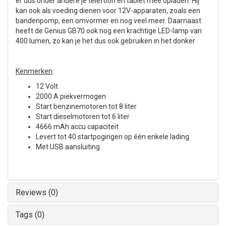
er dus onder andere je telefoon en tablet mee opladen. Hij
kan ook als voeding dienen voor 12V-apparaten, zoals een
bandenpomp, een omvormer en nog veel meer. Daarnaast
heeft de Genius GB70 ook nog een krachtige LED-lamp van
400 lumen, zo kan je het dus ook gebruiken in het donker.
Kenmerken
:
12 Volt
2000 A piekvermogen
Start benzinemotoren tot 8 liter
Start dieselmotoren tot 6 liter
4666 mAh accu capaciteit
Levert tot 40 startpogingen op één enkele lading
Met USB aansluiting
Reviews (0)
Tags (0)