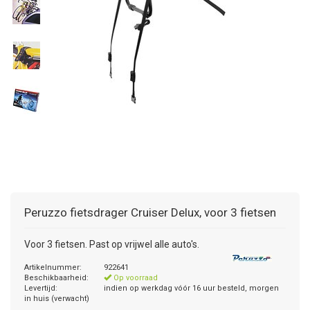
+
+
DAKKOFFER
CARAVANHOES
AANHANGWAGEN
TOYOTA
15 INCH
INFORMATIE OVER LAADKABELS
ACCULADER
PECH ONDERWEG
REGELGEVING M.B.T. VERLICHTING
+
SNEEUWKETTINGEN
MOTOR
VOLKSWAGEN (TOT VW PASSAT)
16 INCH
JUMPSTARTER
AUTOSTOELTJE
INFORMATIE OVER DAKKOFFERS
ADVIES BIJ DEFECTE VERLICHTING
INFORMATIE OVER CARAVANHOEZEN
CARAVAN
VOLKSWAGEN (VANAF VW PASSAT)
17 INCH
STARTKABELS
SNEEUWKETTINGEN VOOR SUV, MPV, 4X4, CAMPER EN
BESTELWAGEN
ZOMER DEALS
OVERIGE AUTOMERKEN
INFORMATIE OVER WIELDOPPEN
SNEEUWKETTINGEN VOOR (LICHTE) PERSONENWAGEN
INFORMATIE DAKDRAGER SYSTEMEN
INFORMATIE OVER SNEEUWKETTINGEN
Peruzzo
fietsdrager Cruiser Delux, voor 3 fietsen
INFORMATIE OVER WETGEVING
Voor 3 fietsen. Past op vrijwel alle auto's.
Artikelnummer:
922641
Beschikbaarheid:
Op voorraad
Levertijd:
indien op werkdag vóór 16 uur besteld, morgen
in huis (verwacht)