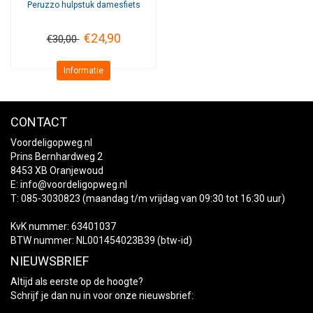
Peruzzo
hulpstuk damesfiets
€24,90
€30,00
Informatie
CONTACT
Voordeligopweg.nl
Prins Bernhardweg 2
8453 XB Oranjewoud
E:
info@voordeligopweg.nl
T: 085-3030823 (maandag t/m vrijdag van 09:30 tot 16:30 uur)
KvK nummer: 63401037
BTW nummer: NL001454023B39 (btw-id)
NIEUWSBRIEF
Altijd als eerste op de hoogte?
Schrijf je dan nu in voor onze nieuwsbrief: