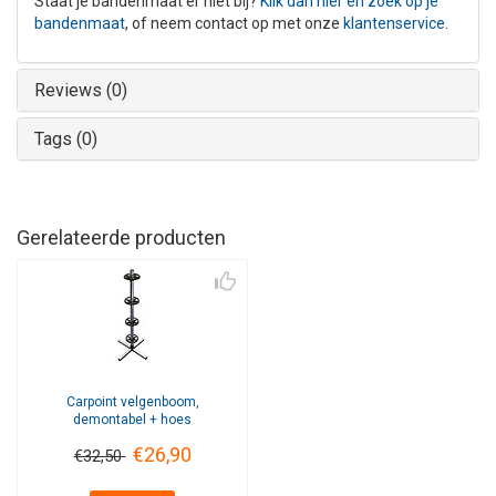
Staat je bandenmaat er niet bij?
Klik dan hier en zoek op je
bandenmaat
, of neem contact op met onze
klantenservice
.
Reviews (0)
Tags (0)
Gerelateerde producten
Carpoint
velgenboom,
demontabel + hoes
€26,90
€32,50