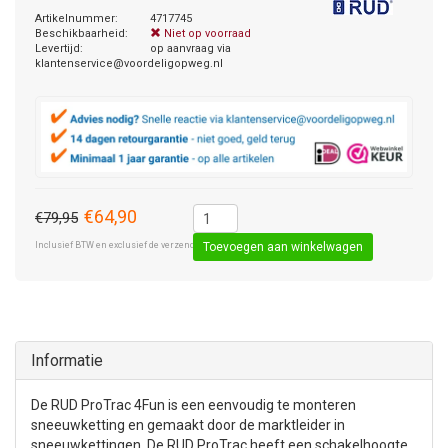
Artikelnummer:
4717745
Beschikbaarheid:
Niet op voorraad
Levertijd:
op aanvraag via
klantenservice@voordeligopweg.nl
€64,90
€79,95
Inclusief BTW en exclusief de verzendkosten € 8,50 (standaard pakket).
Toevoegen aan winkelwagen
Informatie
De RUD ProTrac 4Fun is een eenvoudig te monteren
sneeuwketting en gemaakt door de marktleider in
sneeuwkettingen. De RUD ProTrac heeft een schakelhoogte