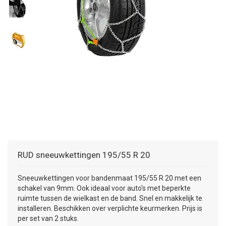
+
+
DAKKOFFER
CARAVANHOES
AANHANGWAGEN
TOYOTA
15 INCH
INFORMATIE OVER LAADKABELS
ACCULADER
PECH ONDERWEG
REGELGEVING M.B.T. VERLICHTING
+
SNEEUWKETTINGEN
MOTOR
VOLKSWAGEN (TOT VW PASSAT)
16 INCH
JUMPSTARTER
AUTOSTOELTJE
INFORMATIE OVER DAKKOFFERS
ADVIES BIJ DEFECTE VERLICHTING
INFORMATIE OVER CARAVANHOEZEN
CARAVAN
VOLKSWAGEN (VANAF VW PASSAT)
17 INCH
STARTKABELS
SNEEUWKETTINGEN VOOR SUV, MPV, 4X4, CAMPER EN
BESTELWAGEN
ZOMER DEALS
OVERIGE AUTOMERKEN
INFORMATIE OVER WIELDOPPEN
SNEEUWKETTINGEN VOOR (LICHTE) PERSONENWAGEN
INFORMATIE DAKDRAGER SYSTEMEN
INFORMATIE OVER SNEEUWKETTINGEN
RUD
sneeuwkettingen 195/55 R 20
INFORMATIE OVER WETGEVING
Sneeuwkettingen voor bandenmaat 195/55 R 20 met een
schakel van 9mm. Ook ideaal voor auto's met beperkte
ruimte tussen de wielkast en de band. Snel en makkelijk te
installeren. Beschikken over verplichte keurmerken. Prijs is
per set van 2 stuks.