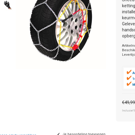
kettin
instal
keurmer
Geleve
handsc
opberg
Artikel
Beschik
Levertij
€49,9
Inclusief 
Je beoordeling toevoegen