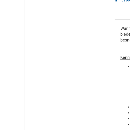
Toevoe
Wanne
biede
besn
Kenm