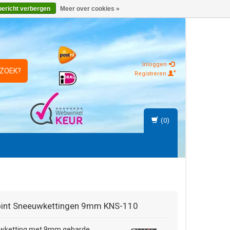
bericht verbergen
Meer over cookies »
Inloggen
 ZOEK?
Registreren
(0)
int
Sneeuwkettingen 9mm KNS-110
wketting met 9mm geharde