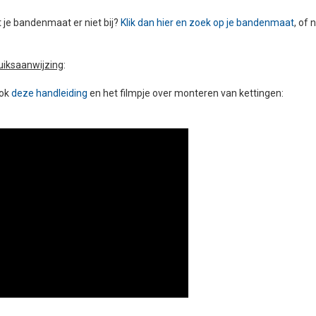
 je bandenmaat er niet bij?
Klik dan hier en zoek op je bandenmaat
, of
uiksaanwijzing
:
ook
deze handleiding
en het filmpje over monteren van kettingen: