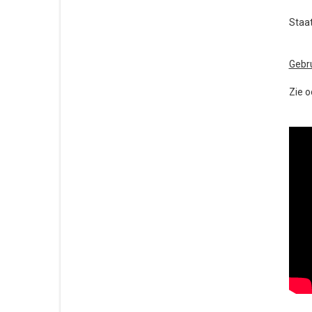
Staat
Gebr
Zie 