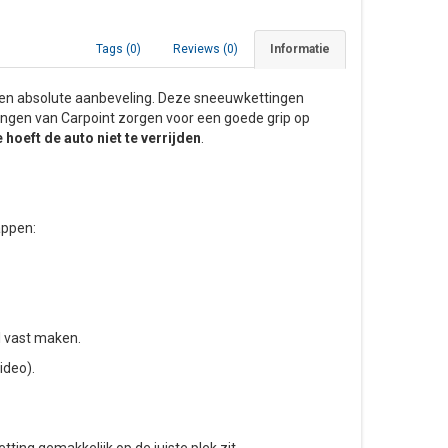
Tags (0)
Reviews (0)
Informatie
 een absolute aanbeveling. Deze sneeuwkettingen
tingen van Carpoint zorgen voor een goede grip op
e hoeft de auto niet te verrijden
.
appen:
l vast maken.
ideo).
ting gemakkelijk op de juiste plek zit.