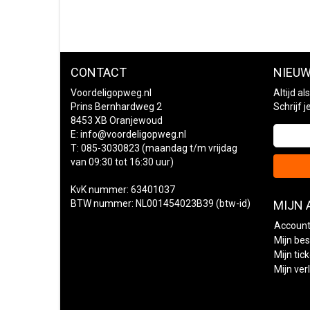
CONTACT
NIEUW
Voordeligopweg.nl
Altijd a
Prins Bernhardweg 2
Schrijf 
8453 XB Oranjewoud
E:
info@voordeligopweg.nl
T: 085-3030823 (maandag t/m vrijdag
van 09:30 tot 16:30 uur)
KvK nummer: 63401037
BTW nummer: NL001454023B39 (btw-id)
MIJN
Account
Mijn bes
Mijn tic
Mijn verl