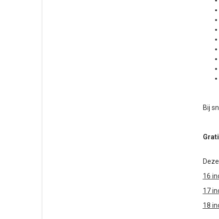
Bij s
Grati
Deze
16 in
17 in
18 in