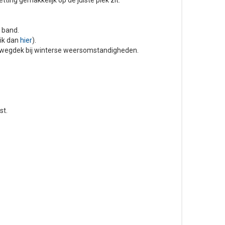
 band.
lik dan
hier
).
wegdek bij winterse weersomstandigheden.
st.