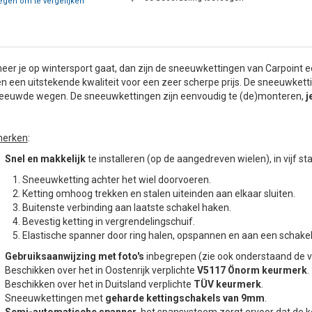
gen om te vergelijken
er je op wintersport gaat, dan zijn de sneeuwkettingen van Carpoint
n een uitstekende kwaliteit voor een zeer scherpe prijs. De sneeuwket
eeuwde wegen. De sneeuwkettingen zijn eenvoudig te (de)monteren,
j
erken
:
Snel en makkelijk
te installeren (op de aangedreven wielen), in vijf st
Sneeuwketting achter het wiel doorvoeren.
Ketting omhoog trekken en stalen uiteinden aan elkaar sluiten.
Buitenste verbinding aan laatste schakel haken.
Bevestig ketting in vergrendelingschuif.
Elastische spanner door ring halen, opspannen en aan een schake
Gebruiksaanwijzing met foto's
inbegrepen (zie ook onderstaand de v
Beschikken over het in Oostenrijk verplichte
V5117 Önorm keurmerk
.
Beschikken over het in Duitsland verplichte
TÜV keurmerk
.
Sneeuwkettingen met
geharde kettingschakels van 9mm
.
Semi-automatische spanner
, het spansysteem zorgt ervoor dat de ket