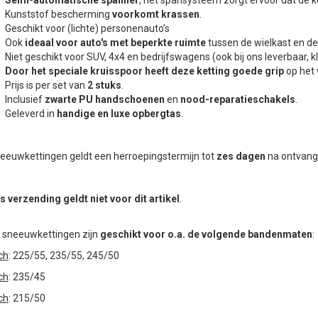
Kunststof bescherming
voorkomt krassen
.
Geschikt voor (lichte) personenauto’s
Ook
ideaal voor auto's met beperkte ruimte
tussen de wielkast en de
Niet geschikt voor SUV, 4x4 en bedrijfswagens (ook bij ons leverbaar, k
Door het speciale kruisspoor heeft deze ketting goede grip
op het 
Prijs is per set van
2 stuks
.
Inclusief
zwarte PU handschoenen
en
nood-reparatieschakels
.
Geleverd in
handige en luxe opbergtas
.
neeuwkettingen geldt een herroepingstermijn tot
zes dagen
na ontvang
s verzending geldt niet voor dit artikel
.
 sneeuwkettingen zijn
geschikt voor o.a. de volgende bandenmaten
:
ch
: 225/55, 235/55, 245/50
ch
: 235/45
ch
: 215/50