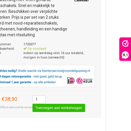
gschakels. Snel en makkelijk te
leren. Beschikken over verplichte
ken. Prijs is per set van 2 stuks.
rd met nood-reparatieschakels,
hoenen, handleiding en een handige
tas met ritssluiting.
nummer:
1725077
baarheid:
Op voorraad
d:
indien op werkdag vóór 16 uur besteld,
9,1
morgen in huis (verwacht)
€38,90
9
BTW en exclusief de verzendkosten € 8,50 (standaard pakket).