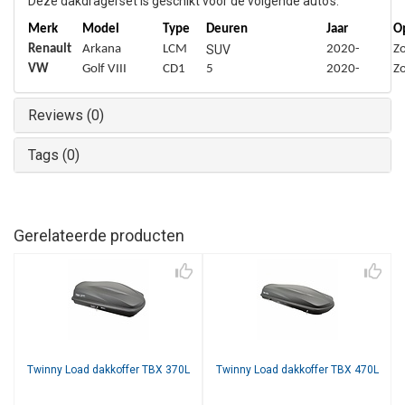
Deze dakdragerset is geschikt voor de volgende auto’s:
Merk
Model
Type
Deuren
Jaar
O
Renault
Arkana
LCM
SUV
2020-
Zo
VW
Golf VIII
CD1
5
2020-
Zo
Reviews (0)
Tags (0)
Gerelateerde producten
Twinny Load dakkoffer TBX 370L
Twinny Load dakkoffer TBX 470L