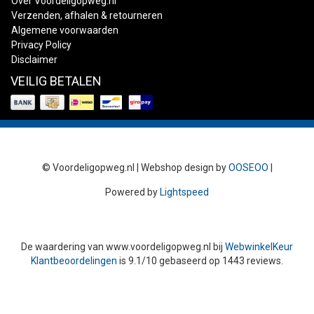
Over Voordeligopweg.nl
Verzenden, afhalen & retourneren
Algemene voorwaarden
Privacy Policy
Disclaimer
VEILIG BETALEN
© Voordeligopweg.nl | Webshop design by
OOSEOO
|
Powered by
Lightspeed
De waardering van
www.voordeligopweg.nl
bij
WebwinkelKeur
Klantbeoordelingen
is
9.1
/
10
gebaseerd op
1443
reviews.