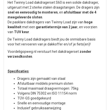
Het Twinny Load dakdragerset S60 is een solide dakdrager,
uitgerust met 2 sterke stalen draagstangen. De dragers zijn
snel en eenvoudig te monteren
, en
afsluitbaar met de 4
meegeleverde sloten
.
De pasklare dakdragers van Twinny Load zijn van
hoge
kwaliteit
met een
garantietermijn van 2 jaar
, en voorzien
van
TUV keur
.
De Twinny Load dakdragers biedt jou de onmisbare basis
voor het vervoeren van je dakkoffer en/of je fiets(en)!
Voordeligopweg.nl verstuurt het dakdragerset
zonder
verzendkosten
.
Specificaties
:
Dragers zijn gemaakt van staal
Afsluitbaar middels premium sloten
Totaal maximaal draagvermogen: 75kg
Volgens DIN 75302 en ISO 11154 norm
TÜV-GS goedgekeurd
Snelle en eenvoudige montage
Inclusief gebruiksaanwijzing