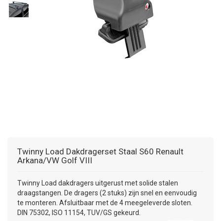
DAKKOFFER
CARAVANHOES
AANHANGWAGEN
TOYOTA
15 INCH
INFORMATIE OVER LAADKABELS
ACCULADER
PECH ONDERWEG
REGELGEVING M.B.T. VERLICHTING
SNEEUWKETTINGEN
MOTOR
VOLKSWAGEN (TOT VW PASSAT)
16 INCH
JUMPSTARTER
AUTOSTOELTJE
INFORMATIE OVER DAKKOFFERS
ADVIES BIJ DEFECTE VERLICHTING
INFORMATIE OVER CARAVANHOEZEN
CARAVAN
VOLKSWAGEN (VANAF VW PASSAT)
17 INCH
STARTKABELS
SNEEUWKETTINGEN VOOR SUV, MPV, 4X4, CAMPER EN BE
ZOMER DEALS
OVERIGE AUTOMERKEN
INFORMATIE OVER WIELDOPPEN
SNEEUWKETTINGEN VOOR (LICHTE) PERSONENWAGEN
INFORMATIE DAKDRAGER SYSTEMEN
INFORMATIE OVER SNEEUWKETTINGEN
INFORMATIE OVER WETGEVING
Twinny Load Dakdragerset Staal S60 Renault
Arkana/VW Golf VIII
Twinny Load dakdragers uitgerust met solide stalen
draagstangen. De dragers (2 stuks) zijn snel en eenvoudig
te monteren. Afsluitbaar met de 4 meegeleverde sloten.
DIN 75302, ISO 11154, TUV/GS gekeurd.