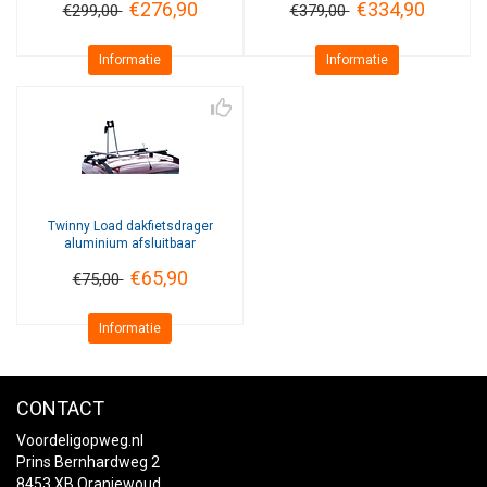
€276,90
€334,90
€299,00
€379,00
Informatie
Informatie
Twinny Load
dakfietsdrager
aluminium afsluitbaar
€65,90
€75,00
Informatie
CONTACT
Voordeligopweg.nl
Prins Bernhardweg 2
8453 XB Oranjewoud