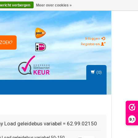
bericht verbergen
Meer over cookies »
Inloggen
 ZOEK?
Registreren
(0)
9,1
ny Load
geleidebus variabel = 62.99.02150
 Load geleidebus variabel 50-150