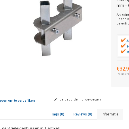
mm = 6
Artikel
Beschik
Levertij
€32,
Inclusief 
Je beoordeling toevoegen
gen om te vergelijken
Tags (0)
Reviews (0)
Informatie
de 3 geleidenbussen in 1 artikel!