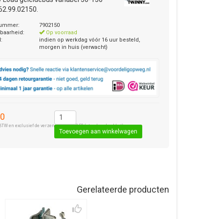
2.99.02150.
nummer:
7902150
baarheid:
Op voorraad
d:
indien op werkdag vóór 16 uur besteld,
morgen in huis (verwacht)
90
BTW en exclusief de verzendkosten € 8,50 (standaard pakket).
Gerelateerde producten