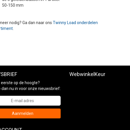
50-150 mm
meer nodig? Ga dan naar ons
Twinny Load onderdelen
rtiment
.
SBRIEF
WebwinkelKeur
ls eerste op de hoogte?
je dan nu in voor onze nieuwsbrief:
Aanmelden
 ACCOUNT