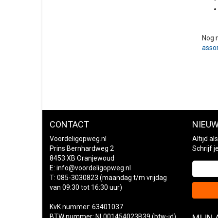
Nog 
asso
CONTACT
NIEUW
Voordeligopweg.nl
Altijd a
Prins Bernhardweg 2
Schrijf 
8453 XB Oranjewoud
E:
info@voordeligopweg.nl
T: 085-3030823 (maandag t/m vrijdag
van 09:30 tot 16:30 uur)
KvK nummer: 63401037
BTW nummer: NL001454023B39 (btw-id)
MIJN