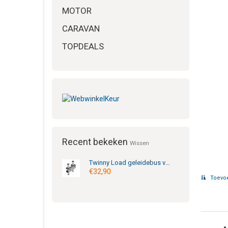
MOTOR
CARAVAN
TOPDEALS
Recent bekeken
Wissen
Twinny Load
geleidebus variabel = 62.99.02150
€32,90
Toevoe