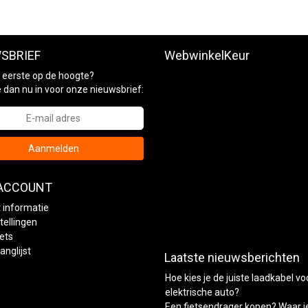
SBRIEF
WebwinkelKeur
ls eerste op de hoogte?
je dan nu in voor onze nieuwsbrief:
Aanmelden
 ACCOUNT
 informatie
tellingen
kets
anglijst
Laatste nieuwsberichten
Hoe kies je de juiste laadkabel vo
elektrische auto?
Een fietsendrager kopen? Waar j