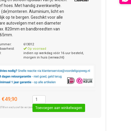
ief hoes. Met handig zwenkwieltje.
e (de)monteren. Aluminium, licht en
ijk op te bergen. Geschikt voor alle
re autovelgen met een diameter
ax. 820mm en bandbreedten van
265mm.
nummer:
613012
baarheid:
Op voorraad
d:
indien op werkdag vóór 16 uur besteld,
morgen in huis (verwacht)
€49,90
0
BTW en exclusief de verzendkosten € 8,50 (standaard pakket).