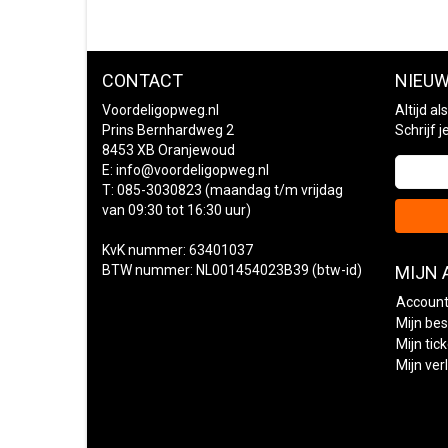
CONTACT
NIEUW
Voordeligopweg.nl
Altijd a
Prins Bernhardweg 2
Schrijf 
8453 XB Oranjewoud
E:
info@voordeligopweg.nl
T: 085-3030823 (maandag t/m vrijdag
van 09:30 tot 16:30 uur)
KvK nummer: 63401037
BTW nummer: NL001454023B39 (btw-id)
MIJN
Account
Mijn bes
Mijn tic
Mijn verl