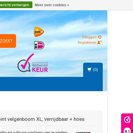
bericht verbergen
Meer over cookies »
Inloggen
 ZOEK?
Registreren
(0)
int
velgenboom XL, verrijdbaar + hoes
9,1
eilig en schoon opslaan van je wielen.