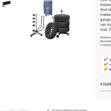
Inclus
Snel t
makkel
gangba
van m
max. 
Artikel
Beschik
Levertij
€75,0
Inclusief 
Je beoordeling toevoegen