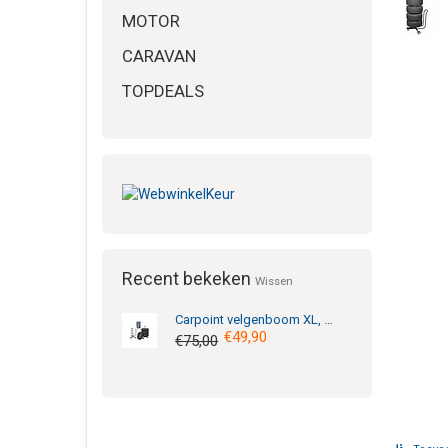
MOTOR
CARAVAN
TOPDEALS
Recent bekeken
Wissen
Carpoint
velgenboom XL, verrijdbaar + hoes
€49,90
€75,00