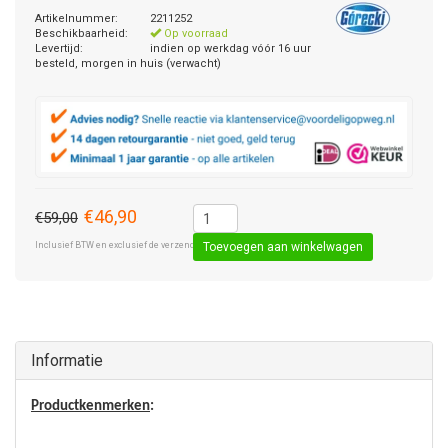
Artikelnummer:
2211252
Beschikbaarheid:
Op voorraad
Levertijd:
indien op werkdag vóór 16 uur
besteld, morgen in huis (verwacht)
€46,90
€59,00
Inclusief BTW en exclusief de verzendkosten € 8,50 (standaard pakket).
Toevoegen aan winkelwagen
Informatie
Productkenmerken
: