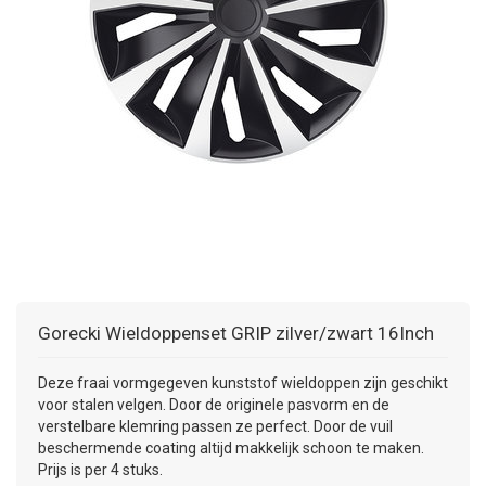
+
+
DAKKOFFER
CARAVANHOES
AANHANGWAGEN
TOYOTA
15 INCH
INFORMATIE OVER LAADKABELS
ACCULADER
PECH ONDERWEG
REGELGEVING M.B.T. VERLICHTING
+
SNEEUWKETTINGEN
MOTOR
VOLKSWAGEN (TOT VW PASSAT)
16 INCH
JUMPSTARTER
AUTOSTOELTJE
INFORMATIE OVER DAKKOFFERS
ADVIES BIJ DEFECTE VERLICHTING
INFORMATIE OVER CARAVANHOEZEN
CARAVAN
VOLKSWAGEN (VANAF VW PASSAT)
17 INCH
STARTKABELS
SNEEUWKETTINGEN VOOR SUV, MPV, 4X4, CAMPER EN
BESTELWAGEN
ZOMER DEALS
OVERIGE AUTOMERKEN
INFORMATIE OVER WIELDOPPEN
SNEEUWKETTINGEN VOOR (LICHTE) PERSONENWAGEN
INFORMATIE DAKDRAGER SYSTEMEN
INFORMATIE OVER SNEEUWKETTINGEN
Gorecki
Wieldoppenset GRIP zilver/zwart 16Inch
INFORMATIE OVER WETGEVING
Deze fraai vormgegeven kunststof wieldoppen zijn geschikt
voor stalen velgen. Door de originele pasvorm en de
verstelbare klemring passen ze perfect. Door de vuil
beschermende coating altijd makkelijk schoon te maken.
Prijs is per 4 stuks.