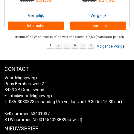
€39,99
€36,00
Vergelijk
Vergelijk
Informatie
Informatie
Inclusief BTW en exclusief de verzendkosten € 8,50 (standaard pakket).
1
2
3
4
5
6
Volgende Vorige
CONTACT
Voordeligopweg.nl
Prins Bernhardweg 2
8453 XB Oranjewoud
E:
info@voordeligopweg.nl
T: 085-3030823 (maandag t/m vrijdag van 09:30 tot 16:30 uur)
KvK nummer: 63401037
BTW nummer: NL001454023B39 (btw-id)
NIEUWSBRIEF