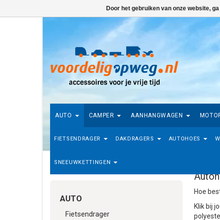
Door het gebruiken van onze website, ga
AUTO
CAMPER
AANHANGWAGEN
MOTO
FIETSENDRAGER
DAKDRAGERS
AUTOHOES
W
SNEEUWKETTINGEN
Home
/
Auto
/
Autohoes
/
Autohoes polyester en
3-laags
/
Volkswagen
Autoh
Hoe best
AUTO
Klik bij
Fietsendrager
polyeste