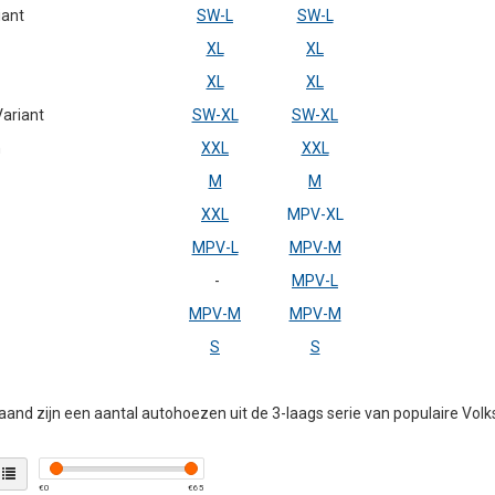
iant
SW-L
SW-L
XL
XL
XL
XL
ariant
SW-XL
SW-XL
n
XXL
XXL
M
M
XXL
MPV-XL
MPV-L
MPV-M
-
MPV-L
MPV-M
MPV-M
S
S
and zijn een aantal autohoezen uit de 3-laags serie van populaire V
€
0
€
65