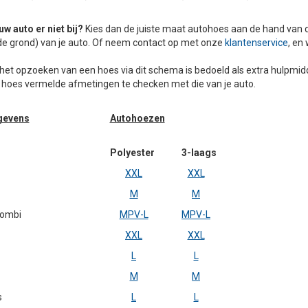
uw auto er niet bij?
Kies dan de juiste maat autohoes aan de hand van d
 de grond) van je auto. Of neem contact op met onze
klantenservice
, en 
 het opzoeken van een hoes via dit schema is bedoeld als extra hulpmidd
e hoes vermelde afmetingen te checken met die van je auto.
gevens
Autohoezen
Polyester
3-laags
XXL
XXL
M
M
ombi
MPV-L
MPV-L
XXL
XXL
L
L
M
M
s
L
L