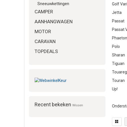
Sneeuwkettingen
Golf Var
CAMPER
Jetta
AANHANGWAGEN
Passat
Passat V
MOTOR
Phaeto
CARAVAN
Polo
TOPDEALS
Sharan
Tiguan
Touareg
Touran
Up!
Recent bekeken
Wissen
Ondersta