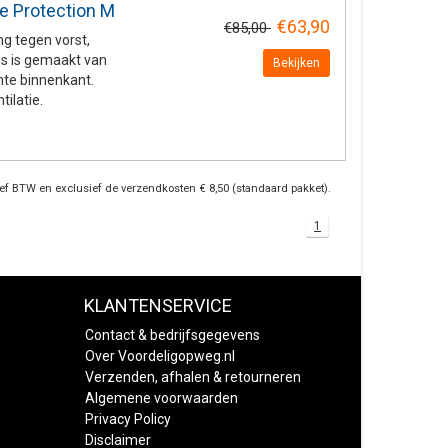
e Protection M
€63,90
€85,00
g tegen vorst,
oes is gemaakt van
Bekijken
hte binnenkant.
ilatie.
ief BTW en exclusief de verzendkosten € 8,50 (standaard pakket).
1
KLANTENSERVICE
Contact & bedrijfsgegevens
Over Voordeligopweg.nl
Verzenden, afhalen & retourneren
Algemene voorwaarden
Privacy Policy
Disclaimer