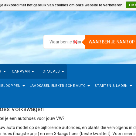
 je akkoord met het gebruik van cookies om onze website te verbeteren.
Dit 
WAAR BEN JE NAAR OP
R
CARAVAN
TOPDEALS
IELDOPPEN
LAADKABEL ELEKTRISCHE AUTO
STARTEN & LADEN
oes Volkswagen
el je een autohoes voor jouw VW?
 jouw auto model op de bijhorende autohoes, en plaats die vervolgens in 
r hoes (laagste prijs) en een 3-laags hoes (beste kwaliteit). Voor meer 