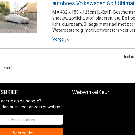
autohoes Volkswagen Golf Ultimat
M = 432 x 150 x 126cm (LxBxH). Beschermin
sneeuw, zonlicht, stof, bladeren, etc. De h
licht, duurzaam, 3-laags materiaal met zac
Waterbestendig, met luchtvensters voor vent
Vergelijk
Inclus
 1 van 1
SBRIEF
WebwinkelKeur
ls eerste op de hoogte?
je dan nu in voor onze nieuwsbrief:
Aanmelden