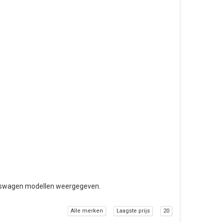
olkswagen modellen weergegeven.
Alle merken
Laagste prijs
20