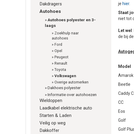
Dakdragers
je
hier
.
Autohoes
Staat jo
niet tot
»
Autohoes polyester en 3-
laags
Let wel
:
»
Zoekhulp naar
de bij d
autohoes
»
Ford
»
Opel
Autoge
»
Peugeot
»
Renault
Model
»
Toyota
Amarok
»
Volkswagen
»
Overige automerken
Beetle
»
Dakhoes polyester
Caddy C
»
Informatie over autohoezen
Wieldoppen
CC
Laadkabel elektrische auto
Eos
Starten & Laden
Golf
Veilig op weg
Golf Plu
Dakkoffer