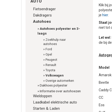
AUTO
Klik bij
Fietsendrager
polyeste
Dakdragers
je
hier
.
Autohoes
Staat jo
niet tot
»
Autohoes polyester en 3-
laags
Let wel
:
»
Zoekhulp naar
de bij d
autohoes
»
Ford
»
Opel
Autoge
»
Peugeot
»
Renault
Model
»
Toyota
Amarok
»
Volkswagen
»
Overige automerken
Beetle
»
Dakhoes polyester
Caddy C
»
Informatie over autohoezen
Wieldoppen
CC
Laadkabel elektrische auto
Eos
Starten & Laden