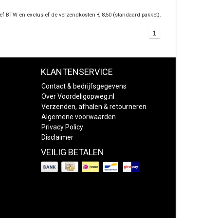
ief BTW en exclusief de verzendkosten € 8,50 (standaard pakket).
1
KLANTENSERVICE
Contact & bedrijfsgegevens
Over Voordeligopweg.nl
Verzenden, afhalen & retourneren
Algemene voorwaarden
Privacy Policy
Disclaimer
VEILIG BETALEN