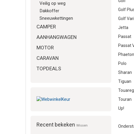
Golf
Veilig op weg
Golf Plu
Dakkoffer
Sneeuwkettingen
Golf Var
CAMPER
Jetta
AANHANGWAGEN
Passat
Passat V
MOTOR
Phaeto
CARAVAN
Polo
TOPDEALS
Sharan
Tiguan
Touareg
Touran
Up!
Recent bekeken
Wissen
Ondersta