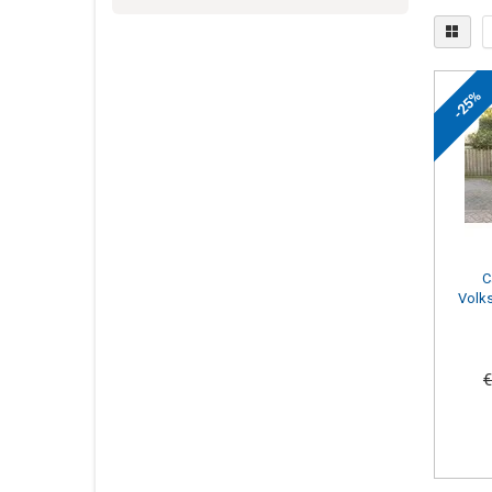
-25%
C
Volk
€