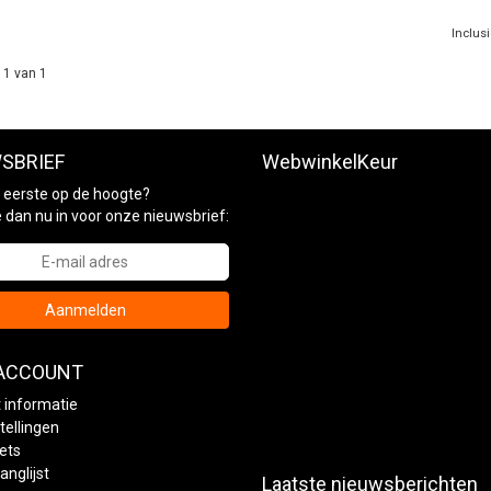
Inclus
 1 van 1
SBRIEF
WebwinkelKeur
ls eerste op de hoogte?
je dan nu in voor onze nieuwsbrief:
Aanmelden
 ACCOUNT
 informatie
tellingen
kets
anglijst
Laatste nieuwsberichten