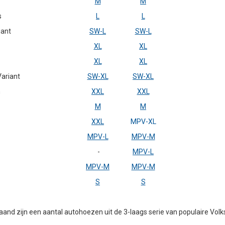
M
M
s
L
L
iant
SW-L
SW-L
XL
XL
XL
XL
ariant
SW-XL
SW-XL
n
XXL
XXL
M
M
XXL
MPV-XL
MPV-L
MPV-M
-
MPV-L
MPV-M
MPV-M
S
S
and zijn een aantal autohoezen uit de 3-laags serie van populaire V