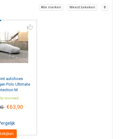
Alle merken
Meest bekeken
8
int
autohoes
en Polo Ultimate
otection M
p voorraad
€63,90
00
ergelijk
Bekijken