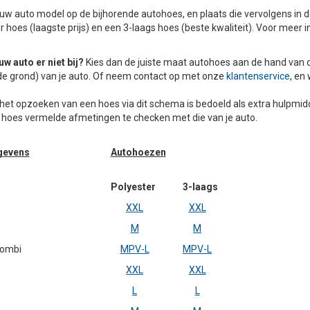
 jouw auto model op de bijhorende autohoes, en plaats die vervolgens in 
r hoes (laagste prijs) en een 3-laags hoes (beste kwaliteit). Voor meer 
uw auto er niet bij?
Kies dan de juiste maat autohoes aan de hand van d
 de grond) van je auto. Of neem contact op met onze
klantenservice
, en 
 het opzoeken van een hoes via dit schema is bedoeld als extra hulpmidd
e hoes vermelde afmetingen te checken met die van je auto.
gevens
Autohoezen
Polyester
3-laags
XXL
XXL
M
M
ombi
MPV-L
MPV-L
XXL
XXL
L
L