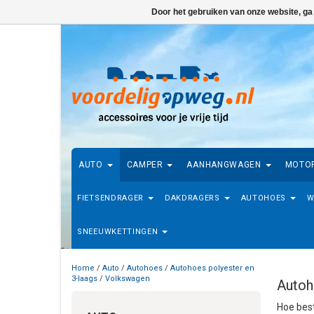
Door het gebruiken van onze website, ga
AUTO
CAMPER
AANHANGWAGEN
MOTO
FIETSENDRAGER
DAKDRAGERS
AUTOHOES
W
SNEEUWKETTINGEN
Home
/
Auto
/
Autohoes
/
Autohoes polyester en
3-laags
/
Volkswagen
Autoh
Hoe best