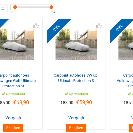
€
0
€
65
-28%
-25%
arpoint
autohoes
Carpoint
autohoes VW up!
Carpo
swagen Golf Ultimate
Ultimate Protection S
Volkswag
Protection M
Pr
Op voorraad
Op voorraad
O
€63,90
€59,90
85,00
€83,00
€85,
Vergelijk
Vergelijk
V
Bekijken
Bekijken