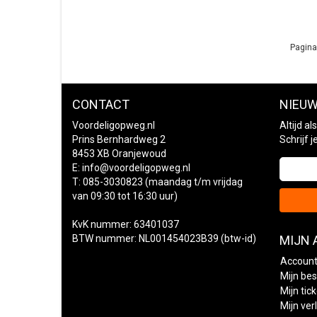
Pagina
CONTACT
NIEUW
Voordeligopweg.nl
Altijd a
Prins Bernhardweg 2
Schrijf 
8453 XB Oranjewoud
E:
info@voordeligopweg.nl
T: 085-3030823 (maandag t/m vrijdag
van 09:30 tot 16:30 uur)
KvK nummer: 63401037
BTW nummer: NL001454023B39 (btw-id)
MIJN
Account
Mijn bes
Mijn tic
Mijn verl