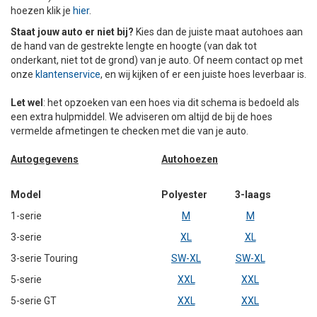
hoezen klik je
hier
.
+
+
DAKKOFFER
CARAVANHOES
AANHANGWAGEN
TOYOTA
15 INCH
INFORMATIE OVER LAADKABELS
ACCULADER
PECH ONDERWEG
REGELGEVING M.B.T. VERLICHTING
Staat jouw auto er niet bij?
Kies dan de juiste maat autohoes aan
de hand van de gestrekte lengte en hoogte (van dak tot
+
SNEEUWKETTINGEN
MOTOR
VOLKSWAGEN (TOT VW PASSAT)
16 INCH
JUMPSTARTER
AUTOSTOELTJE
INFORMATIE OVER DAKKOFFERS
ADVIES BIJ DEFECTE VERLICHTING
INFORMATIE OVER CARAVANHOEZEN
onderkant, niet tot de grond) van je auto. Of neem contact op met
onze
klantenservice
, en wij kijken of er een juiste hoes leverbaar is.
CARAVAN
VOLKSWAGEN (VANAF VW PASSAT)
17 INCH
STARTKABELS
SNEEUWKETTINGEN VOOR SUV, MPV, 4X4, CAMPER EN
Let wel
: het opzoeken van een hoes via dit schema is bedoeld als
BESTELWAGEN
een extra hulpmiddel. We adviseren om altijd de bij de hoes
ZOMER DEALS
OVERIGE AUTOMERKEN
INFORMATIE OVER WIELDOPPEN
vermelde afmetingen te checken met die van je auto.
SNEEUWKETTINGEN VOOR (LICHTE) PERSONENWAGEN
Autogegevens
Autohoezen
INFORMATIE DAKDRAGER SYSTEMEN
INFORMATIE OVER SNEEUWKETTINGEN
Model
Polyester
3-laags
1-serie
M
M
INFORMATIE OVER WETGEVING
3-serie
XL
XL
3-serie Touring
SW-XL
SW-XL
5-serie
XXL
XXL
5-serie GT
XXL
XXL