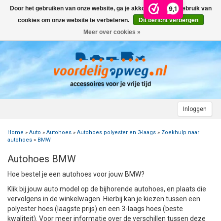
9,1
Door het gebruiken van onze website, ga je akkoord met het gebruik van
Menu
cookies om onze website te verbeteren.
Dit bericht verbergen
Meer over cookies »
+
AUTO
+
+
CAMPER
FIETSENDRAGER
+
+
+
AANHANGWAGEN
DAKDRAGERS
WIELDOPPEN
FIETSENDRAGER OP DE TREKHAAK
+
+
+
Inloggen
MOTOR
AUTOHOES
CAMPERHOES
AANHANGERNET
FIETSENDRAGER ZONDER TREKHAAK
DAKDRAGERS UNIVERSEEL
ADVIES OVER WIELDOPPEN
Home
»
Auto
»
Autohoes
»
Autohoes polyester en 3-laags
»
Zoekhulp naar
+
+
+
CARAVAN
WIELDOPPEN
SNEEUWKETTINGEN
ACCESSOIRES
ACCULADER
FIETSENDRAGER VOOR ELEKTRISCHE FIETSEN
FORD
AUTOHOES POLYESTER EN 3-LAAGS
ZOEKHULP NAAR CAMPERHOES
autohoes
»
BMW
Autohoes BMW
+
+
+
+
TOPDEALS
LAADKABEL ELEKTRISCHE AUTO
PECH ONDERWEG
ONDERDELEN
ACCESSOIRES
ACCULADER
TWINNY LOAD ONDERDELEN
OPEL
DAKHOES POLYESTER
12 INCH
INFORMATIE OVER CAMPERHOEZEN
INFORMATIE OVER STEKKERS & STEKKERDOZEN
Hoe bestel je een autohoes voor jouw BMW?
+
+
STARTEN & LADEN
ACCULADER
ACCESSOIRES
AUTO
FIETSENDRAGER TOEBEHOREN
PEUGEOT
INFORMATIE OVER AUTOHOEZEN
13 INCH
LAADKABEL TYPE 2
STARTKABELS EN ACCUBOOSTER
REGELGEVING M.B.T. VERLICHTING
Klik bij jouw auto model op de bijhorende autohoes, en plaats die
vervolgens in de winkelwagen. Hierbij kan je kiezen tussen een
polyester hoes (laagste prijs) en een 3-laags hoes (beste
+
+
VEILIG OP WEG
ONDERDELEN
CAMPER
INFORMATIE OVER FIETSENDRAGERS
RENAULT
14 INCH
LAADKABEL TYPE 1
ELEKTRISCH LADEN
VEILIG OP WEG
ADVIES BIJ DEFECTE VERLICHTING
INFORMATIE OVER STEKKERS & STEKKERDOZEN
kwaliteit). Voor meer informatie over de verschillen tussen deze