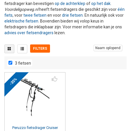
fietsdrager kan bevestigen
op de achterklep
of
op het dak
.
+
+
DAKKOFFER
CARAVANHOES
AANHANGWAGEN
TOYOTA
15 INCH
INFORMATIE OVER LAADKABELS
ACCULADER
PECH ONDERWEG
REGELGEVING M.B.T. VERLICHTING
Voordeligopweg.nl
heeft fietsendragers die geschikt zijn voor
één
fiets
, voor
twee fietsen
en voor
drie fietsen
. En natuurlijk ook voor
elektrische fietsen
. Bovendien bieden wij volop keus in
+
SNEEUWKETTINGEN
MOTOR
VOLKSWAGEN (TOT VW PASSAT)
16 INCH
JUMPSTARTER
AUTOSTOELTJE
INFORMATIE OVER DAKKOFFERS
ADVIES BIJ DEFECTE VERLICHTING
INFORMATIE OVER CARAVANHOEZEN
fietsdragers die inklapbaar zijn. Voor meer informatie kan je ons
advies over fietsendragers
lezen.
CARAVAN
VOLKSWAGEN (VANAF VW PASSAT)
17 INCH
STARTKABELS
SNEEUWKETTINGEN VOOR SUV, MPV, 4X4, CAMPER EN
BESTELWAGEN
Naam oplopend
FILTERS
ZOMER DEALS
OVERIGE AUTOMERKEN
INFORMATIE OVER WIELDOPPEN
SNEEUWKETTINGEN VOOR (LICHTE) PERSONENWAGEN
3 fietsen
Bevestiging
Aantal fietsen
INFORMATIE DAKDRAGER SYSTEMEN
Op trekhaak
(0)
1 fiets
(2)
INFORMATIE OVER SNEEUWKETTINGEN
-35%
Op achterklep
(1)
2 fietsen
(1)
Op dak
(0)
3 fietsen
INFORMATIE OVER WETGEVING
Peruzzo
fietsdrager Cruiser