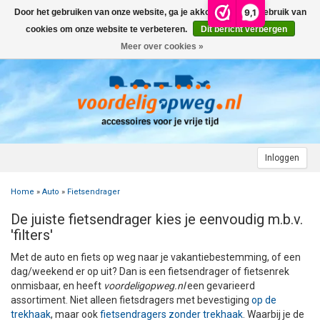
9,1
Door het gebruiken van onze website, ga je akkoord met het gebruik van
Menu
cookies om onze website te verbeteren.
Dit bericht verbergen
Meer over cookies »
+
AUTO
+
+
CAMPER
FIETSENDRAGER
+
+
+
AANHANGWAGEN
DAKDRAGERS
WIELDOPPEN
FIETSENDRAGER OP DE TREKHAAK
+
+
+
Inloggen
MOTOR
AUTOHOES
CAMPERHOES
AANHANGERNET
FIETSENDRAGER ZONDER TREKHAAK
DAKDRAGERS UNIVERSEEL
ADVIES OVER WIELDOPPEN
Home
»
Auto
»
Fietsendrager
+
+
+
CARAVAN
WIELDOPPEN
SNEEUWKETTINGEN
ACCESSOIRES
ACCULADER
FIETSENDRAGER VOOR ELEKTRISCHE FIETSEN
FORD
AUTOHOES POLYESTER EN 3-LAAGS
ZOEKHULP NAAR CAMPERHOES
De juiste fietsendrager kies je eenvoudig m.b.v.
+
+
+
+
'filters'
TOPDEALS
LAADKABEL ELEKTRISCHE AUTO
PECH ONDERWEG
ONDERDELEN
ACCESSOIRES
ACCULADER
TWINNY LOAD ONDERDELEN
OPEL
DAKHOES POLYESTER
12 INCH
INFORMATIE OVER CAMPERHOEZEN
INFORMATIE OVER STEKKERS & STEKKERDOZEN
Met de auto en fiets op weg naar je vakantiebestemming, of een
+
+
STARTEN & LADEN
ACCULADER
ACCESSOIRES
AUTO
FIETSENDRAGER TOEBEHOREN
PEUGEOT
INFORMATIE OVER AUTOHOEZEN
13 INCH
LAADKABEL TYPE 2
STARTKABELS EN ACCUBOOSTER
REGELGEVING M.B.T. VERLICHTING
dag/weekend er op uit? Dan is een fietsendrager of fietsenrek
onmisbaar, en heeft
voordeligopweg.nl
een gevarieerd
assortiment. Niet alleen fietsdragers met bevestiging
op de
+
+
VEILIG OP WEG
ONDERDELEN
CAMPER
INFORMATIE OVER FIETSENDRAGERS
RENAULT
14 INCH
LAADKABEL TYPE 1
ELEKTRISCH LADEN
VEILIG OP WEG
ADVIES BIJ DEFECTE VERLICHTING
INFORMATIE OVER STEKKERS & STEKKERDOZEN
trekhaak
, maar ook
fietsendragers zonder trekhaak
. Waarbij je de