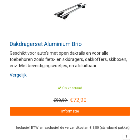
+
+
DAKKOFFER
CARAVANHOES
AANHANGWAGEN
TOYOTA
15 INCH
INFORMATIE OVER LAADKABELS
ACCULADER
PECH ONDERWEG
REGELGEVING M.B.T. VERLICHTING
+
SNEEUWKETTINGEN
MOTOR
VOLKSWAGEN (TOT VW PASSAT)
16 INCH
JUMPSTARTER
AUTOSTOELTJE
INFORMATIE OVER DAKKOFFERS
ADVIES BIJ DEFECTE VERLICHTING
INFORMATIE OVER CARAVANHOEZEN
CARAVAN
VOLKSWAGEN (VANAF VW PASSAT)
17 INCH
STARTKABELS
SNEEUWKETTINGEN VOOR SUV, MPV, 4X4, CAMPER EN
Dakdragerset Aluminium Brio
BESTELWAGEN
Geschikt voor auto's met open dakrails en voor alle
ZOMER DEALS
OVERIGE AUTOMERKEN
INFORMATIE OVER WIELDOPPEN
toebehoren zoals fiets- en skidragers, dakkoffers, skiboxen,
SNEEUWKETTINGEN VOOR (LICHTE) PERSONENWAGEN
enz. Met bevestigingsvoetjes, en afsluitbaar.
INFORMATIE DAKDRAGER SYSTEMEN
Vergelijk
INFORMATIE OVER SNEEUWKETTINGEN
Op voorraad
INFORMATIE OVER WETGEVING
€72,90
€90,99
Informatie
Inclusief BTW en exclusief de verzendkosten € 8,50 (standaard pakket).
1