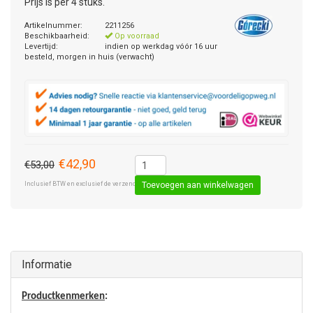
Prijs is per 4 stuks.
Artikelnummer:
2211256
Beschikbaarheid:
Op voorraad
Levertijd:
indien op werkdag vóór 16 uur
besteld, morgen in huis (verwacht)
€42,90
€53,00
Inclusief BTW en exclusief de verzendkosten € 8,50 (standaard pakket).
Toevoegen aan winkelwagen
Informatie
Productkenmerken
: