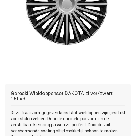
+
+
DAKKOFFER
CARAVANHOES
AANHANGWAGEN
TOYOTA
15 INCH
INFORMATIE OVER LAADKABELS
ACCULADER
PECH ONDERWEG
REGELGEVING M.B.T. VERLICHTING
+
SNEEUWKETTINGEN
MOTOR
VOLKSWAGEN (TOT VW PASSAT)
16 INCH
JUMPSTARTER
AUTOSTOELTJE
INFORMATIE OVER DAKKOFFERS
ADVIES BIJ DEFECTE VERLICHTING
INFORMATIE OVER CARAVANHOEZEN
CARAVAN
VOLKSWAGEN (VANAF VW PASSAT)
17 INCH
STARTKABELS
SNEEUWKETTINGEN VOOR SUV, MPV, 4X4, CAMPER EN
BESTELWAGEN
ZOMER DEALS
OVERIGE AUTOMERKEN
INFORMATIE OVER WIELDOPPEN
SNEEUWKETTINGEN VOOR (LICHTE) PERSONENWAGEN
INFORMATIE DAKDRAGER SYSTEMEN
INFORMATIE OVER SNEEUWKETTINGEN
Gorecki
Wieldoppenset DAKOTA zilver/zwart
INFORMATIE OVER WETGEVING
16Inch
Deze fraai vormgegeven kunststof wieldoppen zijn geschikt
voor stalen velgen. Door de originele pasvorm en de
verstelbare klemring passen ze perfect. Door de vuil
beschermende coating altijd makkelijk schoon te maken.