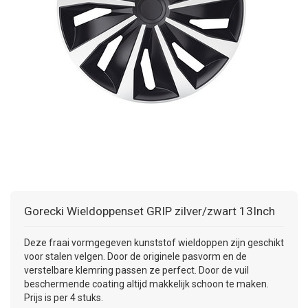
+
+
DAKKOFFER
CARAVANHOES
AANHANGWAGEN
TOYOTA
15 INCH
INFORMATIE OVER LAADKABELS
ACCULADER
PECH ONDERWEG
REGELGEVING M.B.T. VERLICHTING
+
SNEEUWKETTINGEN
MOTOR
VOLKSWAGEN (TOT VW PASSAT)
16 INCH
JUMPSTARTER
AUTOSTOELTJE
INFORMATIE OVER DAKKOFFERS
ADVIES BIJ DEFECTE VERLICHTING
INFORMATIE OVER CARAVANHOEZEN
CARAVAN
VOLKSWAGEN (VANAF VW PASSAT)
17 INCH
STARTKABELS
SNEEUWKETTINGEN VOOR SUV, MPV, 4X4, CAMPER EN
BESTELWAGEN
ZOMER DEALS
OVERIGE AUTOMERKEN
INFORMATIE OVER WIELDOPPEN
SNEEUWKETTINGEN VOOR (LICHTE) PERSONENWAGEN
INFORMATIE DAKDRAGER SYSTEMEN
INFORMATIE OVER SNEEUWKETTINGEN
Gorecki
Wieldoppenset GRIP zilver/zwart 13Inch
INFORMATIE OVER WETGEVING
Deze fraai vormgegeven kunststof wieldoppen zijn geschikt
voor stalen velgen. Door de originele pasvorm en de
verstelbare klemring passen ze perfect. Door de vuil
beschermende coating altijd makkelijk schoon te maken.
Prijs is per 4 stuks.