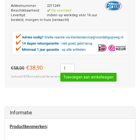
Artikelnummer:
2211249
Beschikbaarheid:
Op voorraad
Levertijd:
indien op werkdag vóór 16 uur
besteld, morgen in huis (verwacht)
€38,90
€58,00
Inclusief BTW en exclusief de verzendkosten € 8,50 (standaard pakket).
Toevoegen aan winkelwagen
Informatie
Productkenmerken
: